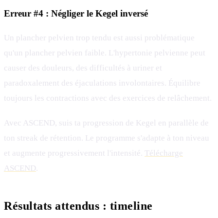
Erreur #4 : Négliger le Kegel inversé
Un plancher pelvien trop tendu est aussi problématique
qu'un plancher pelvien faible. L'hypertonie pelvienne peut
causer des douleurs, des difficultés à uriner et
paradoxalement des éjaculations involontaires. Équilibre
toujours les contractions avec des exercices de relâchement.
Avec ASCEND, suis ta progression de Kegel en parallèle de
ton streak de rétention. Le programme s'adapte à ton niveau
et augmente progressivement l'intensité.
Télécharge
ASCEND
.
Résultats attendus : timeline