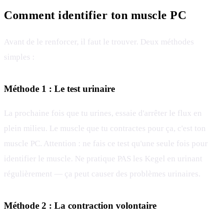
Comment identifier ton muscle PC
Avant de le renforcer, il faut le trouver. Deux méthodes
simples :
Méthode 1 : Le test urinaire
La prochaine fois que tu urines, essaie d'arrêter le flux en
plein milieu. Le muscle que tu contractes pour ça, c'est ton
muscle PC. Attention : ne fais ce test qu'une seule fois pour
identifier le muscle. Ne pratique PAS les Kegel en urinant
régulièrement — ça peut causer des problèmes urinaires.
Méthode 2 : La contraction volontaire