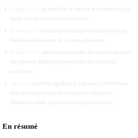
Semaine 1-2
: tu identifies le muscle et commences à le
sentir. Pas de résultat visible encore.
Semaine 3-4
: premières sensations de contrôle accru.
Meilleure conscience de la zone pelvienne.
Semaine 5-8
: amélioration notable du contrôle pendant
les pulsions. Réduction potentielle des émissions
nocturnes.
Mois 3+
: contrôle significatif. Capacité à redistribuer
l'énergie sexuelle par la contraction volontaire.
Fondation solide pour les techniques avancées.
En résumé