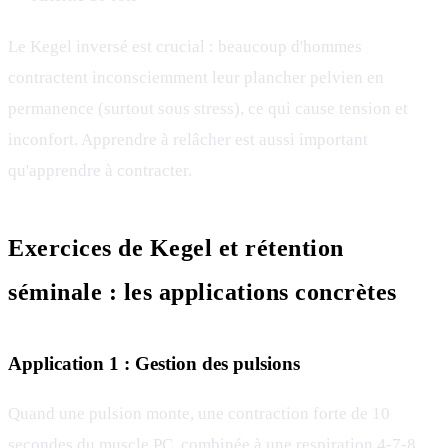
Le Kegel inversé est crucial : beaucoup d'hommes
contractent inconsciemment leur plancher pelvien en
permanence (surtout sous stress), ce qui cause tension et
inconfort. Apprendre à relâcher est aussi important
qu'apprendre à contracter.
Exercices de Kegel et rétention
séminale : les applications concrètes
Application 1 : Gestion des pulsions
Quand une pulsion monte, une contraction forte de 10
secondes du muscle PC, combinée à une
respiration 4-7-8
,