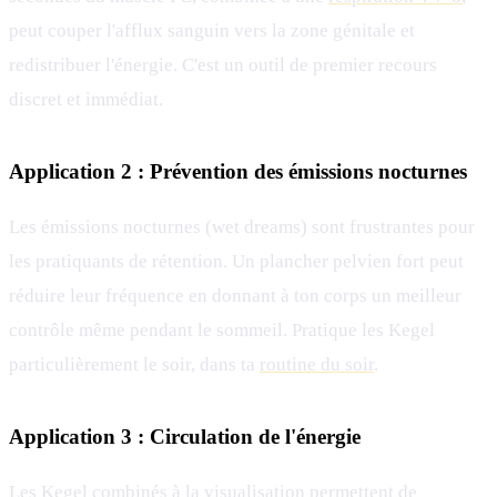
peut couper l'afflux sanguin vers la zone génitale et
redistribuer l'énergie. C'est un outil de premier recours
discret et immédiat.
Application 2 : Prévention des émissions nocturnes
Les émissions nocturnes (wet dreams) sont frustrantes pour
les pratiquants de rétention. Un plancher pelvien fort peut
réduire leur fréquence en donnant à ton corps un meilleur
contrôle même pendant le sommeil. Pratique les Kegel
particulièrement le soir, dans ta
routine du soir
.
Application 3 : Circulation de l'énergie
Les Kegel combinés à la visualisation permettent de