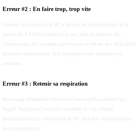
Erreur #2 : En faire trop, trop vite
Comme tout muscle, le PC a besoin de récupération. Si tu
passes de 0 à 200 contractions par jour, tu risques des
courbatures, des crampes pelviennes et même des difficultés
urinaires temporaires. Suis la progression semaine par
semaine.
Erreur #3 : Retenir sa respiration
Beaucoup d'hommes retiennent leur souffle pendant les
Kegel. Sauf pour l'exercice combiné 4-7-8, respire
normalement. La contraction du PC doit être indépendante
de ta respiration.