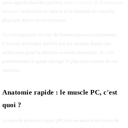
aussi appelé plancher pelvien. Les
exercices de Kegel pour
hommes
renforcent ce muscle et te donnent un contrôle
physique direct sur ta rétention.
Ce n'est pas juste un truc de femmes post-accouchement.
C'est une technique utilisée par les taoïstes depuis des
millénaires pour la maîtrise sexuelle masculine. Et c'est
probablement le game changer le plus sous-estimé de ton
parcours.
Anatomie rapide : le muscle PC, c'est
quoi ?
Le muscle pubococcygien (PC) est un muscle en forme de