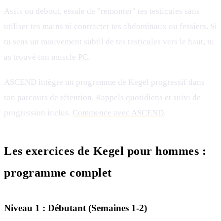
Assis ou debout, essaie de "remonter" tes testicules sans
utiliser tes mains ni contracter tes abdominaux ou fessiers. Si
tu sens un mouvement subtil de tes testicules vers le haut, tu
as trouvé ton muscle PC.
ASCEND intègre un programme de Kegel progressif dans
ton parcours de rétention. Rappels quotidiens et suivi de
progression inclus.
Commence avec ASCEND
.
Les exercices de Kegel pour hommes :
programme complet
Niveau 1 : Débutant (Semaines 1-2)