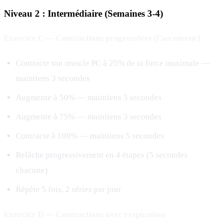
Niveau 2 : Intermédiaire (Semaines 3-4)
Exercice C — Contractions progressives (l'ascenseur)
Contracte ton muscle PC à 25% de ta force maximale —
maintiens 3 secondes
Augmente à 50% — maintiens 3 secondes
Augmente à 75% — maintiens 3 secondes
Contracte à 100% — maintiens 5 secondes
Relâche progressivement en 4 étapes (5 secondes
chacune)
Répète 5 fois, 2 séries par jour
Exercice D — Contractions avec respiration