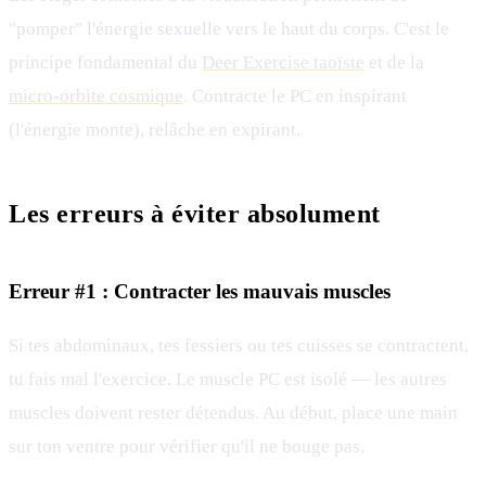
"pomper" l'énergie sexuelle vers le haut du corps. C'est le
principe fondamental du
Deer Exercise taoïste
et de la
micro-orbite cosmique
. Contracte le PC en inspirant
(l'énergie monte), relâche en expirant.
Les erreurs à éviter absolument
Erreur #1 : Contracter les mauvais muscles
Si tes abdominaux, tes fessiers ou tes cuisses se contractent,
tu fais mal l'exercice. Le muscle PC est isolé — les autres
muscles doivent rester détendus. Au début, place une main
sur ton ventre pour vérifier qu'il ne bouge pas.