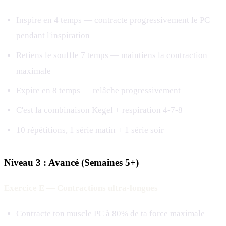
Inspire en 4 temps — contracte progressivement le PC
pendant l'inspiration
Retiens le souffle 7 temps — maintiens la contraction
maximale
Expire en 8 temps — relâche progressivement
C'est la combinaison Kegel +
respiration 4-7-8
10 répétitions, 1 série matin + 1 série soir
Niveau 3 : Avancé (Semaines 5+)
Exercice E — Contractions ultra-longues
Contracte ton muscle PC à 80% de ta force maximale