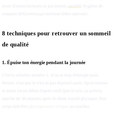
avoir d'autres facteurs en jeu (stress,
anxiété
, hygiène de
sommeil déficiente) qui méritent d'être adressés.
8 techniques pour retrouver un sommeil
de qualité
1. Épuise ton énergie pendant la journée
C'est la solution numéro 1. Si tu as trop d'énergie pour
dormir, c'est que tu n'en as pas dépensé assez. Sport intense
le matin ou en début d'après-midi (pas le soir, ça active),
marche de 30 minutes après le dîner, travail physique. Ton
corps doit être
physiquement fatigué
au coucher.