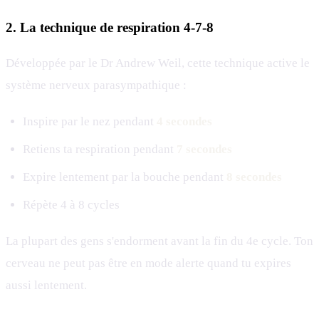
2. La technique de respiration 4-7-8
Développée par le Dr Andrew Weil, cette technique active le
système nerveux parasympathique :
Inspire par le nez pendant
4 secondes
Retiens ta respiration pendant
7 secondes
Expire lentement par la bouche pendant
8 secondes
Répète 4 à 8 cycles
La plupart des gens s'endorment avant la fin du 4e cycle. Ton
cerveau ne peut pas être en mode alerte quand tu expires
aussi lentement.