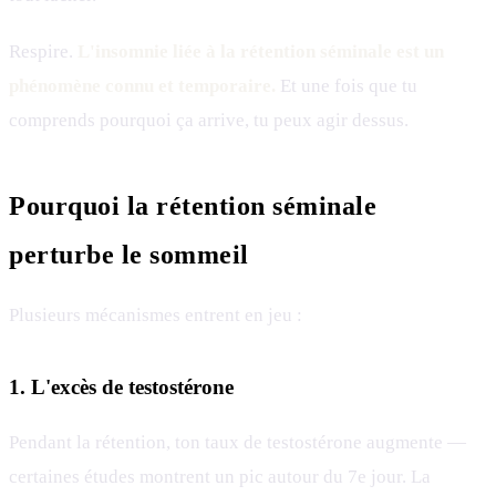
Respire.
L'insomnie liée à la rétention séminale est un
phénomène connu et temporaire.
Et une fois que tu
comprends pourquoi ça arrive, tu peux agir dessus.
Pourquoi la rétention séminale
perturbe le sommeil
Plusieurs mécanismes entrent en jeu :
1. L'excès de testostérone
Pendant la rétention, ton taux de testostérone augmente —
certaines études montrent un pic autour du 7e jour. La