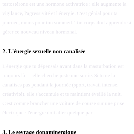
testostérone est une hormone activatrice : elle augmente la
vigilance, l'agressivité et l'énergie. C'est génial pour ta
journée, moins pour ton sommeil. Ton corps doit apprendre à
gérer ce nouveau niveau hormonal.
2. L'énergie sexuelle non canalisée
L'énergie que tu dépensais avant dans la masturbation est
toujours là — elle cherche juste une sortie. Si tu ne la
canalises pas pendant la journée (sport, travail intense,
créativité), elle s'accumule et te maintient éveillé la nuit.
C'est comme brancher une voiture de course sur une prise
électrique : l'énergie doit aller quelque part.
3. Le sevrage dopaminergique