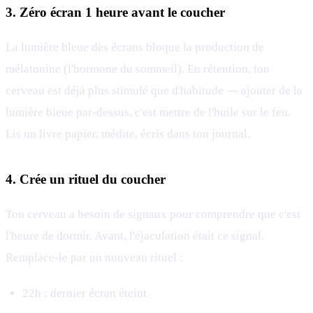
3. Zéro écran 1 heure avant le coucher
La lumière bleue des écrans bloque la production de
mélatonine (l'hormone du sommeil). En rétention, ton
cerveau est déjà plus stimulé que d'habitude — ajouter de la
lumière bleue par-dessus, c'est mettre de l'huile sur le feu.
Lis un livre papier, médite, écris dans ton journal.
4. Crée un rituel du coucher
Ton cerveau a besoin de signaux pour comprendre que c'est
l'heure de dormir. Avant, l'éjaculation était ce signal.
Remplace-le par un nouveau rituel :
22h : dernier écran éteint