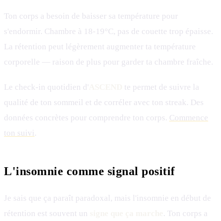
Ton corps a besoin de baisser sa température pour
s'endormir. Chambre à 18-19°C, pas de couette trop épaisse.
La rétention peut légèrement augmenter ta température
corporelle — raison de plus pour garder ta chambre fraîche.
Le check-in quotidien d'
ASCEND
te permet de suivre la
qualité de ton sommeil et de corréler avec ton streak. Des
données concrètes pour comprendre ton corps.
Commence
ton suivi
.
L'insomnie comme signal positif
Je sais que ça paraît paradoxal, mais l'insomnie en début de
rétention est souvent un
signe que ça marche
. Ton corps a