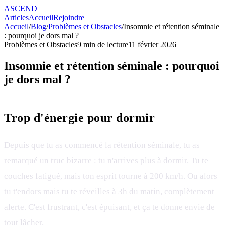
ASCEND
Articles
Accueil
Rejoindre
Accueil
/
Blog
/
Problèmes et Obstacles
/
Insomnie et rétention séminale
: pourquoi je dors mal ?
Problèmes et Obstacles
9
min de lecture
11 février 2026
Insomnie et rétention séminale : pourquoi
je dors mal ?
Trop d'énergie pour dormir
Depuis que tu as commencé la rétention séminale, tu as
remarqué un truc bizarre : tu n'arrives plus à dormir. Tu te
couches fatigué, mais ton esprit tourne à 200 km/h. Ou alors
tu t'endors mais tu te réveilles à 3h du matin, complètement
alerte. C'est frustrant, c'est épuisant, et ça te donne envie de
tout lâcher.