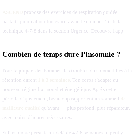
ASCEND
propose des exercices de respiration guidée,
parfaits pour calmer ton esprit avant le coucher. Teste la
technique 4-7-8 dans la section Urgence.
Découvre l'app
.
Combien de temps dure l'insomnie ?
Pour la plupart des hommes, les troubles du sommeil liés à la
rétention durent
1 à 3 semaines
. Ton corps s'adapte au
nouveau régime hormonal et énergétique. Après cette
période d'ajustement, beaucoup rapportent un sommeil
de
meilleure qualité
qu'avant — plus profond, plus réparateur,
avec moins d'heures nécessaires.
Si l'insomnie persiste au-delà de 4 à 6 semaines, il peut y