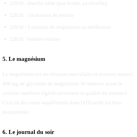
22h10 : douche tiède (pas froide, ça réveille)
22h20 : 10 minutes de lecture
22h30 : 5 minutes de respiration ou méditation
22h35 : lumière éteinte
5. Le magnésium
Le magnésium est un relaxant musculaire et nerveux naturel.
400 mg de glycinate de magnésium 30 minutes avant le
coucher améliore significativement la qualité du sommeil.
C'est un des rares suppléments dont l'efficacité est bien
documentée.
6. Le journal du soir