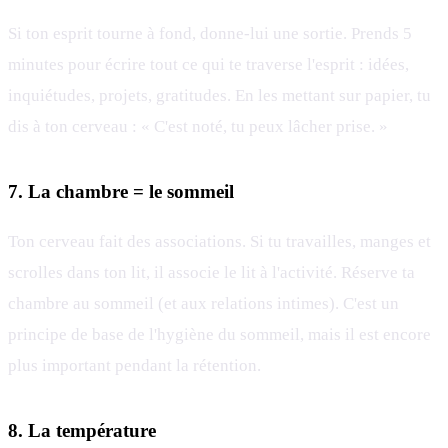
Si ton esprit tourne à fond, donne-lui une sortie. Prends 5
minutes pour écrire tout ce qui te traverse l'esprit : idées,
inquiétudes, projets, gratitudes. En les mettant sur papier, tu
dis à ton cerveau : « C'est noté, tu peux lâcher prise. »
7. La chambre = le sommeil
Ton cerveau fait des associations. Si tu travailles, manges et
scrolles dans ton lit, il associe le lit à l'activité. Réserve ta
chambre au sommeil (et aux relations intimes). C'est un
principe de base de l'hygiène du sommeil, mais il est encore
plus important pendant la rétention.
8. La température