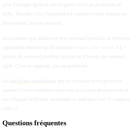
plus d'énergie qu'il ne sait en gérer. C'est un problème de
riche. Ton job, c'est d'apprendre à canaliser cette énergie au
bon endroit, au bon moment.
Les hommes qui maîtrisent leur sommeil pendant la rétention
rapportent souvent qu'ils dorment
moins mais mieux
. 6 à 7
heures de sommeil profond au lieu de 9 heures de sommeil
agité. C'est un upgrade, pas un problème.
La
discipline quotidienne
que tu construis pour gérer ton
sommeil va se transférer dans tous les autres domaines de ta
vie. Chaque difficulté surmontée te rend plus fort. Y compris
celle-ci.
Questions fréquentes