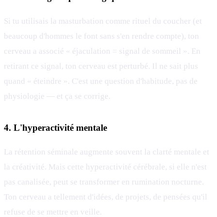
Si tu utilisais la masturbation comme rituel du coucher (et
beaucoup d'hommes le font sans s'en rendre compte), ton
cerveau a associé « éjaculation = signal de sommeil ». En
retirant ce signal, ton cerveau est perturbé. Il ne sait plus
quand « éteindre ». C'est une question d'habitude, pas de
physiologie — et ça se corrige.
4. L'hyperactivité mentale
La rétention séminale augmente souvent la clarté mentale et
la créativité. Mais cette hyperactivité cérébrale, si elle n'est
pas canalisée, peut se transformer en rumination nocturne.
Ton cerveau a tellement d'idées, de projets, de pensées qu'il
refuse de se mettre en veille.