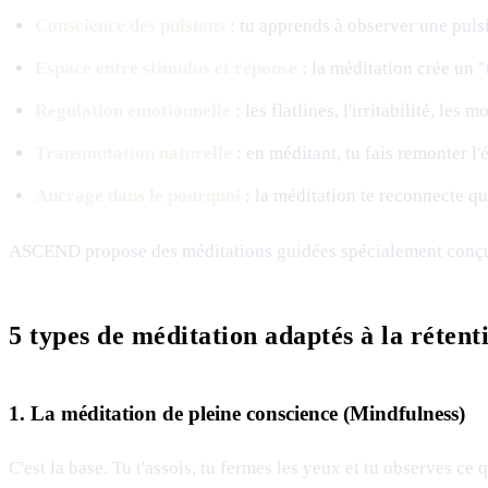
Conscience des pulsions
: tu apprends à observer une puls
Espace entre stimulus et réponse
: la méditation crée un 
Régulation émotionnelle
: les flatlines, l'irritabilité, l
Transmutation naturelle
: en méditant, tu fais remonter l
Ancrage dans le pourquoi
: la méditation te reconnecte q
ASCEND propose des méditations guidées spécialement conçues 
5 types de méditation adaptés à la rétent
1. La méditation de pleine conscience (Mindfulness)
C'est la base. Tu t'assois, tu fermes les yeux et tu observes ce