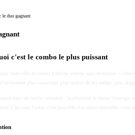
 : le duo gagnant
gagnant
oi c'est le combo le plus puissant
lant. Sans elle, tu roules à pleine vitesse sans direction — l'éne
 d'un homme plus conscient, plus maître de lui-même, plus align
ment dans un cercle vertueux : la rétention te donne l'énergie e
ion. L'un sans l'autre, c'est possible. Les deux ensemble, c'est 
ntion