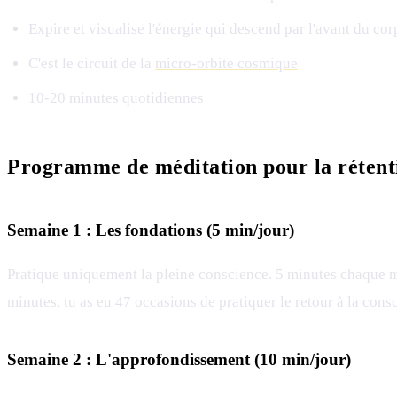
Expire et visualise l'énergie qui descend par l'avant du co
C'est le circuit de la
micro-orbite cosmique
10-20 minutes quotidiennes
Programme de méditation pour la rétenti
Semaine 1 : Les fondations (5 min/jour)
Pratique uniquement la pleine conscience. 5 minutes chaque mati
minutes, tu as eu 47 occasions de pratiquer le retour à la cons
Semaine 2 : L'approfondissement (10 min/jour)