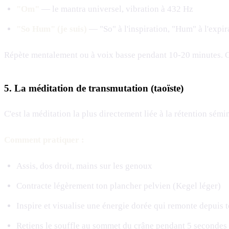
"Om"
— le mantra universel, vibration à 432 Hz
"So Hum" (je suis)
— "So" à l'inspiration, "Hum" à l'expir
Répète mentalement ou à voix basse pendant 10-20 minutes. Cha
5. La méditation de transmutation (taoïste)
C'est la méditation la plus directement liée à la rétention sémin
Comment pratiquer :
Assis, dos droit, mains sur les genoux
Contracte légèrement ton plancher pelvien (Kegel léger)
Inspire et visualise une énergie dorée qui remonte depuis t
Retiens le souffle au sommet du crâne pendant 5 secondes