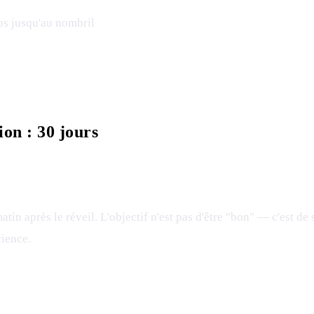
rps jusqu'au nombril
on : 30 jours
n après le réveil. L'objectif n'est pas d'être "bon" — c'est de s'
cience.