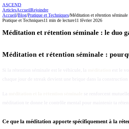
ASCEND
Articles
Accueil
Rejoindre
Accueil
/
Blog
/
Pratique et Techniques
/
Méditation et rétention séminale
Pratique et Techniques
11
min de lecture
11 février 2026
Méditation et rétention séminale : le duo 
Méditation et rétention séminale : pourqu
Si la rétention séminale est le véhicule, la
méditation
est le vo
chaque jour de streak devient une brique dans la construction
La
méditation et la rétention séminale
se renforcent mutuelle
méditation te donne le contrôle mental pour maintenir ta rétent
Ce que la méditation apporte spécifiquement à la réte