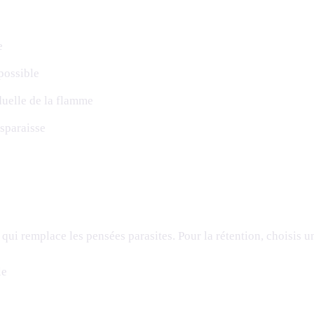
e
possible
duelle de la flamme
isparaisse
ui remplace les pensées parasites. Pour la rétention, choisis un
le