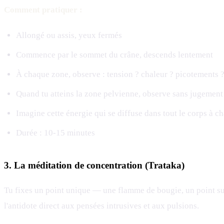
Comment pratiquer :
Allongé ou assis, yeux fermés
Commence par le sommet du crâne, descends lentement
À chaque zone, observe : tension ? chaleur ? picotements ?
Quand tu atteins la zone pelvienne, observe sans jugement 
Imagine cette énergie qui se diffuse dans tout le corps à c
Durée : 10-15 minutes
3. La méditation de concentration (Trataka)
Tu fixes un point unique — une flamme de bougie, un point sur
l'antidote direct aux pensées intrusives et aux pulsions.