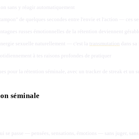
ion sans y réagir automatiquement
"tampon" de quelques secondes entre l'envie et l'action — ces se
es montagnes russes émotionnelles de la rétention deviennent gérabl
'énergie sexuelle naturellement — c'est la
transmutation
dans sa 
uotidiennement à tes raisons profondes de pratiquer
pour la rétention séminale, avec un tracker de streak et un su
ion séminale
 qui se passe — pensées, sensations, émotions — sans juger, sans r