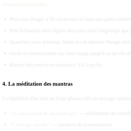
Comment pratiquer :
Place une bougie à 50 cm devant toi dans une pièce sombr
Fixe la flamme sans cligner des yeux aussi longtemps que 
Quand tes yeux pleurent, ferme-les et observe l'image rési
Garde ta concentration sur cette image jusqu'à ce qu'elle d
Rouvre les yeux et recommence. 3 à 5 cycles.
4. La méditation des mantras
La répétition d'un mot ou d'une phrase crée un ancrage mental q
"Je suis maître de mon énergie"
— affirmation de contrô
"L'énergie monte"
— intention de transmutation