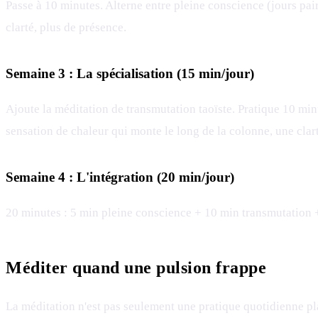
Passe à 10 minutes. Alterne entre pleine conscience (jours pa
clarté, plus de présence.
Semaine 3 : La spécialisation (15 min/jour)
Ajoute la méditation de transmutation taoïste. Pratique 10 min
sensation de chaleur qui monte le long de la colonne, une clar
Semaine 4 : L'intégration (20 min/jour)
20 minutes : 5 min pleine conscience + 10 min transmutation +
Méditer quand une pulsion frappe
La méditation n'est pas seulement une pratique quotidienne pla