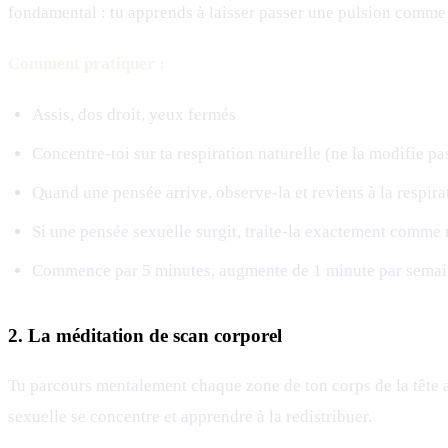
fondamental : tu apprends à laisser passer une pulsion comme u
Comment pratiquer :
Assis, dos droit, yeux fermés
Concentre-toi sur ta respiration naturelle (ne la modifie pa
Quand une pensée arrive, observe-la et reviens à la respira
Si une pensée sexuelle surgit, traite-la exactement comme n
Commence par 5 minutes, augmente de 1 minute par sema
2. La méditation de scan corporel
Tu parcours mentalement chaque zone de ton corps de la tête aux
sexuelle se concentre et apprendre à la redistribuer.