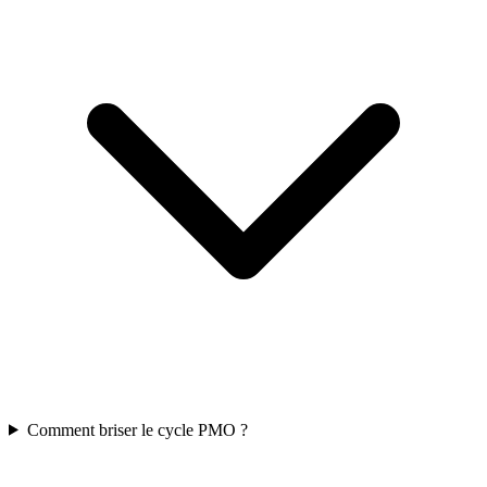
Comment briser le cycle PMO ?