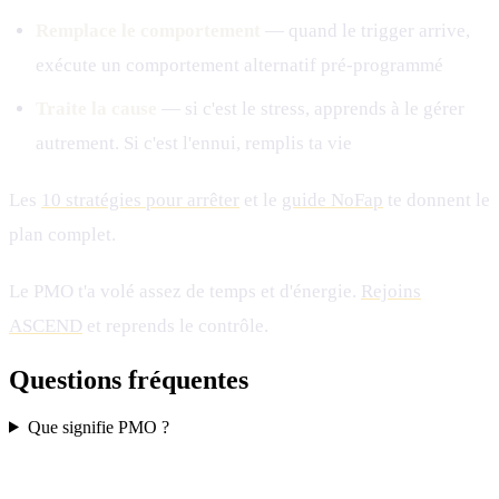
Remplace le comportement
— quand le trigger arrive,
exécute un comportement alternatif pré-programmé
Traite la cause
— si c'est le stress, apprends à le gérer
autrement. Si c'est l'ennui, remplis ta vie
Les
10 stratégies pour arrêter
et le
guide NoFap
te donnent le
plan complet.
Le PMO t'a volé assez de temps et d'énergie.
Rejoins
ASCEND
et reprends le contrôle.
Questions fréquentes
Que signifie PMO ?