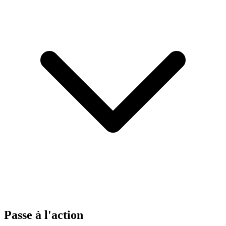
Passe à l'action