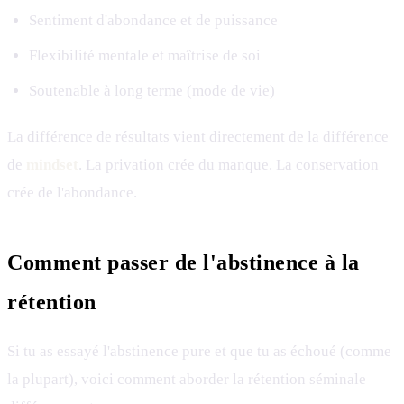
Sentiment d'abondance et de puissance
Flexibilité mentale et maîtrise de soi
Soutenable à long terme (mode de vie)
La différence de résultats vient directement de la différence
de
mindset
. La privation crée du manque. La conservation
crée de l'abondance.
Comment passer de l'abstinence à la
rétention
Si tu as essayé l'abstinence pure et que tu as échoué (comme
la plupart), voici comment aborder la rétention séminale