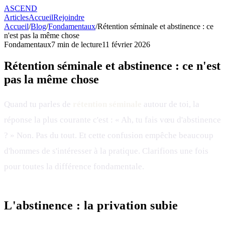
ASCEND
Articles
Accueil
Rejoindre
Accueil
/
Blog
/
Fondamentaux
/
Rétention séminale et abstinence : ce
n'est pas la même chose
Fondamentaux
7
min de lecture
11 février 2026
Rétention séminale et abstinence : ce n'est
pas la même chose
Quand tu parles de
rétention séminale
autour de toi, la
réponse la plus courante c'est : « Ah, tu fais vœu d'abstinence
? » Non. Pas du tout. Et cette confusion empêche beaucoup
d'hommes de s'intéresser à la pratique. Clarifions une fois
pour toutes la différence fondamentale.
L'abstinence : la privation subie