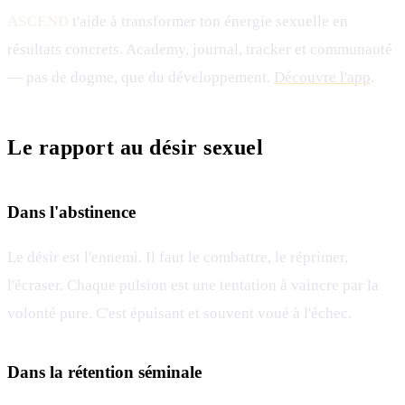
ASCEND
t'aide à transformer ton énergie sexuelle en
résultats concrets. Academy, journal, tracker et communauté
— pas de dogme, que du développement.
Découvre l'app
.
Le rapport au désir sexuel
Dans l'abstinence
Le désir est l'ennemi. Il faut le combattre, le réprimer,
l'écraser. Chaque pulsion est une tentation à vaincre par la
volonté pure. C'est épuisant et souvent voué à l'échec.
Dans la rétention séminale