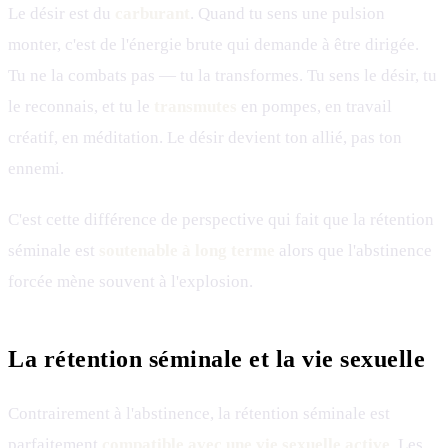
Le désir est du
carburant
. Quand tu sens une pulsion
monter, c'est de l'énergie brute qui demande à être dirigée.
Tu ne la combats pas — tu la transformes. Tu sens le désir, tu
le reconnais, et tu le
transmutes
en pompes, en travail
créatif, en méditation. Le désir devient ton allié, pas ton
ennemi.
C'est cette différence de perspective qui fait que la rétention
séminale est
soutenable à long terme
alors que l'abstinence
forcée mène souvent à l'explosion.
La rétention séminale et la vie sexuelle
Contrairement à l'abstinence, la rétention séminale est
parfaitement
compatible avec une vie sexuelle active
. Les