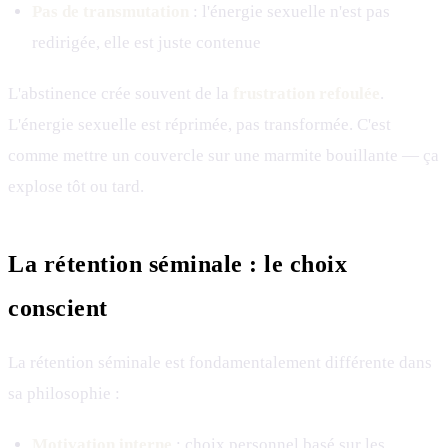
Pas de transmutation
: l'énergie sexuelle n'est pas
redirigée, elle est juste contenue
L'abstinence crée souvent de la
frustration refoulée
.
L'énergie sexuelle est réprimée, pas transformée. C'est
comme mettre un couvercle sur une marmite bouillante — ça
explose tôt ou tard.
La rétention séminale : le choix
conscient
La rétention séminale est fondamentalement différente dans
sa philosophie :
Motivation interne
: choix personnel basé sur les