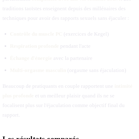
traditions taoïstes enseignent depuis des millénaires des
techniques pour avoir des rapports sexuels sans éjaculer :
Contrôle du muscle PC
(exercices de Kegel)
Respiration profonde
pendant l'acte
Échange d'énergie
avec la partenaire
Multi-orgasme masculin
(orgasme sans éjaculation)
Beaucoup de pratiquants en couple rapportent une
intimité
plus profonde
et un meilleur plaisir quand ils ne se
focalisent plus sur l'éjaculation comme objectif final du
rapport.
Les résultats comparés