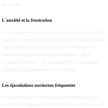
qu'un autre.
L'anxiété et la frustration
C'est un risque réel, mais
psychologique, pas physique
. Si tu
pratiques la rétention dans un état de frustration permanente,
sans transmutation de l'énergie, tu peux développer de
l'anxiété. C'est pour ça que la transmutation — sport,
création, méditation — est non négociable. Lis
comment
pratiquer correctement
pour éviter ce piège.
Les éjaculations nocturnes fréquentes
Certains hommes vivent des éjaculations nocturnes (wet
dreams) plus fréquentes en début de rétention. C'est
normal