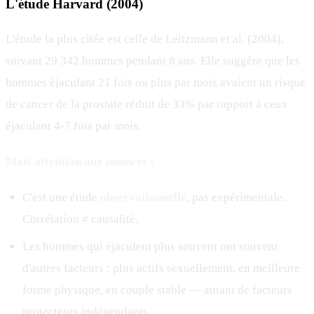
L'étude Harvard (2004)
L'étude la plus citée est celle de Leitzmann et al. (2004),
suivant 29 342 hommes pendant 8 ans. Elle suggère que les
hommes éjaculant 21 fois ou plus par mois avaient un risque
de cancer de la prostate réduit de 33% par rapport à ceux
éjaculant 4-7 fois par mois.
Mais attention aux nuances :
C'est une étude
observationnelle
, pas expérimentale.
Corrélation ≠ causalité.
Les hommes qui éjaculent plus souvent ont souvent
d'autres facteurs : plus actifs sexuellement, en meilleure
forme physique, en couple stable — autant de facteurs
protecteurs indépendants.