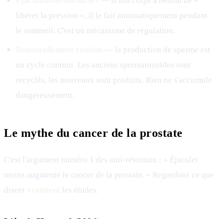
Éjaculations nocturnes
— si ton corps a besoin de «
libérer la pression », il le fait automatiquement pendant
le sommeil. C'est un mécanisme de régulation.
Renouvellement continu
— la production de sperme est
un cycle continu. Les anciens spermatozoïdes sont
recyclés, les nouveaux sont produits. Rien ne s'accumule
dangereusement.
Le mythe du cancer de la prostate
C'est l'argument numéro 1 des anti-rétention : « Éjaculer
moins augmente le cancer de la prostate. » Regardons ce que
disent
vraiment
les études.