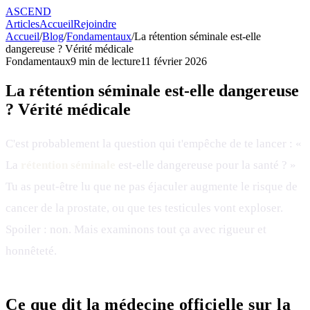
ASCEND
Articles
Accueil
Rejoindre
Accueil
/
Blog
/
Fondamentaux
/
La rétention séminale est-elle
dangereuse ? Vérité médicale
Fondamentaux
9
min de lecture
11 février 2026
La rétention séminale est-elle dangereuse
? Vérité médicale
C'est probablement la question qui t'empêche de te lancer : «
La
rétention séminale
est-elle dangereuse pour la santé ? »
Tu as peut-être lu que ne pas éjaculer augmente le risque de
cancer de la prostate, ou que tes testicules vont exploser.
Spoiler : non. Mais examinons tout ça avec rigueur et
honnêteté.
Ce que dit la médecine officielle sur la