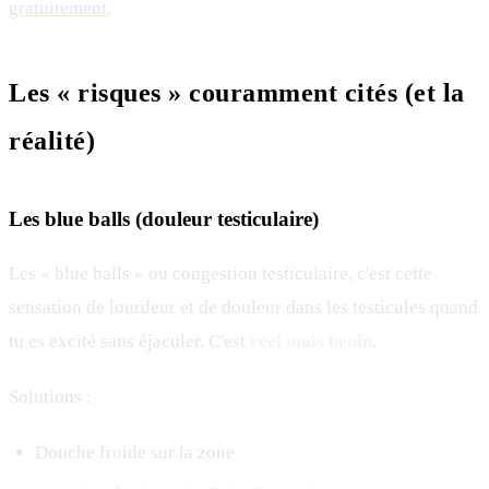
gratuitement
.
Les « risques » couramment cités (et la
réalité)
Les blue balls (douleur testiculaire)
Les « blue balls » ou congestion testiculaire, c'est cette
sensation de lourdeur et de douleur dans les testicules quand
tu es excité sans éjaculer. C'est
réel mais bénin
.
Solutions :
Douche froide sur la zone