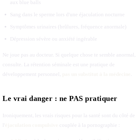
aux blue balls
Sang dans le sperme lors d'une éjaculation nocturne
Symptômes urinaires (brûlures, fréquence anormale)
Dépression sévère ou anxiété ingérable
Ne joue pas au docteur. Si quelque chose te semble anormal,
consulte. La rétention séminale est une pratique de
développement personnel,
pas un substitut à la médecine
.
Le vrai danger : ne PAS pratiquer
Ironiquement, les vrais risques pour la santé sont du côté de
l'
éjaculation compulsive
couplée à la pornographie :