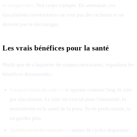
et temporaire
. Ton corps s'adapte. En attendant, ces
éjaculations involontaires ne sont pas des rechutes et ne
doivent pas te décourager.
Les vrais bénéfices pour la santé
Plutôt que de s'inquiéter de risques inexistants, regardons les
bénéfices documentés :
Conservation du zinc
— le sperme contient 5mg de zinc
par éjaculation. Le zinc est crucial pour l'immunité, la
testostérone et la santé de la peau. Tu en perds moins, tu
en gardes plus.
Stabilisation hormonale
— moins de cycles dopamine-