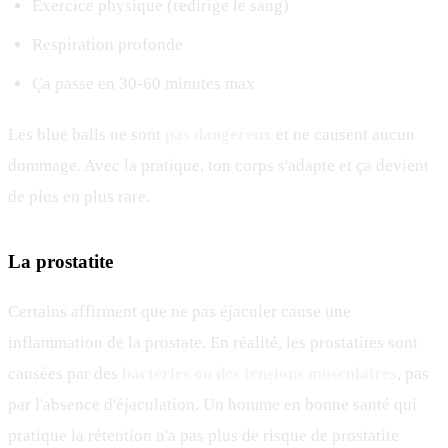
Exercice physique (redirige le sang)
Respiration profonde
Ça passe en 30-60 minutes max
Les blue balls ne sont
pas dangereux
et ne causent aucun
dommage. Avec la pratique, ton corps s'adapte et ça devient
de plus en plus rare.
La prostatite
Certains affirment que ne pas éjaculer cause une
inflammation de la prostate. En réalité, les prostatites sont
causées par des
bactéries ou des tensions musculaires
, pas
par l'absence d'éjaculation. Un homme en bonne santé qui
pratique la rétention n'a pas plus de risque de prostatite