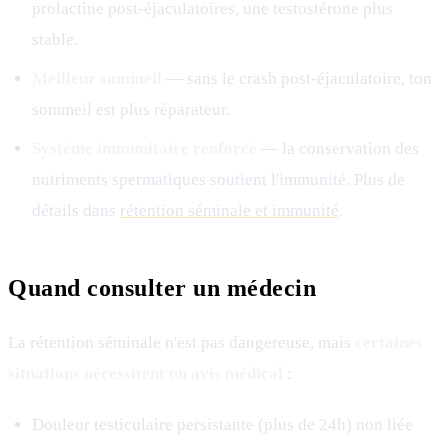
prolactine post-éjaculatoires, une testostérone plus
stable.
Meilleur sommeil
— sans le crash post-éjaculatoire, ton
sommeil est plus réparateur.
Système immunitaire renforcé
— la conservation des
nutriments spermatiques soutient l'immunité. Plus de
détails dans
rétention séminale et immunité
.
Quand consulter un médecin
La rétention séminale n'est pas dangereuse, mais
certaines
situations nécessitent un avis médical
:
Douleur testiculaire persistante (plus de 24h) non liée