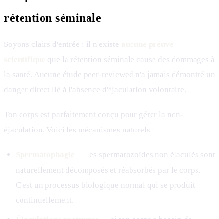
rétention séminale
Soyons clairs d'entrée : il n'existe
aucune preuve
scientifique
que la rétention séminale cause des dommages à
la santé. Aucune étude peer-reviewed n'a jamais démontré un
danger direct lié à l'absence d'éjaculation volontaire.
Ton corps est parfaitement conçu pour gérer la non-
éjaculation. Voici les mécanismes naturels :
Spermatophagie
— les spermatozoïdes non éjaculés sont
naturellement décomposés et réabsorbés par le corps.
C'est un processus biologique normal qui se produit
continuellement.