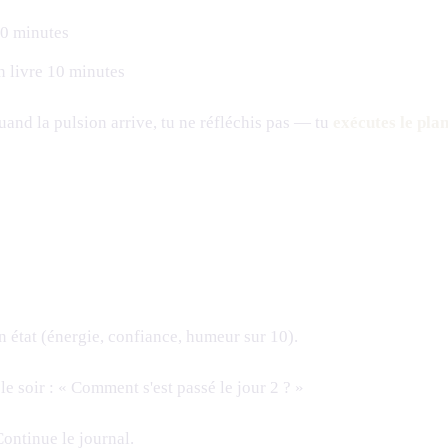
10 minutes
un livre 10 minutes
uand la pulsion arrive, tu ne réfléchis pas — tu
exécutes le pla
 état (énergie, confiance, humeur sur 10).
 soir : « Comment s'est passé le jour 2 ? »
ontinue le journal.