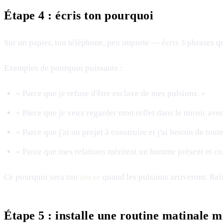
Étape 4 : écris ton pourquoi
Sur un papier, ton téléphone, peu importe — écris 3 phrases q
Exemples de pourquoi puissants :
« Parce que je refuse d'être esclave de mes pulsions. »
« Parce que je veux regarder mon reflet dans le miroir avec 
« Parce que j'ai un projet à construire et j'ai besoin de tou
« Parce que mes relations méritent un homme présent et co
Ce pourquoi sera ton
ancre
quand les pulsions arriveront. Rel
Étape 5 : installe une routine matinale 