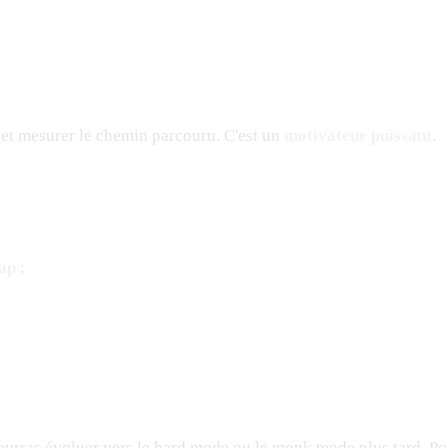
e et mesurer le chemin parcouru. C'est un
motivateur puissant
.
ap
:
 pourras évoluer vers le hard mode ou le monk mode plus tard. P