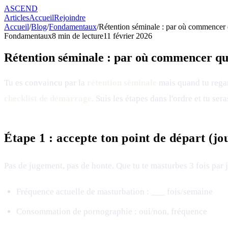
ASCEND
Articles
Accueil
Rejoindre
Accueil
/
Blog
/
Fondamentaux
/
Rétention séminale : par où commencer 
Fondamentaux
8
min de lecture
11 février 2026
Rétention séminale : par où commencer qu
Tu es convaincu par la
rétention séminale
mais quand tu regar
checklist de démarrage
. Suis les étapes dans l'ordre et tu sera
Étape 1 : accepte ton point de départ (jo
Pas de jugement, pas de honte. Que tu te masturbes 3 fois par
Fréquence actuelle de masturbation : ___ fois/semaine
Consommation de pornographie : oui/non, fréquence