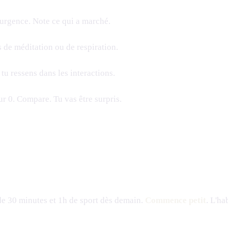
'urgence. Note ce qui a marché.
 de méditation ou de respiration.
tu ressens dans les interactions.
r 0. Compare. Tu vas être surpris.
de 30 minutes et 1h de sport dès demain.
Commence petit
. L'ha