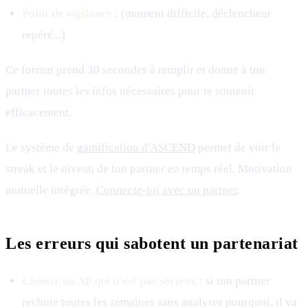
Point de vigilance
: (moment difficile, déclencheur
repéré...)
Ce format prend 30 secondes à remplir et donne à ton
partner toutes les infos nécessaires pour te soutenir
efficacement.
Le système de
gamification d'ASCEND
permet de voir le
streak et le niveau de ton partner en temps réel. Motivation
mutuelle intégrée.
Connecte-toi avec un partner
.
Les erreurs qui sabotent un partenariat
Choisir un AP qui n'est pas sérieux
: si ton partner
rechute toutes les semaines sans analyser pourquoi, il va