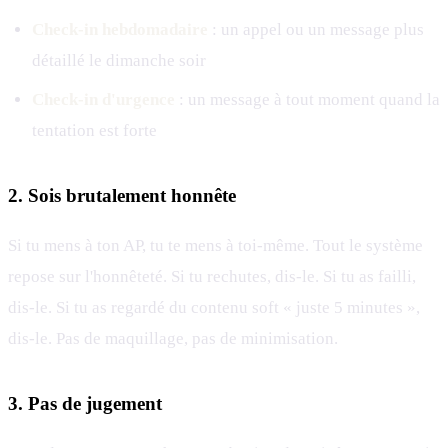
Check-in hebdomadaire
: un appel ou un message plus
détaillé le dimanche soir
Check-in d'urgence
: un message à tout moment quand la
tentation est forte
2. Sois brutalement honnête
Si tu mens à ton AP, tu te mens à toi-même. Tout le système
repose sur l'honnêteté. Si tu rechutes, dis-le. Si tu as failli,
dis-le. Si tu as regardé du contenu soft « juste 5 minutes »,
dis-le. Pas de maquillage, pas de minimisation.
3. Pas de jugement