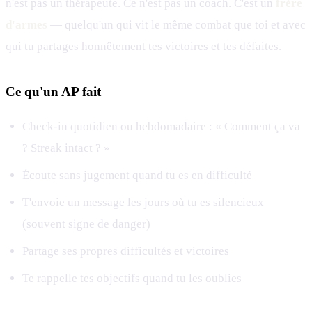
n'est pas un thérapeute. Ce n'est pas un coach. C'est un
frère
d'armes
— quelqu'un qui vit le même combat que toi et avec
qui tu partages honnêtement tes victoires et tes défaites.
Ce qu'un AP fait
Check-in quotidien ou hebdomadaire : « Comment ça va
? Streak intact ? »
Écoute sans jugement quand tu es en difficulté
T'envoie un message les jours où tu es silencieux
(souvent signe de danger)
Partage ses propres difficultés et victoires
Te rappelle tes objectifs quand tu les oublies