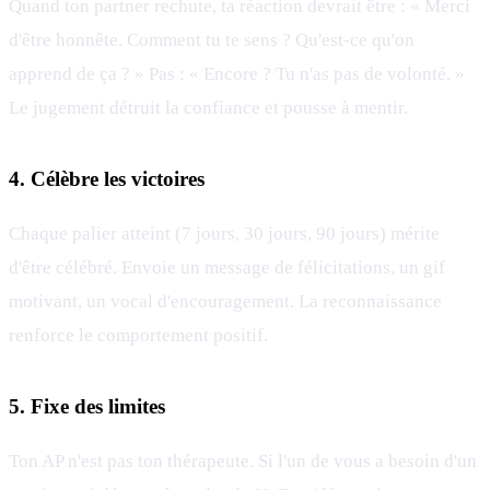
Quand ton partner rechute, ta réaction devrait être : « Merci
d'être honnête. Comment tu te sens ? Qu'est-ce qu'on
apprend de ça ? » Pas : « Encore ? Tu n'as pas de volonté. »
Le jugement détruit la confiance et pousse à mentir.
4. Célèbre les victoires
Chaque palier atteint (7 jours, 30 jours, 90 jours) mérite
d'être célébré. Envoie un message de félicitations, un gif
motivant, un vocal d'encouragement. La reconnaissance
renforce le comportement positif.
5. Fixe des limites
Ton AP n'est pas ton thérapeute. Si l'un de vous a besoin d'un