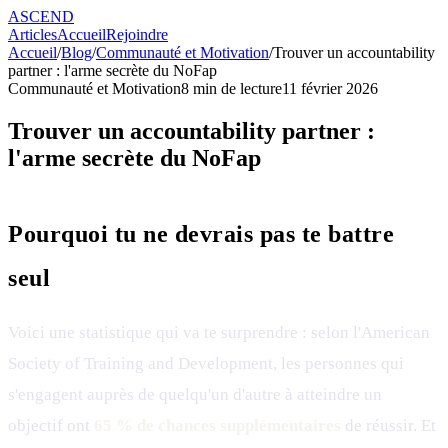
ASCEND
Articles
Accueil
Rejoindre
Accueil
/
Blog
/
Communauté et Motivation
/
Trouver un accountability
partner : l'arme secrète du NoFap
Communauté et Motivation
8
min de lecture
11 février 2026
Trouver un accountability partner :
l'arme secrète du NoFap
Pourquoi tu ne devrais pas te battre
seul
Voici une statistique qui va te surprendre : selon l'American
Society of Training and Development, les personnes qui
s'engagent auprès de quelqu'un d'autre à atteindre un
objectif ont
65 % de chances supplémentaires
de réussir. Et