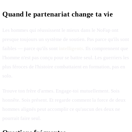
Quand le partenariat change ta vie
Les hommes qui réussissent le mieux dans le NoFap ont
presque toujours un système de soutien. Pas parce qu'ils sont
faibles — parce qu'ils sont
intelligents
. Ils comprennent que
l'homme n'est pas conçu pour se battre seul. Les guerriers les
plus féroces de l'histoire combattaient en formation, pas en
solo.
Trouve ton frère d'armes. Engage-toi mutuellement. Sois
honnête. Sois présent. Et regarde comment la force de deux
hommes alignés peut accomplir ce qu'aucun des deux ne
pourrait faire seul.