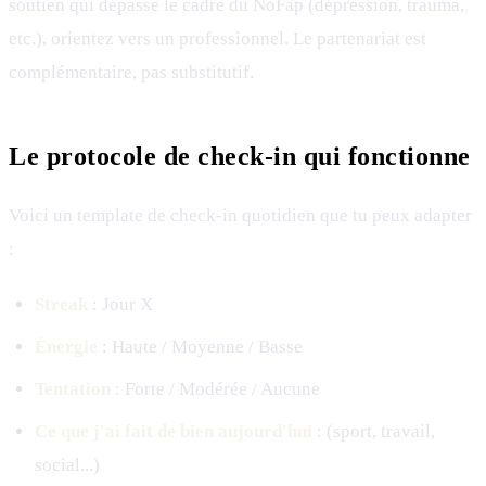
soutien qui dépasse le cadre du NoFap (dépression, trauma,
etc.), orientez vers un professionnel. Le partenariat est
complémentaire, pas substitutif.
Le protocole de check-in qui fonctionne
Voici un template de check-in quotidien que tu peux adapter
:
Streak
: Jour X
Énergie
: Haute / Moyenne / Basse
Tentation
: Forte / Modérée / Aucune
Ce que j'ai fait de bien aujourd'hui
: (sport, travail,
social...)