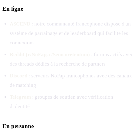
En ligne
ASCEND
: notre
communauté francophone
dispose d'un
système de parrainage et de leaderboard qui facilite les
connexions
Reddit (r/NoFap, r/Semenretention)
: forums actifs avec
des threads dédiés à la recherche de partners
Discord
: serveurs NoFap francophones avec des canaux
de matching
Telegram
: groupes de soutien avec vérification
d'identité
En personne