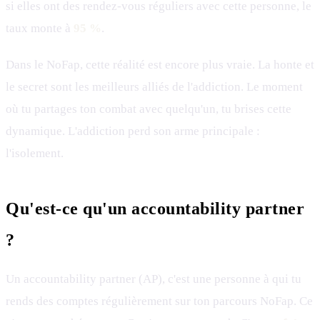
si elles ont des rendez-vous réguliers avec cette personne, le
taux monte à
95 %
.
Dans le NoFap, cette réalité est encore plus vraie. La honte et
le secret sont les meilleurs alliés de l'addiction. Le moment
où tu partages ton combat avec quelqu'un, tu brises cette
dynamique. L'addiction perd son arme principale :
l'isolement.
Qu'est-ce qu'un accountability partner
?
Un accountability partner (AP), c'est une personne à qui tu
rends des comptes régulièrement sur ton parcours NoFap. Ce