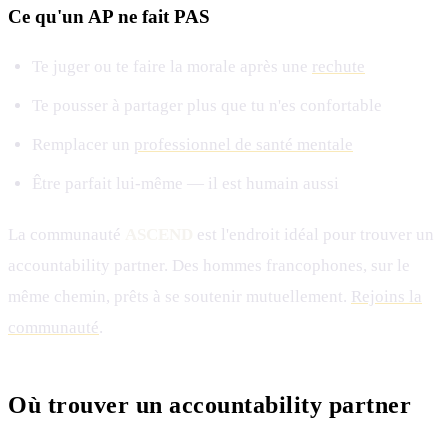
Ce qu'un AP ne fait PAS
Te juger ou te faire la morale après une
rechute
Te pousser à partager plus que tu n'es confortable
Remplacer un
professionnel de santé mentale
Être parfait lui-même — il est humain aussi
La communauté
ASCEND
est l'endroit idéal pour trouver un
accountability partner. Des hommes francophones, sur le
même chemin, prêts à se soutenir mutuellement.
Rejoins la
communauté
.
Où trouver un accountability partner