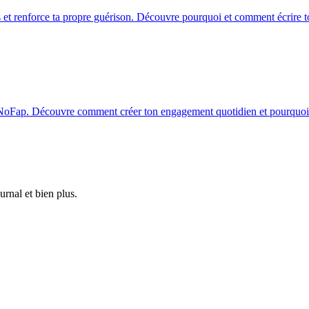
s et renforce ta propre guérison. Découvre pourquoi et comment écrire 
 NoFap. Découvre comment créer ton engagement quotidien et pourquoi il
rnal et bien plus.