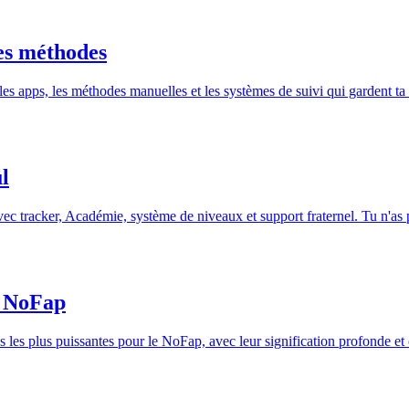
es méthodes
les apps, les méthodes manuelles et les systèmes de suivi qui gardent 
l
cker, Académie, système de niveaux et support fraternel. Tu n'as plu
le NoFap
ns les plus puissantes pour le NoFap, avec leur signification profonde e