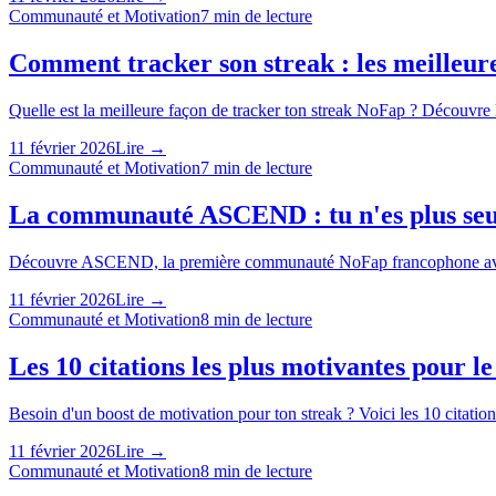
Communauté et Motivation
7
min de lecture
Comment tracker son streak : les meilleur
Quelle est la meilleure façon de tracker ton streak NoFap ? Découvre 
11 février 2026
Lire →
Communauté et Motivation
7
min de lecture
La communauté ASCEND : tu n'es plus seu
Découvre ASCEND, la première communauté NoFap francophone avec tra
11 février 2026
Lire →
Communauté et Motivation
8
min de lecture
Les 10 citations les plus motivantes pour 
Besoin d'un boost de motivation pour ton streak ? Voici les 10 citatio
11 février 2026
Lire →
Communauté et Motivation
8
min de lecture