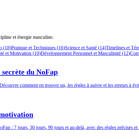
cipline et énergie masculine.
o
(
18
)
Pratique et Techniques
(
16
)
Science et Santé
(
14
)
Timelines et Té
é et Motivation
(
10
)
Développement Personnel et Masculinité
(
12
)
Comp
e secrète du NoFap
couvre comment en trouver un, les règles à suivre et les erreurs à évit
 motivation
Fap : 7 jours, 30 jours, 90 jours et au-delà, avec des règles précises e