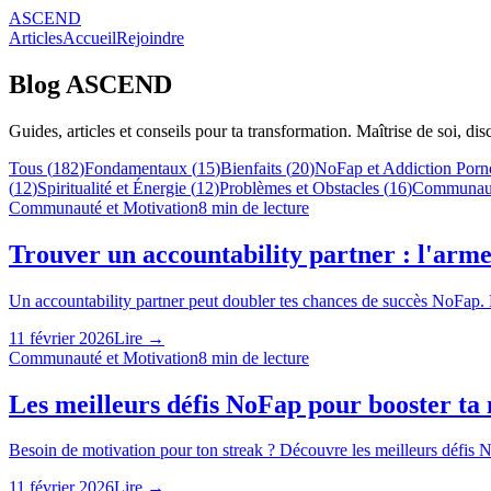
ASCEND
Articles
Accueil
Rejoindre
Blog ASCEND
Guides, articles et conseils pour ta transformation. Maîtrise de soi, dis
Tous (
182
)
Fondamentaux
(
15
)
Bienfaits
(
20
)
NoFap et Addiction Porn
(
12
)
Spiritualité et Énergie
(
12
)
Problèmes et Obstacles
(
16
)
Communaut
Communauté et Motivation
8
min de lecture
Trouver un accountability partner : l'arm
Un accountability partner peut doubler tes chances de succès NoFap. Dé
11 février 2026
Lire →
Communauté et Motivation
8
min de lecture
Les meilleurs défis NoFap pour booster ta
Besoin de motivation pour ton streak ? Découvre les meilleurs défis No
11 février 2026
Lire →