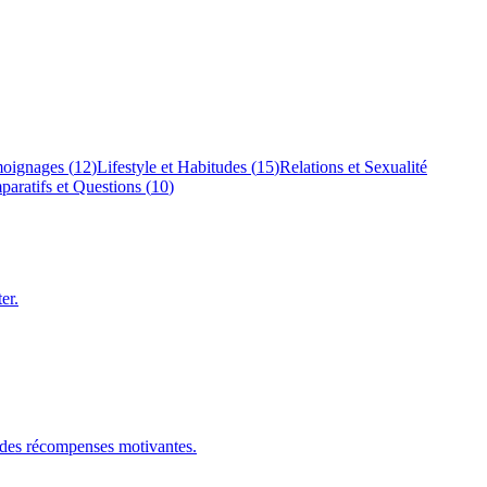
moignages
(
12
)
Lifestyle et Habitudes
(
15
)
Relations et Sexualité
aratifs et Questions
(
10
)
er.
t des récompenses motivantes.