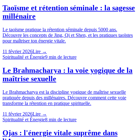
Taoïsme et rétention séminale : la sagesse
millénaire
Le taoïsme pratique la rétention séminale depuis 5000 ans.
Découvre les concepts de Jing, Qi et Shen, et les pratiques taoïstes
pour maîtriser ton énergie vitale.
11 février 2026
Lire →
Spiritualité et Énergie
9
min de lecture
Le Brahmacharya : la voie yogique de la
maîtrise sexuelle
Le Brahmacharya est la discipline yogique de maîtrise sexuelle
pratiquée depuis des millénaires. Découvre comment cette voie
transforme la rétention en pratique spirituelle.
11 février 2026
Lire →
Spiritualité et Énergie
8
min de lecture
Ojas : l'énergie vitale suprême dans