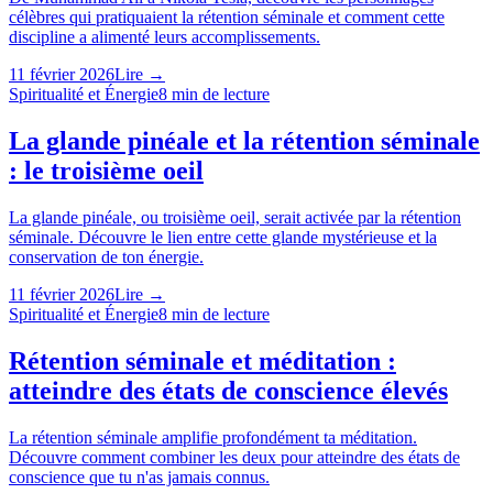
célèbres qui pratiquaient la rétention séminale et comment cette
discipline a alimenté leurs accomplissements.
11 février 2026
Lire →
Spiritualité et Énergie
8
min de lecture
La glande pinéale et la rétention séminale
: le troisième oeil
La glande pinéale, ou troisième oeil, serait activée par la rétention
séminale. Découvre le lien entre cette glande mystérieuse et la
conservation de ton énergie.
11 février 2026
Lire →
Spiritualité et Énergie
8
min de lecture
Rétention séminale et méditation :
atteindre des états de conscience élevés
La rétention séminale amplifie profondément ta méditation.
Découvre comment combiner les deux pour atteindre des états de
conscience que tu n'as jamais connus.