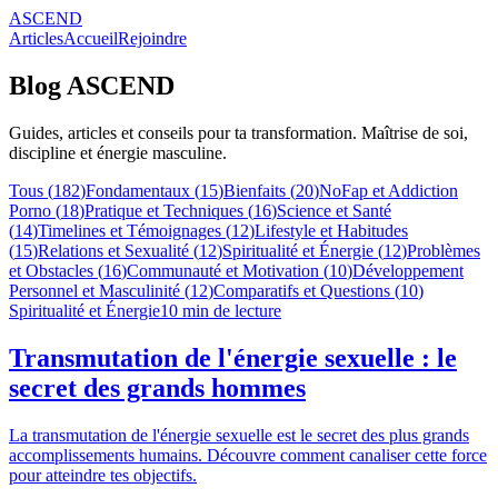
ASCEND
Articles
Accueil
Rejoindre
Blog ASCEND
Guides, articles et conseils pour ta transformation. Maîtrise de soi,
discipline et énergie masculine.
Tous (
182
)
Fondamentaux
(
15
)
Bienfaits
(
20
)
NoFap et Addiction
Porno
(
18
)
Pratique et Techniques
(
16
)
Science et Santé
(
14
)
Timelines et Témoignages
(
12
)
Lifestyle et Habitudes
(
15
)
Relations et Sexualité
(
12
)
Spiritualité et Énergie
(
12
)
Problèmes
et Obstacles
(
16
)
Communauté et Motivation
(
10
)
Développement
Personnel et Masculinité
(
12
)
Comparatifs et Questions
(
10
)
Spiritualité et Énergie
10
min de lecture
Transmutation de l'énergie sexuelle : le
secret des grands hommes
La transmutation de l'énergie sexuelle est le secret des plus grands
accomplissements humains. Découvre comment canaliser cette force
pour atteindre tes objectifs.