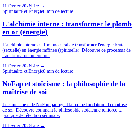
11 février 2026
Lire →
Spiritualité et Énergie
8
min de lecture
L'alchimie interne : transformer le plomb
en or (énergie)
L'alchimie interne est l'art ancestral de transformer l'énergie brute
(sexuelle) en énergie raffinée (spirituelle). Découvre ce processus de
transformation intérieure.
11 février 2026
Lire →
Spiritualité et Énergie
8
min de lecture
NoFap et stoïcisme : la philosophie de la
maîtrise de soi
Le stoïcisme et le NoFap partagent la même fondation : la maîtrise
de soi. Découvre comment la philosophie stoïcienne renforce ta
pratique de rétention séminale.
11 février 2026
Lire →