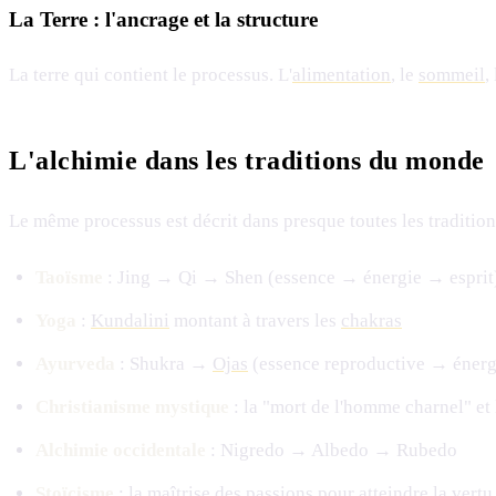
La Terre : l'ancrage et la structure
La terre qui contient le processus. L'
alimentation
, le
sommeil
,
L'alchimie dans les traditions du monde
Le même processus est décrit dans presque toutes les tradition
Taoïsme
: Jing → Qi → Shen (essence → énergie → esprit
Yoga
:
Kundalini
montant à travers les
chakras
Ayurveda
: Shukra →
Ojas
(essence reproductive → énerg
Christianisme mystique
: la "mort de l'homme charnel" et 
Alchimie occidentale
: Nigredo → Albedo → Rubedo
Stoïcisme
: la maîtrise des passions pour atteindre la vertu