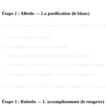
Étape 2 : Albedo — La purification (le blanc)
Après la dissolution, vient la purification. L'énergie brute c
La clarté mentale s'installe
La
méditation
devient plus profonde
L'énergie circule mieux dans ton corps (tu la sens)
Tes valeurs se clarifient — tu sais ce qui compte vraiment
Tu commences à rayonner — les gens le remarquent
C'est la phase où le "plomb" commence à blanchir. L'énergie n
Étape 3 : Rubedo — L'accomplissement (le rouge/or)