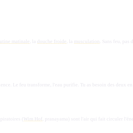
utine matinale
, la
douche froide
, la
musculation
. Sans feu, pas 
silence. Le feu transforme, l'eau purifie. Tu as besoin des deux en
piratoires (
Wim Hof
, pranayama) sont l'air qui fait circuler l'é