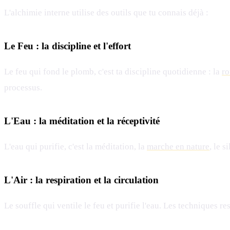
L'alchimie interne utilise des outils que tu connais déjà :
Le Feu : la discipline et l'effort
Le feu qui fond le plomb, c'est ta discipline quotidienne : la
ro
processus.
L'Eau : la méditation et la réceptivité
L'eau qui purifie, c'est la méditation, la
marche en nature
, le 
L'Air : la respiration et la circulation
Le souffle qui ventile le feu et purifie l'eau. Les techniques res