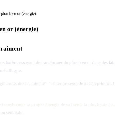
e plomb en or (énergie)
en or (énergie)
vraiment
ux barbus essayant de transformer du plomb en or dans des labo
 métallurgie.
rgie brute, dense, animale — l'énergie sexuelle à l'état primitif. L
de
transformer ta propre énergie de sa forme la plus brute à sa
tion séminale.