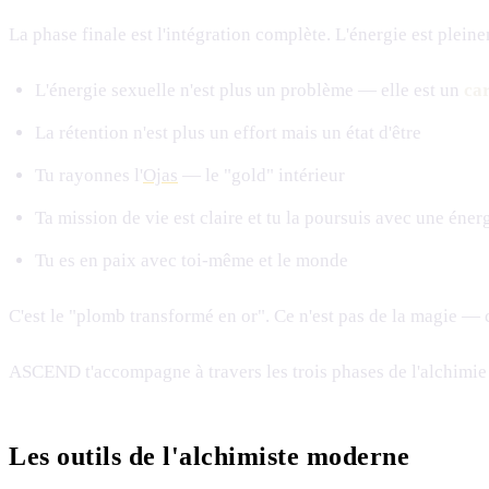
La phase finale est l'intégration complète. L'énergie est plein
L'énergie sexuelle n'est plus un problème — elle est un
ca
La rétention n'est plus un effort mais un état d'être
Tu rayonnes l'
Ojas
— le "gold" intérieur
Ta mission de vie est claire et tu la poursuis avec une éner
Tu es en paix avec toi-même et le monde
C'est le "plomb transformé en or". Ce n'est pas de la magie — c
ASCEND t'accompagne à travers les trois phases de l'alchimie i
Les outils de l'alchimiste moderne