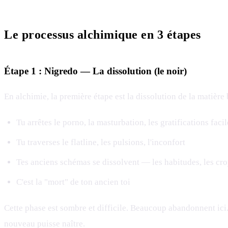
Le processus alchimique en 3 étapes
Étape 1 : Nigredo — La dissolution (le noir)
En alchimie, la première étape est la dissolution de la matière 
Tu arrêtes le porno, la masturbation, les gratifications facil
Tu traverses le flatline, les pulsions, l'inconfort
Tes anciens schémas se dissolvent — les habitudes, les cr
C'est la "mort" de ton ancien toi
Cette phase est sombre et difficile. Beaucoup abandonnent ici
nouveau puisse naître.