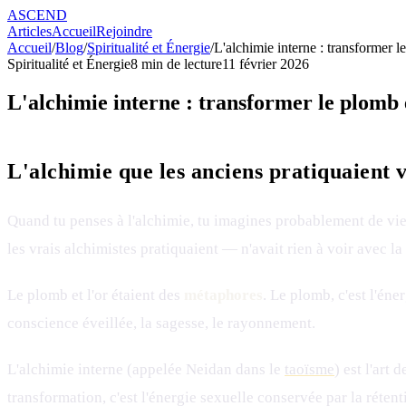
ASCEND
Articles
Accueil
Rejoindre
Accueil
/
Blog
/
Spiritualité et Énergie
/
L'alchimie interne : transformer l
Spiritualité et Énergie
8
min de lecture
11 février 2026
L'alchimie interne : transformer le plomb 
L'alchimie que les anciens pratiquaient 
Quand tu penses à l'alchimie, tu imagines probablement de vie
les vrais alchimistes pratiquaient — n'avait rien à voir avec la
Le plomb et l'or étaient des
métaphores
. Le plomb, c'est l'éne
conscience éveillée, la sagesse, le rayonnement.
L'alchimie interne (appelée Neidan dans le
taoïsme
) est l'art 
transformation, c'est l'énergie sexuelle conservée par la réten