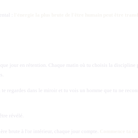
ental :
l'énergie la plus brute de l'être humain peut être tran
aque jour en rétention. Chaque matin où tu choisis la discipline 
s.
, tu te regardes dans le miroir et tu vois un homme que tu ne r
'être révélé.
 brute à l'or intérieur, chaque jour compte.
Commence ta tra