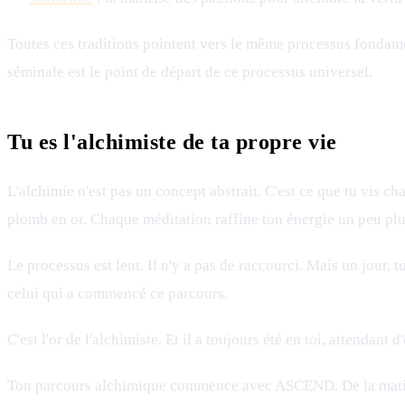
Toutes ces traditions pointent vers le même processus fondam
séminale est le point de départ de ce processus universel.
Tu es l'alchimiste de ta propre vie
L'alchimie n'est pas un concept abstrait. C'est ce que tu vis ch
plomb en or. Chaque méditation raffine ton énergie un peu plu
Le processus est lent. Il n'y a pas de raccourci. Mais un jour
celui qui a commencé ce parcours.
C'est l'or de l'alchimiste. Et il a toujours été en toi, attendant d
Ton parcours alchimique commence avec ASCEND. De la matière