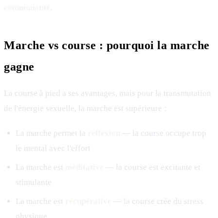
communauté.
Marche vs course : pourquoi la marche
gagne
La course à pied a ses avantages, mais pour la transmutation
de l'énergie sexuelle, la marche est supérieure :
La marche permet la
réflexion
— la course occupe trop
le mental avec l'effort
La marche est
méditative
— la course est excitante et
stimulante
La marche est
récupérative
— la course crée du stress
physique