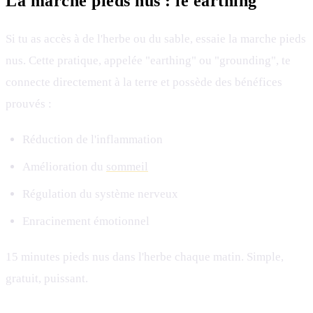
La marche pieds nus : le earthing
Si tu as accès à de l'herbe ou du sable, essaie la marche pieds
nus. Cette pratique, appelée "earthing" ou "grounding", te
connecte directement à la terre et possède des bénéfices
prouvés :
Réduction de l'inflammation
Amélioration du
sommeil
Régulation du système nerveux
Enracinement émotionnel
15 minutes pieds nus dans l'herbe chaque matin. Simple,
gratuit, puissant.