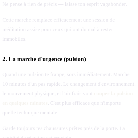
Ne pense à rien de précis — laisse ton esprit vagabonder.
Cette marche remplace efficacement une session de
méditation assise pour ceux qui ont du mal à rester
immobiles.
2. La marche d'urgence (pulsion)
Quand une pulsion te frappe, sors immédiatement. Marche
10 minutes d'un pas rapide. Le changement d'environnement,
le mouvement physique, et l'air frais vont
couper la pulsion
en quelques minutes
. C'est plus efficace que n'importe
quelle technique mentale.
Garde toujours tes chaussures prêtes près de la porte. La
rapidité de réaction est cruciale.