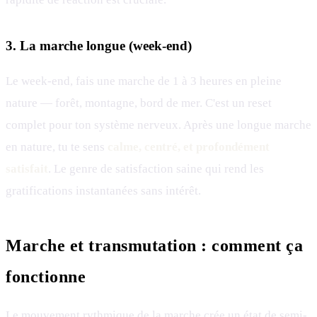
3. La marche longue (week-end)
Le week-end, fais une marche de 1 à 3 heures en pleine
nature — forêt, montagne, bord de mer. C'est un reset
complet pour ton système nerveux. Après une longue marche
en nature, tu te sens
calme, centré, et profondément
satisfait
. Le genre de satisfaction saine qui rend les
gratifications instantanées sans intérêt.
Marche et transmutation : comment ça
fonctionne
Le mouvement rythmique de la marche crée un état de semi-