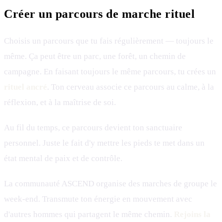
Créer un parcours de marche rituel
Choisis un parcours que tu fais régulièrement — toujours le
même. Ça peut être un parc, une forêt, un chemin de
campagne. En faisant toujours le même parcours, tu crées un
rituel ancré
. Ton cerveau associe ce parcours au calme, à la
réflexion, et à la maîtrise de soi.
Au fil du temps, ce parcours devient ton sanctuaire
personnel. Juste le fait d'y mettre les pieds te met dans un
état mental de paix et de contrôle.
La communauté ASCEND organise des marches de groupe le
week-end. Transmute ton énergie en mouvement avec
d'autres hommes qui partagent le même chemin.
Rejoins la