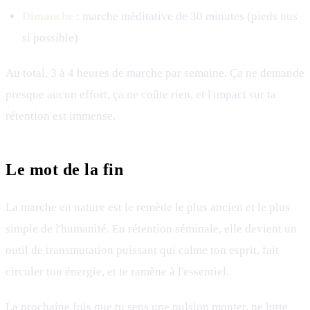
Dimanche
: marche méditative de 30 minutes (pieds nus
si possible)
Au total, 3 à 4 heures de marche par semaine. Ça ne demande
presque aucun effort, ça ne coûte rien, et l'impact sur ta
rétention est immense.
Le mot de la fin
La marche en nature est le remède le plus ancien et le plus
simple de l'humanité. En rétention séminale, elle devient un
outil de transmutation puissant qui calme ton esprit, fait
circuler ton énergie, et te ramène à l'essentiel.
La prochaine fois que tu sens une pulsion monter, ne lutte