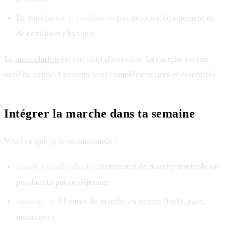
La marche est
accessible
— pas besoin d'équipement ni
de condition physique
La
musculation
est ton outil d'intensité. La marche est ton
outil de calme. Les deux sont complémentaires et essentiels.
Intégrer la marche dans ta semaine
Voici ce que je te recommande :
Lundi à vendredi
: 15-20 minutes de marche matinale ou
pendant ta pause déjeuner
Samedi
: 1-2 heures de marche en nature (forêt, parc,
montagne)