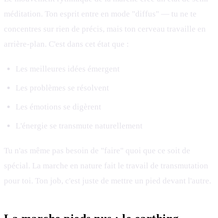
méditation. Ton esprit entre en mode "diffus" — tu ne te
concentres sur rien de précis, mais ton cerveau travaille en
arrière-plan. C'est dans cet état que :
Les meilleures idées émergent
Les problèmes se résolvent
Les émotions se digèrent
L'énergie se transmute naturellement
Tu n'as même pas besoin de "faire" quoi que ce soit de
spécial. La marche en nature fait le travail de transmutation
pour toi. Ton job, c'est juste de mettre un pied devant l'autre.