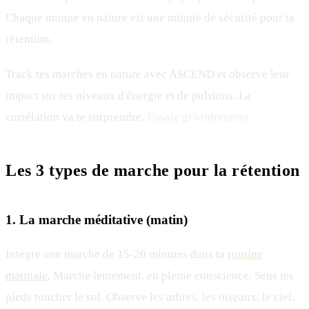
Chaque minute en nature est une minute de sécurité pour ta
rétention.
Track tes marches en nature avec ASCEND et observe leur
impact sur tes niveaux d'énergie et de pulsions. La
corrélation va te surprendre.
Essaie gratuitement.
Les 3 types de marche pour la rétention
1. La marche méditative (matin)
Intègre une marche de 15-20 minutes dans ta
routine
matinale
. Marche lentement, en pleine conscience. Sens tes
pieds toucher le sol. Observe les arbres, les oiseaux, le ciel.