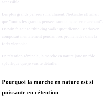
accessible.
Les plus grands penseurs marchaient. Nietzsche affirmait
que "toutes les grandes pensées sont conçues en marchant".
Darwin faisait sa "thinking walk" quotidienne. Beethoven
composait mentalement pendant ses promenades dans la
forêt viennoise.
En rétention séminale, la marche en nature joue un rôle
spécifique que je vais te détailler.
Pourquoi la marche en nature est si
puissante en rétention