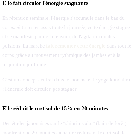
Elle fait circuler l'énergie stagnante
En rétention séminale, l'énergie s'accumule dans le bas du
corps. Si tu restes assis toute la journée, cette énergie stagne
et se manifeste par de la tension, de l'agitation ou des
pulsions. La marche
fait remonter cette énergie
dans tout le
corps grâce au mouvement rythmique des jambes et à la
respiration profonde.
C'est un concept central dans le
taoïsme
et le
yoga kundalini
: l'énergie doit circuler, pas stagner.
Elle réduit le cortisol de 15% en 20 minutes
Des études japonaises sur le "shinrin-yoku" (bain de forêt)
montrent que 20 minutes en nature réduisent le cortisol de