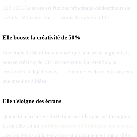
12 à 16%. Le stress est l'un des principaux déclencheurs de
rechute. Moins de stress = moins de vulnérabilité.
Elle booste la créativité de 50%
Une étude de Stanford a montré que la marche augmente la
pensée créative de 50% en moyenne. En rétention, ta
créativité est déjà boostée — combine les deux et tu deviens
une machine à idées.
Elle t'éloigne des écrans
Quand tu marches en forêt, tu ne scrolles pas sur Instagram.
La marche est un
antidote naturel à l'addiction aux écrans
.
C'est du temps où la tentation est physiquement impossible.