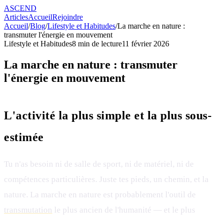
ASCEND
Articles
Accueil
Rejoindre
Accueil
/
Blog
/
Lifestyle et Habitudes
/
La marche en nature :
transmuter l'énergie en mouvement
Lifestyle et Habitudes
8
min de lecture
11 février 2026
La marche en nature : transmuter
l'énergie en mouvement
L'activité la plus simple et la plus sous-
estimée
Tu n'as besoin ni de salle de sport, ni de matériel, ni de
compétences particulières. Juste tes pieds, un chemin, et la
nature. La marche en nature est probablement l'outil de
transmutation
le plus ancien de l'humanité — et le plus