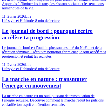
Apprends à éliminer les écrans, les réseaux sociaux et les tentations
numériques de ta vie.
11 février 2026
Lire →
Lifestyle et Habitudes
8
min de lecture
Le journal de bord : pourquoi écrire
accélère ta progression
Le journal de bord est l'outil le plus sous-estimé du NoFap et de la
rétention séminale. Découvre pourquoi écrire chaque jour accélère ta
progression et réduit les rechutes.
11 février 2026
Lire →
Lifestyle et Habitudes
8
min de lecture
La marche en nature : transmuter
l'énergie en mouvement
La marche en nature est un outil puissant de transmutation de
l'énergie sexuelle. Découvre comment la marche réduit les pulsions
et clarifie ton esprit en rétention séminale.