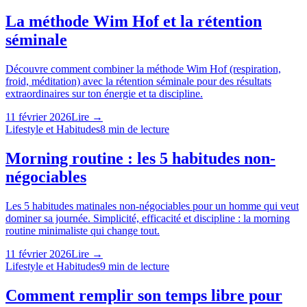
La méthode Wim Hof et la rétention
séminale
Découvre comment combiner la méthode Wim Hof (respiration,
froid, méditation) avec la rétention séminale pour des résultats
extraordinaires sur ton énergie et ta discipline.
11 février 2026
Lire →
Lifestyle et Habitudes
8
min de lecture
Morning routine : les 5 habitudes non-
négociables
Les 5 habitudes matinales non-négociables pour un homme qui veut
dominer sa journée. Simplicité, efficacité et discipline : la morning
routine minimaliste qui change tout.
11 février 2026
Lire →
Lifestyle et Habitudes
9
min de lecture
Comment remplir son temps libre pour