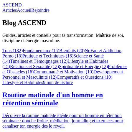
ASCEND
Articles
Accueil
Rejoindre
Blog ASCEND
Guides, articles et conseils pour ta transformation. Maîtrise de soi,
discipline et énergie masculine.
Tous (
182
)
Fondamentaux
(
15
)
Bienfaits
(
20
)
NoFap et Addiction
Porno
(
18
)
Pratique et Techniques
(
16
)
Science et Santé
(
14
)
Timelines et Témoignages
(
12
)
Lifestyle et Habitudes
(
15
)
Relations et Sexualité
(
12
)
Spiritualité et Énergie
(
12
)
Problèmes
et Obstacles
(
16
)
Communauté et Motivation
(
10
)
Développement
Personnel et Masculinité
(
12
)
Comparatifs et Questions
(
10
)
Lifestyle et Habitudes
9
min de lecture
Routine matinale d'un homme en
rétention séminale
Découvre la routine matinale idéale pour un homme en rétention
séminale : douche froide, méditation, journaling et exercices pour
canaliser ton énergie dès le réveil.