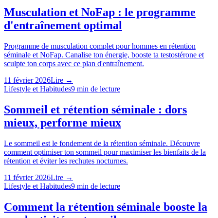
Musculation et NoFap : le programme
d'entraînement optimal
Programme de musculation complet pour hommes en rétention
séminale et NoFap. Canalise ton énergie, booste ta testostérone et
sculpte ton corps avec ce plan d'entraînement.
11 février 2026
Lire →
Lifestyle et Habitudes
9
min de lecture
Sommeil et rétention séminale : dors
mieux, performe mieux
Le sommeil est le fondement de la rétention séminale. Découvre
comment optimiser ton sommeil pour maximiser les bienfaits de la
rétention et éviter les rechutes nocturnes.
11 février 2026
Lire →
Lifestyle et Habitudes
9
min de lecture
Comment la rétention séminale booste la