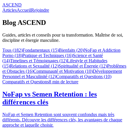
ASCEND
Articles
Accueil
Rejoindre
Blog ASCEND
Guides, articles et conseils pour ta transformation. Maîtrise de soi,
discipline et énergie masculine.
Tous (
182
)
Fondamentaux
(
15
)
Bienfaits
(
20
)
NoFap et Addiction
Porno
(
18
)
Pratique et Techniques
(
16
)
Science et Santé
(
14
)
Timelines et Témoignages
(
12
)
Lifestyle et Habitudes
(
15
)
Relations et Sexualité
(
12
)
Spiritualité et Énergie
(
12
)
Problèmes
et Obstacles
(
16
)
Communauté et Motivation
(
10
)
Développement
Personnel et Masculinité
(
12
)
Comparatifs et Questions
(
10
)
Comparatifs et Questions
8
min de lecture
NoFap vs Semen Retention : les
différences clés
NoFap et Semen Retention sont souvent confondus mais très
différents. Découvre les différences clés, les avantages de chaque
approche et laquelle choisir.