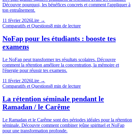
Découvre pourquoi, les bénéfices concrets et comment l'appliquer à
ton entraînement.
11 février 2026
Lire →
Comparatifs et Questions
8
min de lecture
NoFap pour les étudiants : booste tes
examens
Le NoFap peut transformer tes résultats scolaires. Découvre
comment la rétention améliore la concentration, la mémoire et
l'énergie pour réussir tes examens.
11 février 2026
Lire →
Comparatifs et Questions
8
min de lecture
La rétention séminale pendant le
Ramadan / le Carême
Le Ramadan et le Carême sont des périodes idéales pour la rétention
séminale. Découvre comment combiner jeûne spirituel et NoFap
pour une transformation profonde.