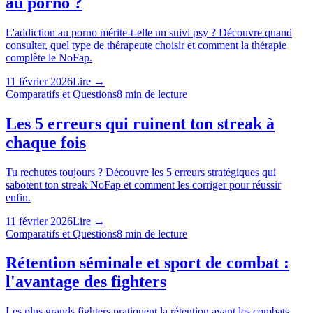
au porno ?
L'addiction au porno mérite-t-elle un suivi psy ? Découvre quand
consulter, quel type de thérapeute choisir et comment la thérapie
complète le NoFap.
11 février 2026
Lire →
Comparatifs et Questions
8
min de lecture
Les 5 erreurs qui ruinent ton streak à
chaque fois
Tu rechutes toujours ? Découvre les 5 erreurs stratégiques qui
sabotent ton streak NoFap et comment les corriger pour réussir
enfin.
11 février 2026
Lire →
Comparatifs et Questions
8
min de lecture
Rétention séminale et sport de combat :
l'avantage des fighters
Les plus grands fighters pratiquent la rétention avant les combats.