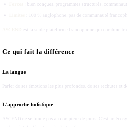
Forces
: bien conçues, programmes structurés, communaut
Limites
: 100 % anglophone, pas de communauté francopho
ASCEND
est la seule plateforme francophone qui combine tr
Ce qui fait la différence
La langue
Parler de ses émotions les plus profondes, de ses
rechutes
et d
L'approche holistique
ASCEND ne se limite pas au compteur de jours. C'est un écos