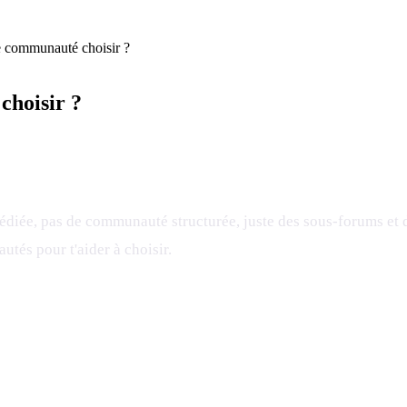
 communauté choisir ?
hoisir ?
diée, pas de communauté structurée, juste des sous-forums et d
utés pour t'aider à choisir.