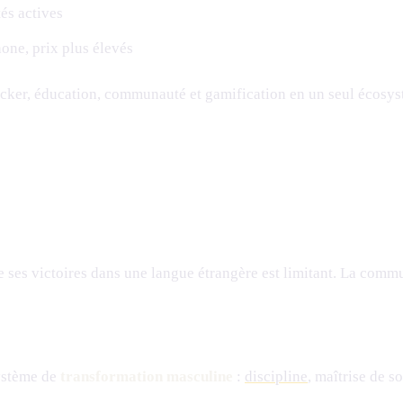
és actives
ne, prix plus élevés
acker, éducation, communauté et gamification en un seul écosy
e ses victoires dans une langue étrangère est limitant. La com
ystème de
transformation masculine
:
discipline
, maîtrise de 