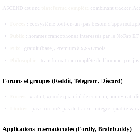
ASCEND est une
plateforme complète
combinant tracker, A
Forces
: écosystème tout-en-un (pas besoin d'apps multipl
Public
: hommes francophones intéressés par le NoFap ET l
Prix
: gratuit (base), Premium à 9,99€/mois
Philosophie
: transformation complète de l'homme, pas just
Forums et groupes (Reddit, Telegram, Discord)
Forces
: gratuit, grande quantité de contenu, anonymat, di
Limites
: pas structuré, pas de tracker intégré, qualité va
Applications internationales (Fortify, Brainbuddy)