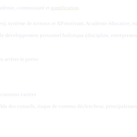
cadémie, communauté et
gamification
.
es), système de niveaux et XP motivant, Académie éducative, o
e développement personnel holistique (discipline, entrepreneu
e arrêter le porno
scussions variées
riable des conseils, risque de contenu déclencheur, principalem