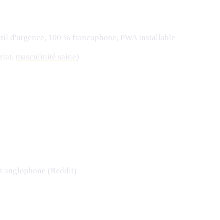
util d'urgence, 100 % francophone, PWA installable
riat,
masculinité saine
)
ent anglophone (Reddit)