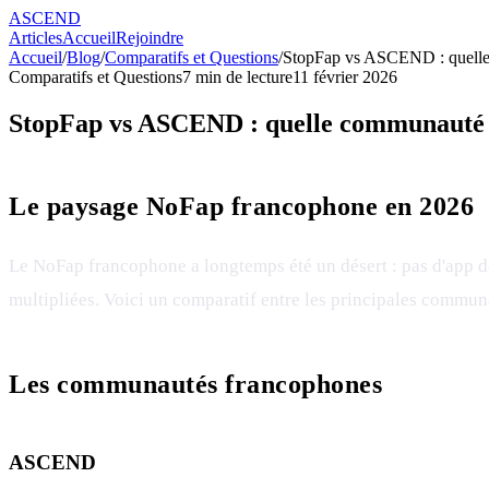
ASCEND
Articles
Accueil
Rejoindre
Accueil
/
Blog
/
Comparatifs et Questions
/
StopFap vs ASCEND : quelle
Comparatifs et Questions
7
min de lecture
11 février 2026
StopFap vs ASCEND : quelle communauté c
Le paysage NoFap francophone en 2026
Le NoFap francophone a longtemps été un désert : pas d'app dé
multipliées. Voici un comparatif entre les principales communa
Les communautés francophones
ASCEND