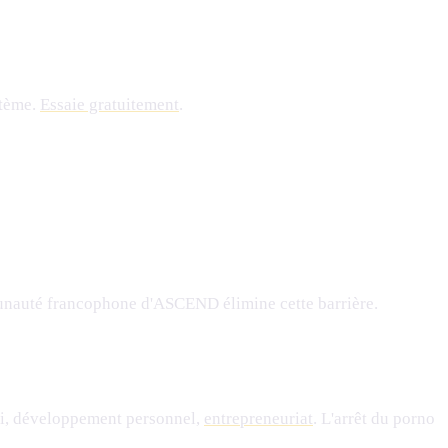
stème.
Essaie gratuitement
.
munauté francophone d'ASCEND élimine cette barrière.
soi, développement personnel,
entrepreneuriat
. L'arrêt du porno