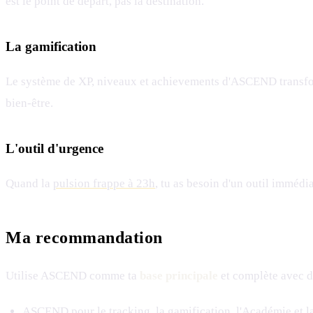
est le point de départ, pas la destination.
La gamification
Le système de XP, niveaux et achievements d'ASCEND transform
bien-être.
L'outil d'urgence
Quand la
pulsion frappe à 23h
, tu as besoin d'un outil immédi
Ma recommandation
Utilise ASCEND comme ta
base principale
et complète avec d'
ASCEND pour le tracking, la gamification, l'Académie et