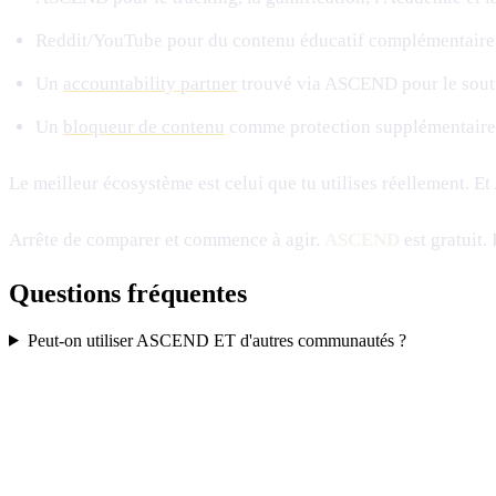
Reddit/YouTube pour du contenu éducatif complémentaire 
Un
accountability partner
trouvé via ASCEND pour le souti
Un
bloqueur de contenu
comme protection supplémentaire
Le meilleur écosystème est celui que tu utilises réellement. 
Arrête de comparer et commence à agir.
ASCEND
est gratuit.
Questions fréquentes
Peut-on utiliser ASCEND ET d'autres communautés ?