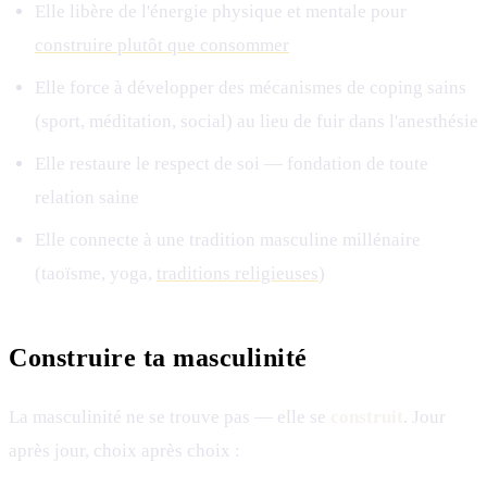
Elle libère de l'énergie physique et mentale pour
construire plutôt que consommer
Elle force à développer des mécanismes de coping sains
(sport, méditation, social) au lieu de fuir dans l'anesthésie
Elle restaure le respect de soi — fondation de toute
relation saine
Elle connecte à une tradition masculine millénaire
(taoïsme, yoga,
traditions religieuses
)
Construire ta masculinité
La masculinité ne se trouve pas — elle se
construit
. Jour
après jour, choix après choix :