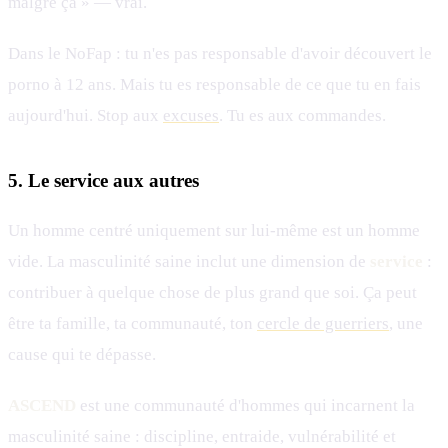
malgré ça » — vrai.
Dans le NoFap : tu n'es pas responsable d'avoir découvert le
porno à 12 ans. Mais tu es responsable de ce que tu en fais
aujourd'hui. Stop aux
excuses
. Tu es aux commandes.
5. Le service aux autres
Un homme centré uniquement sur lui-même est un homme
vide. La masculinité saine inclut une dimension de
service
:
contribuer à quelque chose de plus grand que soi. Ça peut
être ta famille, ta communauté, ton
cercle de guerriers
, une
cause qui te dépasse.
ASCEND
est une communauté d'hommes qui incarnent la
masculinité saine : discipline, entraide, vulnérabilité et