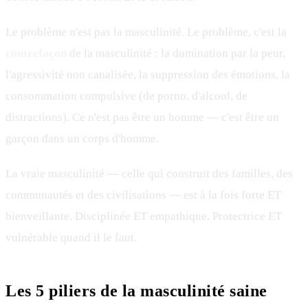
Le problème n'est pas la masculinité. Le problème, c'est la
contrefaçon
de la masculinité : la domination par la peur,
l'agressivité non canalisée, la suppression des émotions, la
consommation compulsive (de porno, d'alcool, de
distractions). Ce n'est pas être un homme — c'est être un
garçon dans un corps d'homme.
La vraie masculinité — celle qui construit des familles, des
communautés et des civilisations — est à la fois forte ET
bienveillante. Disciplinée ET empathique. Protectrice ET
vulnérable quand il le faut.
Les 5 piliers de la masculinité saine