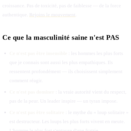
croissance. Pas de toxicité, pas de faiblesse — de la force
authentique.
Rejoins le mouvement
.
Ce que la masculinité saine n'est PAS
Ce n'est pas être insensible
: les hommes les plus forts
que je connais sont aussi les plus empathiques. Ils
ressentent profondément — ils choisissent simplement
comment réagir.
Ce n'est pas dominer
: la vraie autorité vient du respect,
pas de la peur. Un leader inspire — un tyran impose.
Ce n'est pas être solitaire
: le mythe du « loup solitaire »
est destructeur. Les loups les plus forts vivent en meute.
L'homme le plus fort s'entoure d'une
fratrie
.