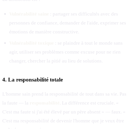
Vulnérabilité saine
: partager ses difficultés avec des
personnes de confiance, demander de l'aide, exprimer ses
émotions de manière constructive.
Vulnérabilité toxique
: se plaindre à tout le monde sans
agir, utiliser ses problèmes comme excuse pour ne rien
changer, chercher la pitié au lieu de solutions.
4. La responsabilité totale
L'homme sain prend la responsabilité de tout dans sa vie. Pas
la faute — la
responsabilité
. La différence est cruciale. «
C'est ma faute si j'ai été élevé par un père absent » — faux. «
C'est ma responsabilité de devenir l'homme que je veux être