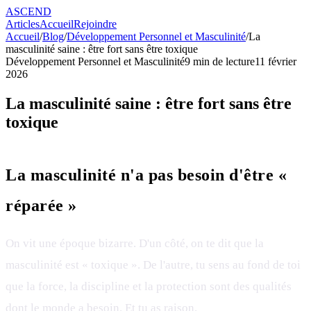
ASCEND
Articles
Accueil
Rejoindre
Accueil
/
Blog
/
Développement Personnel et Masculinité
/
La
masculinité saine : être fort sans être toxique
Développement Personnel et Masculinité
9
min de lecture
11 février
2026
La masculinité saine : être fort sans être
toxique
La masculinité n'a pas besoin d'être «
réparée »
On vit une époque bizarre. D'un côté, on te dit que la
masculinité est « toxique ». De l'autre, tu sens au fond de toi
que la force, la discipline et la protection sont des qualités
dont le monde a besoin. Et tu as raison.