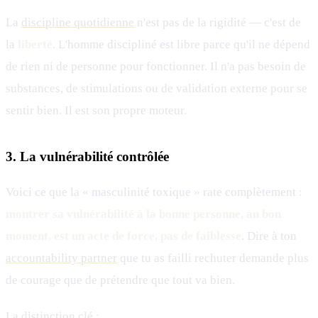
La
discipline quotidienne
n'est pas de la rigidité — c'est de
la
liberté
. L'homme discipliné est libre parce qu'il ne dépend
de rien ni de personne pour fonctionner. Il n'a pas besoin de
substances, de stimulations ou de validation externe pour se
sentir bien. Il est son propre moteur.
3. La vulnérabilité contrôlée
Voici ce que la « masculinité toxique » rate complètement :
montrer sa vulnérabilité à la bonne personne, au bon
moment, est un acte de force, pas de faiblesse
. Dire à ton
accountability partner
que tu as failli rechuter demande plus
de courage que de prétendre que tout va bien.
La distinction clé :