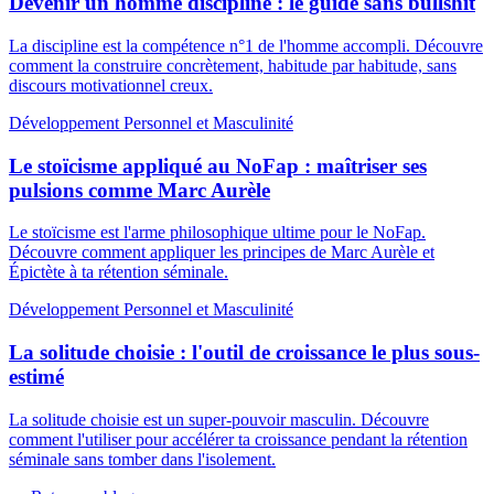
Devenir un homme discipliné : le guide sans bullshit
La discipline est la compétence n°1 de l'homme accompli. Découvre
comment la construire concrètement, habitude par habitude, sans
discours motivationnel creux.
Développement Personnel et Masculinité
Le stoïcisme appliqué au NoFap : maîtriser ses
pulsions comme Marc Aurèle
Le stoïcisme est l'arme philosophique ultime pour le NoFap.
Découvre comment appliquer les principes de Marc Aurèle et
Épictète à ta rétention séminale.
Développement Personnel et Masculinité
La solitude choisie : l'outil de croissance le plus sous-
estimé
La solitude choisie est un super-pouvoir masculin. Découvre
comment l'utiliser pour accélérer ta croissance pendant la rétention
séminale sans tomber dans l'isolement.