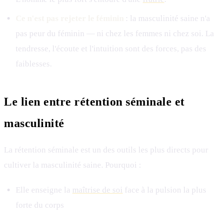
Ce n'est pas rejeter le féminin
: la masculinité saine n'a
pas peur du féminin — ni chez les femmes ni chez soi. La
tendresse, l'écoute et l'intuition sont des forces, pas des
faiblesses.
Le lien entre rétention séminale et
masculinité
La rétention séminale est un des outils les plus directs pour
cultiver la masculinité saine. Pourquoi :
Elle enseigne la
maîtrise de soi
face à la pulsion la plus
forte du corps