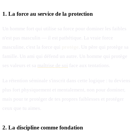
1. La force au service de la protection
Un homme fort qui utilise sa force pour dominer les faibles
n'est pas masculin — il est pathétique. La vraie force
masculine, c'est la force qui
protège
. Un père qui protège sa
famille. Un ami qui défend un autre. Un homme qui protège
ses valeurs et sa
maîtrise de soi
face aux tentations.
La rétention séminale s'inscrit dans cette logique : tu deviens
plus fort physiquement et mentalement, non pour dominer,
mais pour te protéger de tes propres faiblesses et protéger
ceux que tu aimes.
2. La discipline comme fondation