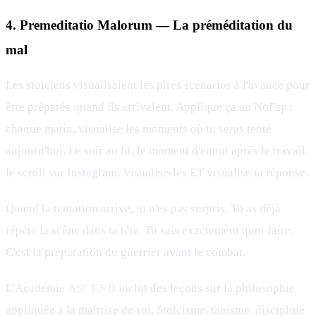
4. Premeditatio Malorum — La préméditation du
mal
Les stoïciens visualisaient les pires scénarios à l'avance pour
être préparés quand ils arrivaient. Applique ça au NoFap :
chaque matin, visualise les moments où tu seras tenté
aujourd'hui. Le soir au lit, le moment d'ennui après le travail,
le scroll sur Instagram. Visualise-les ET visualise ta réponse.
Quand la tentation arrive, tu n'es pas surpris. Tu as déjà
répété la scène dans ta tête. Tu sais exactement quoi faire.
C'est la préparation du guerrier avant le combat.
L'Académie
ASCEND
inclut des leçons sur la philosophie
appliquée à la maîtrise de soi. Stoïcisme, taoïsme, discipline