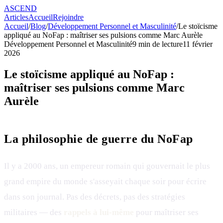
ASCEND
Articles
Accueil
Rejoindre
Accueil
/
Blog
/
Développement Personnel et Masculinité
/
Le stoïcisme
appliqué au NoFap : maîtriser ses pulsions comme Marc Aurèle
Développement Personnel et Masculinité
9
min de lecture
11 février
2026
Le stoïcisme appliqué au NoFap :
maîtriser ses pulsions comme Marc
Aurèle
La philosophie de guerre du NoFap
Il y a 2000 ans, un empereur romain qui gouvernait le plus
grand empire du monde s'asseyait chaque soir pour écrire
dans son journal. Pas des décrets, pas des stratégies
militaires — des
rappels à lui-même
pour maîtriser ses