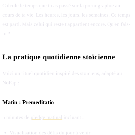
Calcule le temps que tu as passé sur la pornographie au
cours de ta vie. Les heures, les jours, les semaines. Ce temps
est parti. Mais celui qui reste t'appartient encore. Qu'en fais-
tu ?
La pratique quotidienne stoïcienne
Voici un rituel quotidien inspiré des stoïciens, adapté au
NoFap :
Matin : Premeditatio
5 minutes de
pledge matinal
incluant :
Visualisation des défis du jour à venir