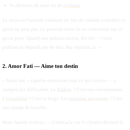
Ta décision de tenir ou de
rechuter
Le stress et l'anxiété viennent du fait de vouloir contrôler ce
qu'on ne peut pas. Le pouvoir vient de se concentrer sur ce
qu'on peut. Quand une pulsion arrive, dis-toi : « Cette
pulsion ne dépend pas de moi. Ma réaction, si. »
2. Amor Fati — Aime ton destin
« Amor fati » signifie embrasser tout ce qui t'arrive — y
compris les difficultés. La
flatline
? C'est ton entraînement.
L'
irritabilité
? C'est ta forge. Les
pulsions nocturnes
? C'est
ton champ de bataille.
Marc Aurèle écrivait : « L'obstacle sur le chemin devient le