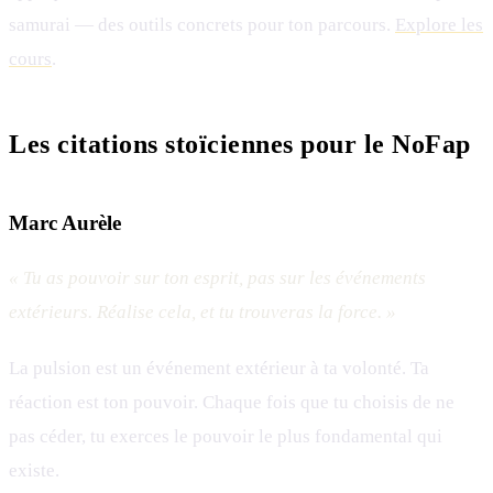
samurai — des outils concrets pour ton parcours.
Explore les
cours
.
Les citations stoïciennes pour le NoFap
Marc Aurèle
« Tu as pouvoir sur ton esprit, pas sur les événements
extérieurs. Réalise cela, et tu trouveras la force. »
La pulsion est un événement extérieur à ta volonté. Ta
réaction est ton pouvoir. Chaque fois que tu choisis de ne
pas céder, tu exerces le pouvoir le plus fondamental qui
existe.