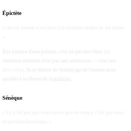
Épictète
« Aucun homme n'est libre s'il n'est pas maître de lui-même.
»
Être esclave d'une pulsion, c'est ne pas être libre. La
rétention séminale n'est pas une restriction — c'est une
libération
. Tu te libères de l'esclavage de l'instant pour
accéder à la liberté de la
maîtrise
.
Sénèque
« Ce n'est pas que nous ayons peu de temps, c'est que nous
en perdons beaucoup. »