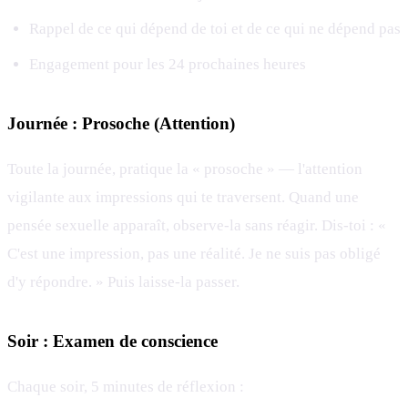
Rappel de ce qui dépend de toi et de ce qui ne dépend pas
Engagement pour les 24 prochaines heures
Journée : Prosoche (Attention)
Toute la journée, pratique la « prosoche » — l'attention
vigilante aux impressions qui te traversent. Quand une
pensée sexuelle apparaît, observe-la sans réagir. Dis-toi : «
C'est une impression, pas une réalité. Je ne suis pas obligé
d'y répondre. » Puis laisse-la passer.
Soir : Examen de conscience
Chaque soir, 5 minutes de réflexion :