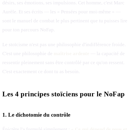
désirs, ses émotions, ses impulsions. Cet homme, c'est Marc
Aurèle. Et ses écrits — les « Pensées pour moi-même » —
sont le manuel de combat le plus pertinent que tu puisses lire
pour ton parcours NoFap.
Le stoïcisme n'est pas une philosophie d'indifférence froide.
C'est une philosophie de
maîtrise ardente
— la capacité de
ressentir pleinement sans être contrôlé par ce qu'on ressent.
C'est exactement ce dont tu as besoin.
Les 4 principes stoïciens pour le NoFap
1. Le dichotomie du contrôle
Épictète l'a formulé simplement :
« Ce qui dépend de nous et