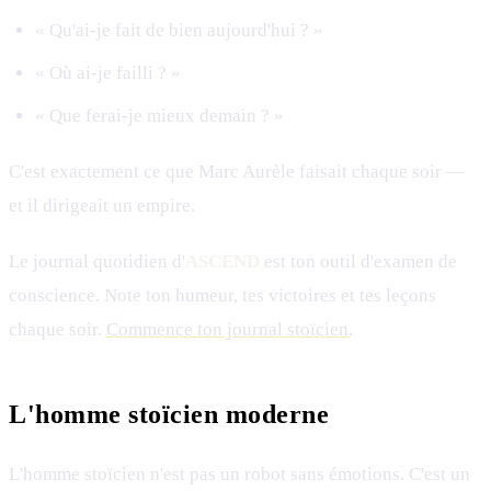
« Qu'ai-je fait de bien aujourd'hui ? »
« Où ai-je failli ? »
« Que ferai-je mieux demain ? »
C'est exactement ce que Marc Aurèle faisait chaque soir —
et il dirigeait un empire.
Le journal quotidien d'
ASCEND
est ton outil d'examen de
conscience. Note ton humeur, tes victoires et tes leçons
chaque soir.
Commence ton journal stoïcien
.
L'homme stoïcien moderne
L'homme stoïcien n'est pas un robot sans émotions. C'est un