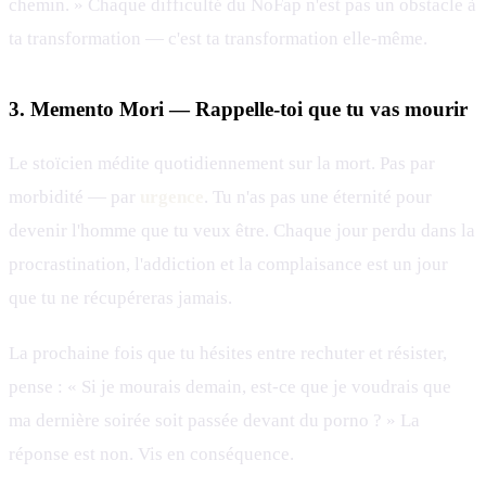
chemin. » Chaque difficulté du NoFap n'est pas un obstacle à
ta transformation — c'est ta transformation elle-même.
3. Memento Mori — Rappelle-toi que tu vas mourir
Le stoïcien médite quotidiennement sur la mort. Pas par
morbidité — par
urgence
. Tu n'as pas une éternité pour
devenir l'homme que tu veux être. Chaque jour perdu dans la
procrastination, l'addiction et la complaisance est un jour
que tu ne récupéreras jamais.
La prochaine fois que tu hésites entre rechuter et résister,
pense : « Si je mourais demain, est-ce que je voudrais que
ma dernière soirée soit passée devant du porno ? » La
réponse est non. Vis en conséquence.