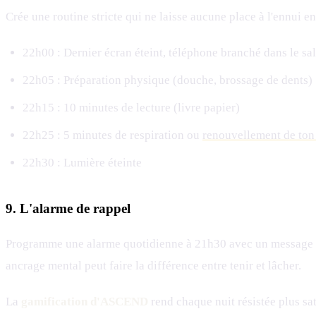
Crée une routine stricte qui ne laisse aucune place à l'ennui e
22h00 : Dernier écran éteint, téléphone branché dans le sa
22h05 : Préparation physique (douche, brossage de dents)
22h15 : 10 minutes de lecture (livre papier)
22h25 : 5 minutes de respiration ou
renouvellement de to
22h30 : Lumière éteinte
9. L'alarme de rappel
Programme une alarme quotidienne à 21h30 avec un message : « P
ancrage mental peut faire la différence entre tenir et lâcher.
La
gamification d'ASCEND
rend chaque nuit résistée plus sa