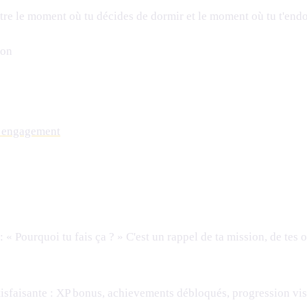
ntre le moment où tu décides de dormir et le moment où tu t'endo
lon
n engagement
ourquoi tu fais ça ? » C'est un rappel de ta mission, de tes obj
tisfaisante : XP bonus, achievements débloqués, progression vi