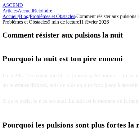
ASCEND
Articles
Accueil
Rejoindre
Accueil
/
Blog
/
Problèmes et Obstacles
/
Comment résister aux pulsions l
Problèmes et Obstacles
9
min de lecture
11 février 2026
Comment résister aux pulsions la nuit
Pourquoi la nuit est ton pire ennemi
Il est 23h. Tu es dans ton lit. La journée a été bonne — tu as te
un murmure d'abord, puis de plus en plus fort, jusqu'à devenir 
Si ça te parle, tu n'es pas seul. La nuit est le moment où la majo
Pourquoi les pulsions sont plus fortes la 