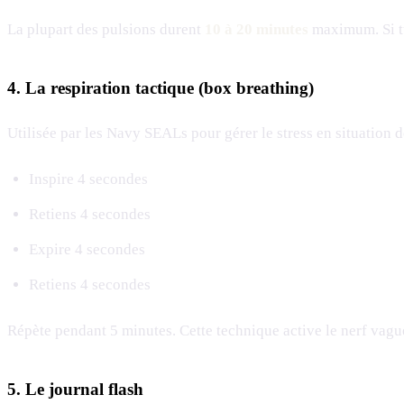
La plupart des pulsions durent
10 à 20 minutes
maximum. Si tu
4. La respiration tactique (box breathing)
Utilisée par les Navy SEALs pour gérer le stress en situation 
Inspire 4 secondes
Retiens 4 secondes
Expire 4 secondes
Retiens 4 secondes
Répète pendant 5 minutes. Cette technique active le nerf vagu
5. Le journal flash