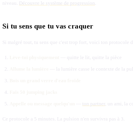
niveau.
Découvre le système de progression
.
Si tu sens que tu vas craquer
Si malgré tout, tu sens que c'est trop fort, voici ton protocole 
Lève-toi physiquement
— quitte le lit, quitte la pièce
Allume la lumière
— la lumière casse le contexte de la pu
Bois un grand verre d'eau froide
Fais 50 jumping jacks
Appelle ou message quelqu'un
—
ton partner
, un ami, l
Ce protocole a 5 minutes. La pulsion n'en survivra pas à 3.