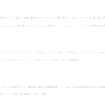
usage. Après une journée entière de décisions, de travail, de rés
eurs appellent ça l'« ego depletion ». Le soir, tu es littéraleme
urbation. Après des centaines de répétitions dans ce contexte pré
le comportement, même sans décision consciente.
 la mélatonine (l'hormone du sommeil) monte. Ce mélange hormonal
 se détendre avant de dormir.