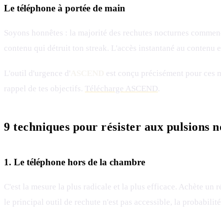
Le téléphone à portée de main
Soyons honnêtes : la majorité des rechutes nocturnes commence
contenu qui détruit ton streak. L'accès instantané au contenu e
L'outil d'urgence d'
ASCEND
est conçu précisément pour ces m
rappel de tes objectifs.
Télécharge ASCEND
.
9 techniques pour résister aux pulsions 
1. Le téléphone hors de la chambre
C'est la mesure la plus radicale et la plus efficace. Achète un 
le principal outil de rechute n'est pas accessible, la probabili