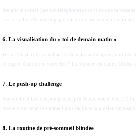
Prends un carnet (pas ton téléphone) et écris ce que tu ressens 
fier. » Le fait d'écrire engage ton cortex préfrontal et reprend
6. La visualisation du « toi de demain matin »
Ferme les yeux et visualise-toi demain matin après avoir résist
le regret. Quel toi tu veux être ? La réponse est claire. Utilis
7. Le push-up challenge
Sors du lit et fais des pompes jusqu'à l'épuisement. Oui, à 23h
manière qui rend le sommeil plus facile et la pulsion impossib
8. La routine de pré-sommeil blindée