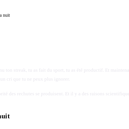
a nuit
nu ton streak, tu as fait du sport, tu as été productif. Et mainte
un cri que tu ne peux plus ignorer.
rité des rechutes se produisent. Et il y a des raisons scientifique
nuit