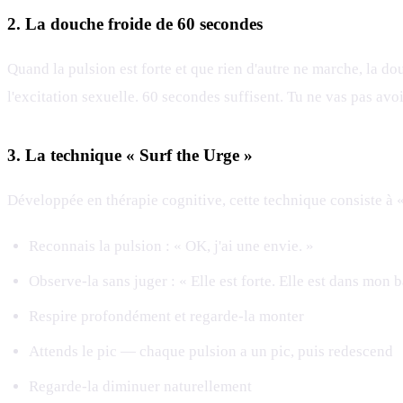
2. La douche froide de 60 secondes
Quand la pulsion est forte et que rien d'autre ne marche, la d
l'excitation sexuelle. 60 secondes suffisent. Tu ne vas pas avoi
3. La technique « Surf the Urge »
Développée en thérapie cognitive, cette technique consiste à 
Reconnais la pulsion : « OK, j'ai une envie. »
Observe-la sans juger : « Elle est forte. Elle est dans mon 
Respire profondément et regarde-la monter
Attends le pic — chaque pulsion a un pic, puis redescend
Regarde-la diminuer naturellement