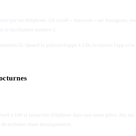
nt par un téléphone. Un scroll « innocent » sur Instagram, une 
st le facilitateur numéro 1.
oments-là. Quand la pulsion frappe à 23h, tu ouvres l'app et tu
nocturnes
réveil à 10€ et laisse ton téléphone dans une autre pièce. Pas sur
té de rechuter chute drastiquement.