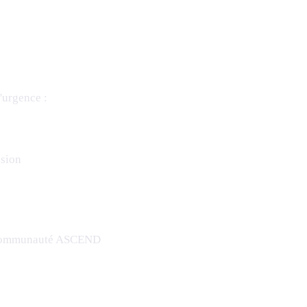
d'urgence :
lsion
a communauté ASCEND