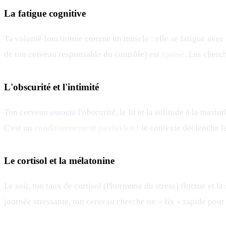
La fatigue cognitive
Ta volonté fonctionne comme un muscle : elle se fatigue avec l'
de ton cerveau responsable du contrôle) est
épuisé
. Les cherch
L'obscurité et l'intimité
Ton cerveau associe l'obscurité, le lit et la solitude à la mast
C'est un
conditionnement pavlovien
: le contexte déclenche 
Le cortisol et la mélatonine
Le soir, ton taux de cortisol (l'hormone du stress) fluctue et
journée stressante, ton cerveau cherche un « fix » rapide pour