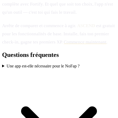
complète avec Fortify. Et quel que soit ton choix, l'app n'est
qu'un outil — c'est toi qui fais le travail.
Arrête de comparer et commence à agir.
ASCEND
est gratuit
pour les fonctionnalités de base. Installe, fais ton premier
check-in, gagne tes premiers XP.
Commence maintenant
.
Questions fréquentes
Une app est-elle nécessaire pour le NoFap ?