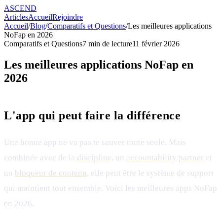
ASCEND
Articles
Accueil
Rejoindre
Accueil
/
Blog
/
Comparatifs et Questions
/
Les meilleures applications
NoFap en 2026
Comparatifs et Questions
7
min de lecture
11 février 2026
Les meilleures applications NoFap en
2026
L'app qui peut faire la différence
Une bonne app ne va pas te sauver toute seule. Mais
combinée avec de la
discipline
, un
accountability partner
et
un
bloqueur de contenu
, elle peut être le système de support
qui maintient tout ensemble. Voici les meilleures apps NoFap
en 2026.