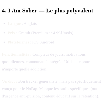
4. I Am Sober — Le plus polyvalent
Langue
: Anglais
Prix
: Gratuit (Premium : ~4.99$/mois)
Plateformes
: iOS, Android
Fonctionnalités :
Compteur de jours, motivations
quotidiennes, communauté intégrée. Utilisable pour
n'importe quelle addiction.
Verdict :
Bon tracker généraliste, mais pas spécifiquement
conçu pour le NoFap. Manque les outils spécifiques (outil
d'urgence anti-pulsion, contenu éducatif sur la rétention).