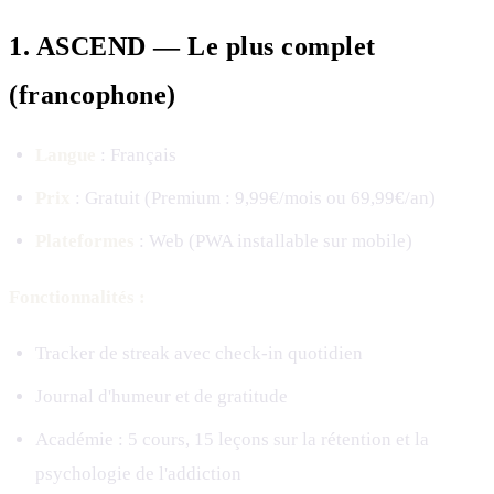
1. ASCEND — Le plus complet
(francophone)
Langue
: Français
Prix
: Gratuit (Premium : 9,99€/mois ou 69,99€/an)
Plateformes
: Web (PWA installable sur mobile)
Fonctionnalités :
Tracker de streak avec check-in quotidien
Journal d'humeur et de gratitude
Académie : 5 cours, 15 leçons sur la rétention et la
psychologie de l'addiction