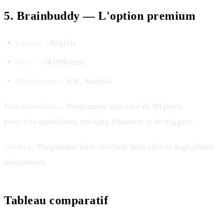
5. Brainbuddy — L'option premium
Langue
: Anglais
Prix
: ~14.99$/mois
Plateformes
: iOS, Android
Fonctionnalités :
Programme structuré de 90 jours,
exercices quotidiens, tracking d'humeur et de triggers.
Verdict :
Programme bien structuré mais cher et anglophone
uniquement.
Tableau comparatif