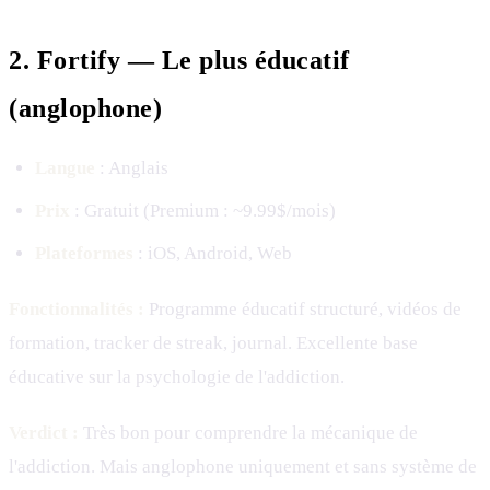
2. Fortify — Le plus éducatif
(anglophone)
Langue
: Anglais
Prix
: Gratuit (Premium : ~9.99$/mois)
Plateformes
: iOS, Android, Web
Fonctionnalités :
Programme éducatif structuré, vidéos de
formation, tracker de streak, journal. Excellente base
éducative sur la psychologie de l'addiction.
Verdict :
Très bon pour comprendre la mécanique de
l'addiction. Mais anglophone uniquement et sans système de