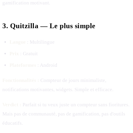
gamification motivant.
3. Quitzilla — Le plus simple
Langue
: Multilingue
Prix
: Gratuit
Plateformes
: Android
Fonctionnalités :
Compteur de jours minimaliste,
notifications motivantes, widgets. Simple et efficace.
Verdict :
Parfait si tu veux juste un compteur sans fioritures.
Mais pas de communauté, pas de gamification, pas d'outils
éducatifs.