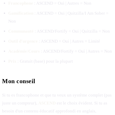
Francophone
: ASCEND = Oui | Autres = Non
Gamification
: ASCEND = Oui | Quitzilla/I Am Sober =
Non
Communauté
: ASCEND/Fortify = Oui | Quitzilla = Non
Outil d'urgence
: ASCEND = Oui | Autres = Limité
Académie/Cours
: ASCEND/Fortify = Oui | Autres = Non
Prix
: Gratuit (base) pour la plupart
Mon conseil
Si tu es francophone et que tu veux un système complet (pas
juste un compteur),
ASCEND
est le choix évident. Si tu as
besoin d'un contenu éducatif approfondi en anglais,