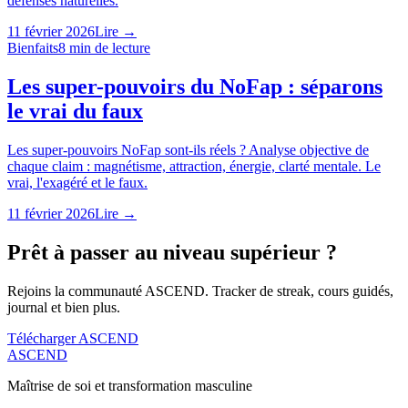
défenses naturelles.
11 février 2026
Lire →
Bienfaits
8
min de lecture
Les super-pouvoirs du NoFap : séparons
le vrai du faux
Les super-pouvoirs NoFap sont-ils réels ? Analyse objective de
chaque claim : magnétisme, attraction, énergie, clarté mentale. Le
vrai, l'exagéré et le faux.
11 février 2026
Lire →
Prêt à passer au niveau supérieur ?
Rejoins la communauté ASCEND. Tracker de streak, cours guidés,
journal et bien plus.
Télécharger ASCEND
ASCEND
Maîtrise de soi et transformation masculine