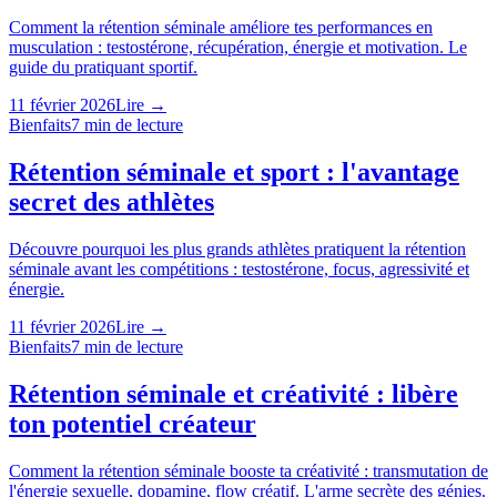
Comment la rétention séminale améliore tes performances en
musculation : testostérone, récupération, énergie et motivation. Le
guide du pratiquant sportif.
11 février 2026
Lire →
Bienfaits
7
min de lecture
Rétention séminale et sport : l'avantage
secret des athlètes
Découvre pourquoi les plus grands athlètes pratiquent la rétention
séminale avant les compétitions : testostérone, focus, agressivité et
énergie.
11 février 2026
Lire →
Bienfaits
7
min de lecture
Rétention séminale et créativité : libère
ton potentiel créateur
Comment la rétention séminale booste ta créativité : transmutation de
l'énergie sexuelle, dopamine, flow créatif. L'arme secrète des génies.