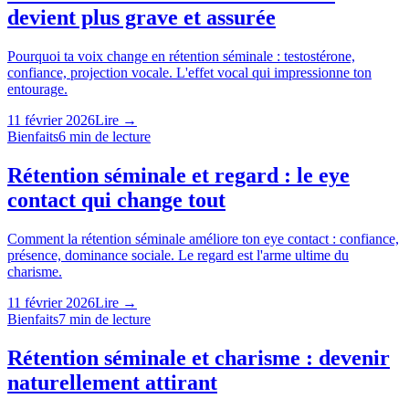
devient plus grave et assurée
Pourquoi ta voix change en rétention séminale : testostérone,
confiance, projection vocale. L'effet vocal qui impressionne ton
entourage.
11 février 2026
Lire →
Bienfaits
6
min de lecture
Rétention séminale et regard : le eye
contact qui change tout
Comment la rétention séminale améliore ton eye contact : confiance,
présence, dominance sociale. Le regard est l'arme ultime du
charisme.
11 février 2026
Lire →
Bienfaits
7
min de lecture
Rétention séminale et charisme : devenir
naturellement attirant