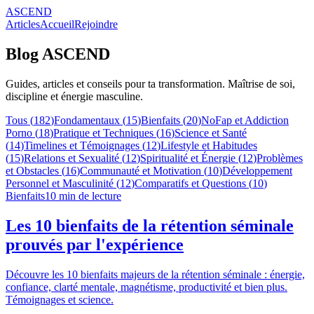
ASCEND
Articles
Accueil
Rejoindre
Blog ASCEND
Guides, articles et conseils pour ta transformation. Maîtrise de soi,
discipline et énergie masculine.
Tous (
182
)
Fondamentaux
(
15
)
Bienfaits
(
20
)
NoFap et Addiction
Porno
(
18
)
Pratique et Techniques
(
16
)
Science et Santé
(
14
)
Timelines et Témoignages
(
12
)
Lifestyle et Habitudes
(
15
)
Relations et Sexualité
(
12
)
Spiritualité et Énergie
(
12
)
Problèmes
et Obstacles
(
16
)
Communauté et Motivation
(
10
)
Développement
Personnel et Masculinité
(
12
)
Comparatifs et Questions
(
10
)
Bienfaits
10
min de lecture
Les 10 bienfaits de la rétention séminale
prouvés par l'expérience
Découvre les 10 bienfaits majeurs de la rétention séminale : énergie,
confiance, clarté mentale, magnétisme, productivité et bien plus.
Témoignages et science.