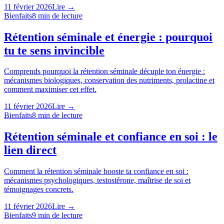
11 février 2026
Lire →
Bienfaits
8
min de lecture
Rétention séminale et énergie : pourquoi
tu te sens invincible
Comprends pourquoi la rétention séminale décuple ton énergie :
mécanismes biologiques, conservation des nutriments, prolactine et
comment maximiser cet effet.
11 février 2026
Lire →
Bienfaits
8
min de lecture
Rétention séminale et confiance en soi : le
lien direct
Comment la rétention séminale booste ta confiance en soi :
mécanismes psychologiques, testostérone, maîtrise de soi et
témoignages concrets.
11 février 2026
Lire →
Bienfaits
9
min de lecture