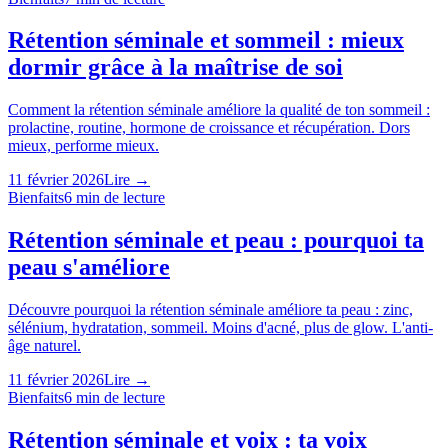
Rétention séminale et sommeil : mieux
dormir grâce à la maîtrise de soi
Comment la rétention séminale améliore la qualité de ton sommeil :
prolactine, routine, hormone de croissance et récupération. Dors
mieux, performe mieux.
11 février 2026
Lire →
Bienfaits
6
min de lecture
Rétention séminale et peau : pourquoi ta
peau s'améliore
Découvre pourquoi la rétention séminale améliore ta peau : zinc,
sélénium, hydratation, sommeil. Moins d'acné, plus de glow. L'anti-
âge naturel.
11 février 2026
Lire →
Bienfaits
6
min de lecture
Rétention séminale et voix : ta voix