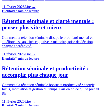
11 février 2026
Lire →
Bienfaits
7
min de lecture
Rétention séminale et clarté mentale :
penser plus vite et mieux
Comment la rétention séminale dissipe le brouillard mental et
améliore tes capacités cognitives : mémoire, prise de décision,
analyse et créativité.
11 février 2026
Lire →
Bienfaits
7
min de lecture
Rétention séminale et productivité :
accomplir plus chaque jour
Comment la rétention séminale booste ta productivité : énergie,
focus, motivation et gestion du temps. Fais en 4h ce qui te prenait
8h.
11 février 2026
Lire →
Bienfaits
7
min de lecture