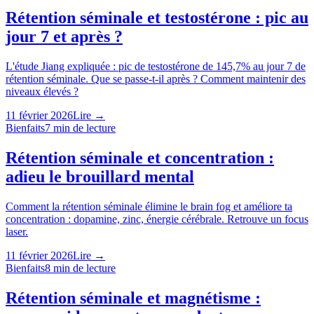
Rétention séminale et testostérone : pic au
jour 7 et après ?
L'étude Jiang expliquée : pic de testostérone de 145,7% au jour 7 de
rétention séminale. Que se passe-t-il après ? Comment maintenir des
niveaux élevés ?
11 février 2026
Lire →
Bienfaits
7
min de lecture
Rétention séminale et concentration :
adieu le brouillard mental
Comment la rétention séminale élimine le brain fog et améliore ta
concentration : dopamine, zinc, énergie cérébrale. Retrouve un focus
laser.
11 février 2026
Lire →
Bienfaits
8
min de lecture
Rétention séminale et magnétisme :