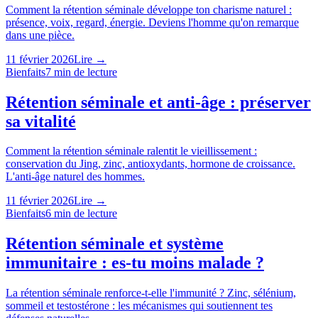
Comment la rétention séminale développe ton charisme naturel :
présence, voix, regard, énergie. Deviens l'homme qu'on remarque
dans une pièce.
11 février 2026
Lire →
Bienfaits
7
min de lecture
Rétention séminale et anti-âge : préserver
sa vitalité
Comment la rétention séminale ralentit le vieillissement :
conservation du Jing, zinc, antioxydants, hormone de croissance.
L'anti-âge naturel des hommes.
11 février 2026
Lire →
Bienfaits
6
min de lecture
Rétention séminale et système
immunitaire : es-tu moins malade ?
La rétention séminale renforce-t-elle l'immunité ? Zinc, sélénium,
sommeil et testostérone : les mécanismes qui soutiennent tes