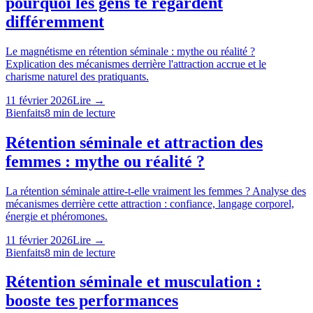
pourquoi les gens te regardent
différemment
Le magnétisme en rétention séminale : mythe ou réalité ?
Explication des mécanismes derrière l'attraction accrue et le
charisme naturel des pratiquants.
11 février 2026
Lire →
Bienfaits
8
min de lecture
Rétention séminale et attraction des
femmes : mythe ou réalité ?
La rétention séminale attire-t-elle vraiment les femmes ? Analyse des
mécanismes derrière cette attraction : confiance, langage corporel,
énergie et phéromones.
11 février 2026
Lire →
Bienfaits
8
min de lecture
Rétention séminale et musculation :
booste tes performances