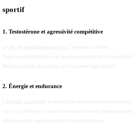
sportif
1. Testostérone et agressivité compétitive
Le
pic de testostérone au jour 7
apporte un boost
d'agressivité contrôlée, de motivation et de drive compétitif.
Dans les sports de combat, c'est un avantage décisif.
2. Énergie et endurance
L'
énergie conservée
se traduit par une meilleure endurance.
Le corps n'est pas en mode reconstruction de sperme et peut
allouer toutes ses ressources à la performance.