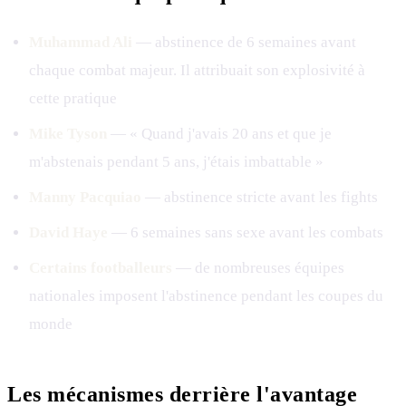
Muhammad Ali
— abstinence de 6 semaines avant
chaque combat majeur. Il attribuait son explosivité à
cette pratique
Mike Tyson
— « Quand j'avais 20 ans et que je
m'abstenais pendant 5 ans, j'étais imbattable »
Manny Pacquiao
— abstinence stricte avant les fights
David Haye
— 6 semaines sans sexe avant les combats
Certains footballeurs
— de nombreuses équipes
nationales imposent l'abstinence pendant les coupes du
monde
Les mécanismes derrière l'avantage