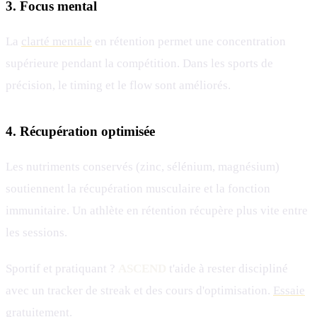
3. Focus mental
La
clarté mentale
en rétention permet une concentration
supérieure pendant la compétition. Dans les sports de
précision, le timing et le flow sont améliorés.
4. Récupération optimisée
Les nutriments conservés (zinc, sélénium, magnésium)
soutiennent la récupération musculaire et la fonction
immunitaire. Un athlète en rétention récupère plus vite entre
les sessions.
Sportif et pratiquant ?
ASCEND
t'aide à rester discipliné
avec un tracker de streak et des cours d'optimisation.
Essaie
gratuitement
.