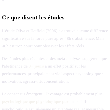
Ce que disent les études
L'étude Oliva et Hatfield (2006) n'a trouvé aucune différence
significative sur la force pure après 48h d'abstinence. Mais
48h est trop court pour observer les effets réels.
Des études plus récentes et des méta-analyses suggèrent que
l'abstinence de
3+ jours
a un effet positif sur les
performances, principalement via l'aspect psychologique :
motivation, agressivité, concentration.
Le consensus émergent : l'avantage est probablement plus
psychologique que physiologique pur
, mais l'effet
psychologique est lui-même un avantage réel et mesurable