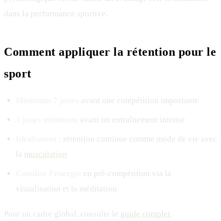
dans la performance sportive.
Comment appliquer la rétention pour le
sport
Minimum 7 jours
avant une compétition importante
3 jours minimum
avant un entraînement intense
Idéalement
: rétention continue comme mode de vie avec
la
musculation
Canalise l'énergie
en pré-compétition via la
visualisation et la méditation
Pour un cadre global, consulte le
guide complet
.