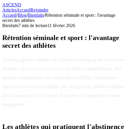
ASCEND
Articles
Accueil
Rejoindre
Accueil
/
Blog
/
Bienfaits
/
Rétention séminale et sport : l'avantage
secret des athlètes
Bienfaits
7
min de lecture
11 février 2026
Rétention séminale et sport : l'avantage
secret des athlètes
Les plus grands athlètes de l'histoire partagent un secret peu
discuté : la
rétention séminale
avant les compétitions. Des
boxeurs légendaires aux footballeurs d'élite, l'abstinence
éjaculatoire est un avantage que les sportifs utilisent depuis
des décennies. Voici ce que la science et l'expérience nous
enseignent.
Les athlètes qui pratiquent l'abstinence