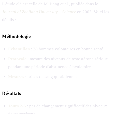
L'étude clé est celle de M. Jiang et al., publiée dans le
Journal of Zhejiang University – Science
en 2003. Voici les
détails :
Méthodologie
Échantillon
: 28 hommes volontaires en bonne santé
Protocole
: mesure des niveaux de testostérone sérique
pendant une période d'abstinence éjaculatoire
Mesures
: prises de sang quotidiennes
Résultats
Jours 2-5
: pas de changement significatif des niveaux
de testostérone