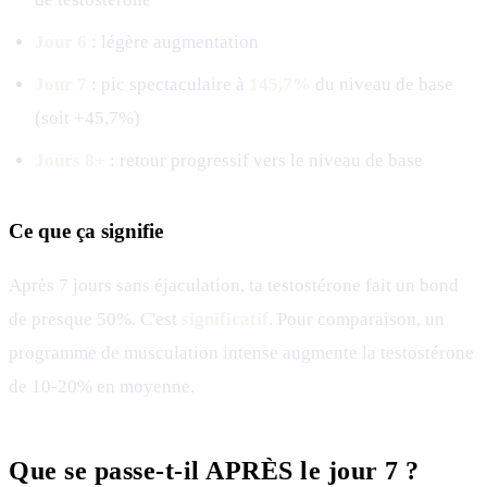
Jour 6
: légère augmentation
Jour 7
: pic spectaculaire à
145,7%
du niveau de base
(soit +45,7%)
Jours 8+
: retour progressif vers le niveau de base
Ce que ça signifie
Après 7 jours sans éjaculation, ta testostérone fait un bond
de presque 50%. C'est
significatif
. Pour comparaison, un
programme de musculation intense augmente la testostérone
de 10-20% en moyenne.
Que se passe-t-il APRÈS le jour 7 ?