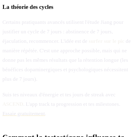
La théorie des cycles
Certains pratiquants avancés utilisent l'étude Jiang pour
justifier un cycle de 7 jours : abstinence de 7 jours,
éjaculation, recommencer. L'idée est de
surfer sur le pic
de
manière répétée. C'est une approche possible, mais qui ne
donne pas les mêmes résultats que la rétention longue (les
bénéfices dopaminergiques et psychologiques nécessitent
plus de 7 jours).
Suis tes niveaux d'énergie et tes jours de streak avec
ASCEND
. L'app track ta progression et tes milestones.
Essaie gratuitement
.