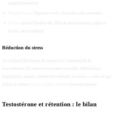
supplémentation
Magnésium
: légumes verts, chocolat noir, amandes
Évite
: alcool (baisse de 25% de testostérone), soja en
excès, sucre raffiné
Réduction du stress
Le cortisol (hormone du stress) est l'ennemi de la
testostérone. Ils sont inversement corrélés. Méditation,
respiration, nature, limiter les réseaux sociaux — tout ce qui
réduit le stress
booste indirectement
la testostérone.
Testostérone et rétention : le bilan