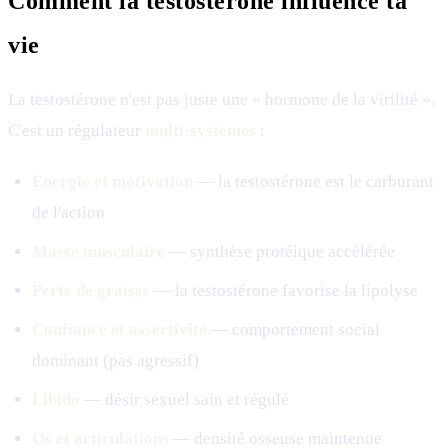
Comment la testostérone influence ta
vie
La testostérone n'est pas juste une « hormone de la virilité ».
C'est un régulateur
multi-systèmes
:
Énergie et motivation
— la testostérone est le carburant
de l'action
Masse musculaire
— synthèse protéique accélérée
Perte de graisse
— la testostérone favorise la lipolyse
Confiance et assertivité
— comportement social
dominant (pas agressif)
Libido
— désir sexuel sain et régulé
Os et articulations
— densité osseuse maintenue