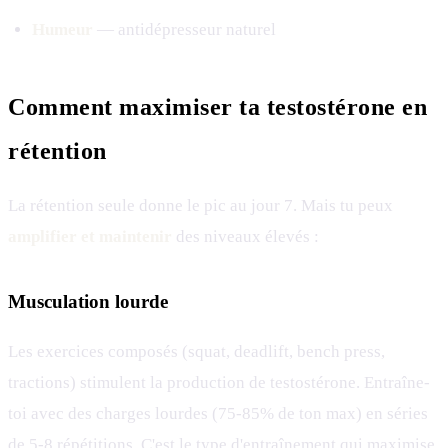
Humeur
— antidépresseur naturel
Comment maximiser ta testostérone en
rétention
La rétention seule donne le pic au jour 7. Mais tu peux
amplifier et maintenir
des niveaux élevés :
Musculation lourde
Les exercices composés (squat, deadlift, bench press,
tractions) stimulent la production de testostérone. Entraîne-
toi avec des charges lourdes (75-85% de ton max) en séries
de 5-8 répétitions. C'est le type d'entraînement qui maximise