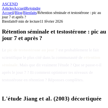
ASCEND
Articles
Accueil
Rejoindre
Accueil
/
Blog
/
Bienfaits
/
Rétention séminale et testostérone : pic au
jour 7 et après ?
Bienfaits
9
min de lecture
11 février 2026
Rétention séminale et testostérone : pic au
jour 7 et après ?
Le
pic de testostérone au jour 7
est probablement le fait
scientifique le plus cité dans la communauté de
rétention
séminale
. Mais que dit vraiment l'étude ? Que se passe-t-il
après le jour 7 ? Et comment optimiser tes niveaux de
testostérone en rétention ? Réponses complètes.
L'étude Jiang et al. (2003) décortiquée