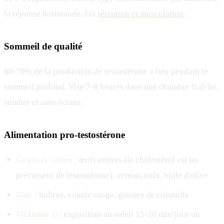
la réponse hormonale. Lis
rétention et musculation
.
Sommeil de qualité
60-70% de la production de testostérone a lieu pendant le
sommeil profond. Vise 7-8 heures dans une chambre fraîche,
sombre et sans écrans.
Alimentation pro-testostérone
Graisses saines
: œufs entiers (le cholestérol est un
précurseur de testostérone), avocat, noix, huile d'olive
Zinc
: huîtres, viande rouge, graines de citrouille
Vitamine D
: exposition au soleil 15-20 min/jour ou