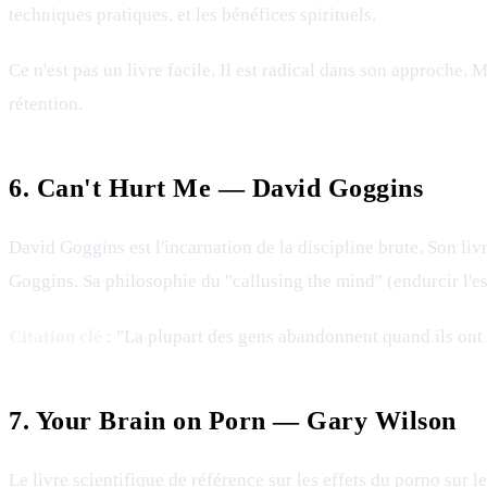
techniques pratiques, et les bénéfices spirituels.
Ce n'est pas un livre facile. Il est radical dans son approche.
rétention.
6. Can't Hurt Me — David Goggins
David Goggins est l'incarnation de la discipline brute. Son liv
Goggins. Sa philosophie du "callusing the mind" (endurcir l'esp
Citation clé
: "La plupart des gens abandonnent quand ils ont at
7. Your Brain on Porn — Gary Wilson
Le livre scientifique de référence sur les effets du porno su