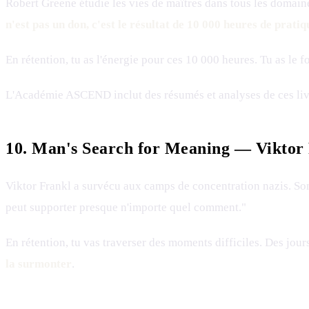
Robert Greene étudie les vies de maîtres dans tous les domain
n'est pas un don, c'est le résultat de 10 000 heures de pratiq
En rétention, tu as l'énergie pour ces 10 000 heures. Tu as le f
L'Académie ASCEND inclut des résumés et analyses de ces livr
10. Man's Search for Meaning — Viktor
Viktor Frankl a survécu aux camps de concentration nazis. So
peut supporter presque n'importe quel comment."
En rétention, tu vas traverser des moments difficiles. Des jour
la surmonter
.