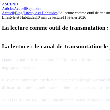
ASCEND
Articles
Accueil
Rejoindre
Accueil
/
Blog
/
Lifestyle et Habitudes
/
La lecture comme outil de transmut
Lifestyle et Habitudes
10
min de lecture
11 février 2026
La lecture comme outil de transmutation : l
La lecture : le canal de transmutation le 
Quand on parle de transmuter l'énergie sexuelle, on pense im
négligé :
la lecture
.
Lire, c'est nourrir ton esprit avec les pensées des plus grand
d'absorption intellectuelle est décuplée — ton cerveau est litt
Voici les 10 livres qui ont le plus impacté mon parcours de 