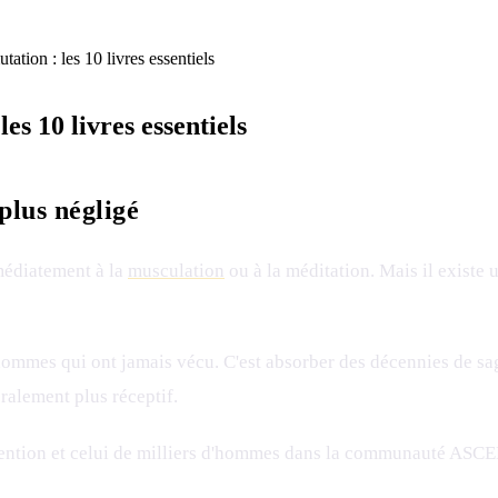
ation : les 10 livres essentiels
es 10 livres essentiels
plus négligé
médiatement à la
musculation
ou à la méditation. Mais il existe 
s hommes qui ont jamais vécu. C'est absorber des décennies de sa
éralement plus réceptif.
rétention et celui de milliers d'hommes dans la communauté ASC