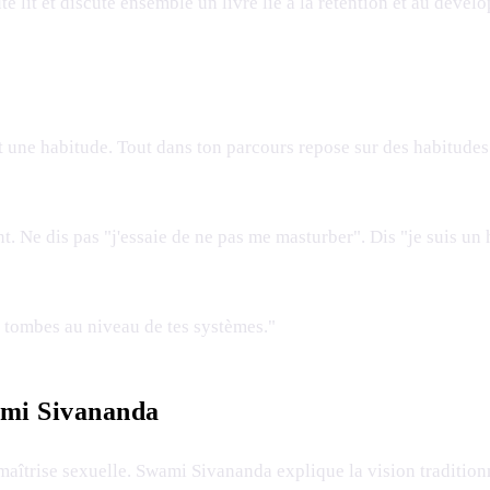
it et discute ensemble un livre lié à la rétention et au déve
t une habitude. Tout dans ton parcours repose sur des habitudes.
nt. Ne dis pas "j'essaie de ne pas me masturber". Dis "je suis 
Tu tombes au niveau de tes systèmes."
ami Sivananda
aîtrise sexuelle. Swami Sivananda explique la vision traditionn