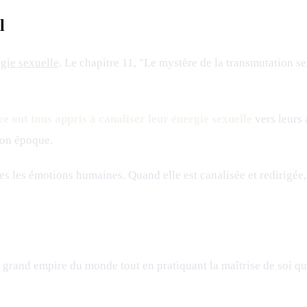
l
rgie sexuelle
. Le chapitre 11, "Le mystère de la transmutation se
re ont tous appris à canaliser leur énergie sexuelle
vers leurs 
 son époque.
tes les émotions humaines. Quand elle est canalisée et redirigée
 grand empire du monde tout en pratiquant la maîtrise de soi qu