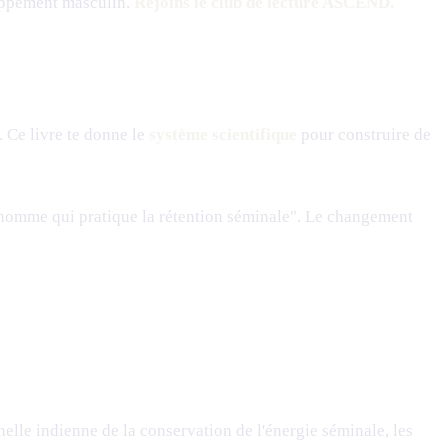
loppement masculin.
Rejoins le club de lecture ASCEND.
 Ce livre te donne le
système scientifique
pour construire de
un homme qui pratique la rétention séminale". Le changement
elle indienne de la conservation de l'énergie séminale, les