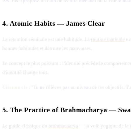
ASCEND propose un club de lecture mensuel où la communauté l
4. Atomic Habits — James Clear
La rétention séminale est une habitude. La
routine matinale
es
bonnes habitudes et détruire les mauvaises.
Le concept le plus puissant : l'identité précède le comporteme
d'identité change tout.
Citation clé
: "Tu ne t'élèves pas au niveau de tes objectifs. 
5. The Practice of Brahmacharya — Sw
Le guide classique du
brahmacharya
— la voie yogique de la m