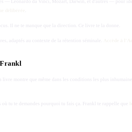
es — Leonardo da Vinci, Mozart, Darwin, et d'autres — pour iden
ue délibérée
.
ocus. Il ne te manque que la direction. Ce livre te la donne.
es, adaptés au contexte de la rétention séminale.
Accède à l'A
 Frankl
n livre montre que même dans les conditions les plus inhumaine
s où tu te demandes pourquoi tu fais ça. Frankl te rappelle que
l