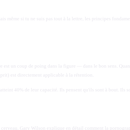
 Mais même si tu ne suis pas tout à la lettre, les principes fon
re est un coup de poing dans la figure — dans le bon sens. Quand
rit) est directement applicable à la rétention.
teint 40% de leur capacité. Ils pensent qu'ils sont à bout. Ils 
r le cerveau. Gary Wilson explique en détail comment la pornogr