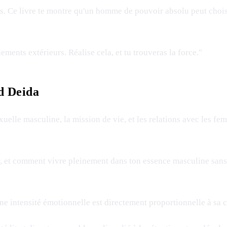
s. Ce livre te montre qu'un homme de pouvoir absolu peut choisi
ements extérieurs. Réalise cela, et tu trouveras la force."
d Deida
xuelle masculine, la mission de vie, et les relations avec les fe
sir, et comment vivre pleinement dans ton essence masculine sa
ne intensité émotionnelle est directement proportionnelle à sa c