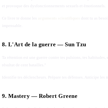
et provoque des dysfonctionnements sexuels et émotionnels.
Ce livre te donne les
arguments scientifiques
dont tu as besoi
impensable.
8. L'Art de la guerre — Sun Tzu
Ta rétention est une guerre contre tes pulsions, tes habitudes, 
résultat de cent batailles."
Identifie tes déclencheurs. Prépare tes défenses. Anticipe les 
9. Mastery — Robert Greene