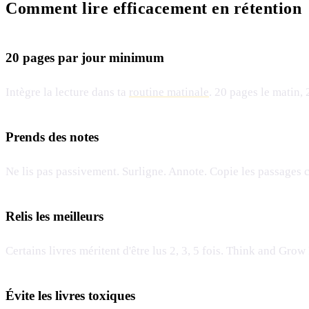
Comment lire efficacement en rétention
20 pages par jour minimum
Intègre la lecture dans ta
routine matinale
. 20 pages le matin, 
Prends des notes
Ne lis pas passivement. Surligne. Annote. Copie les passages 
Relis les meilleurs
Certains livres méritent d'être lus 2, 3, 5 fois. Think and Gro
Évite les livres toxiques