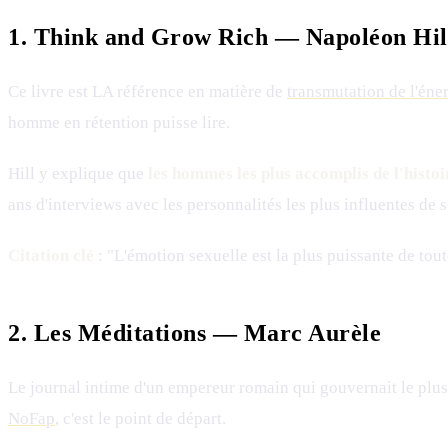
1. Think and Grow Rich — Napoléon Hil
Ce livre est LA référence en matière de
transmutation de l'éne
homme en rétention puisse lire.
Hill y explique que
les hommes les plus accomplis de l'histoi
ans d'interviews avec les personnalités les plus influentes de
Citation clé
: "L'émotion sexuelle est la plus puissante de tou
2. Les Méditations — Marc Aurèle
Le journal intime d'un empereur romain qui gouvernait le plus
NoFap
, c'est le point de départ.