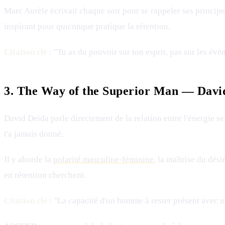
Marc Aurèle écrivait chaque soir pour se rappeler ses principe
inspirant pour quiconque pratique la rétention.
Citation clé
: "Tu as du pouvoir sur ton esprit, pas sur les évén
3. The Way of the Superior Man — Davi
David Deida parle directement de la relation entre l'énergie se
t'a jamais donné.
Il y aborde la
polarité masculine-féminine
, la maîtrise du dé
en rétention cherchent.
Citation clé
: "La capacité d'un homme à rester présent avec u