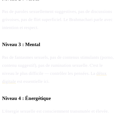
Pas de paroles sexuellement suggestives, pas de discussions
grivoises, pas de flirt superficiel. Le Brahmachari parle avec
intention et respect.
Niveau 3 : Mental
Pas de fantasmes sexuels, pas de contenus stimulants (porno,
contenu suggestif), pas de rumination sexuelle. C'est le
niveau le plus difficile — contrôler les pensées. La
détox
digitale
est essentielle ici.
Niveau 4 : Énergétique
L'énergie sexuelle est consciemment transmutée et élevée.