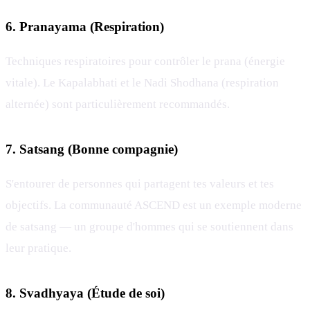
6. Pranayama (Respiration)
Techniques respiratoires pour contrôler le prana (énergie
vitale). Le Kapalabhati et le Nadi Shodhana (respiration
alternée) sont particulièrement recommandés.
7. Satsang (Bonne compagnie)
S'entourer de personnes qui partagent tes valeurs et tes
objectifs. La communauté ASCEND est un exemple moderne
de satsang — un groupe d'hommes qui se soutiennent dans
leur pratique.
8. Svadhyaya (Étude de soi)