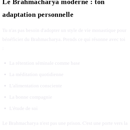
Le Brahmacharya moderne : ton
adaptation personnelle
Tu n'as pas besoin d'adopter un style de vie monastique pour
bénéficier du Brahmacharya. Prends ce qui résonne avec toi
:
La rétention séminale comme base
La méditation quotidienne
L'alimentation consciente
La bonne compagnie
L'étude de soi
Le Brahmacharya n'est pas une prison. C'est une porte vers la