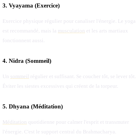
3. Vyayama (Exercice)
Exercice physique régulier pour canaliser l'énergie. Le yoga
est recommandé, mais la
musculation
et les arts martiaux
fonctionnent aussi.
4. Nidra (Sommeil)
Un
sommeil
régulier et suffisant. Se coucher tôt, se lever tôt.
Éviter les siestes excessives qui créent de la torpeur.
5. Dhyana (Méditation)
Méditation
quotidienne pour calmer l'esprit et transmuter
l'énergie. C'est le support central du Brahmacharya.