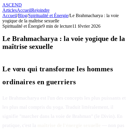
ASCEND
Articles
Accueil
Rejoindre
Accueil
/
Blog
/
Spiritualité et Énergie
/
Le Brahmacharya : la voie
yogique de la maîtrise sexuelle
Spiritualité et Énergie
9
min de lecture
11 février 2026
Le Brahmacharya : la voie yogique de la
maîtrise sexuelle
Le vœu qui transforme les hommes
ordinaires en guerriers
Le Brahmacharya est l'un des concepts les plus puissants et
les plus mal compris du yoga. Traduit littéralement, il
signifie "marcher dans la voie de Brahman" (le Divin). En
pratique, c'est la
maîtrise de l'énergie sexuelle
— non pas