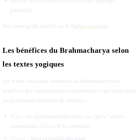
Intimité non-sexuelle enrichie (câlins, massage,
présence)
Voir notre guide détaillé sur le
NoFap en couple
.
Les bénéfices du Brahmacharya selon
les textes yogiques
Les textes classiques attribuent au Brahmacharya des
bénéfices qui correspondent exactement à ce que rapportent
les pratiquants modernes de rétention :
Tejas
: un rayonnement physique, un "glow" visible
(comparable à l'aura de la rétention)
Veerya
: force et vitalité physique