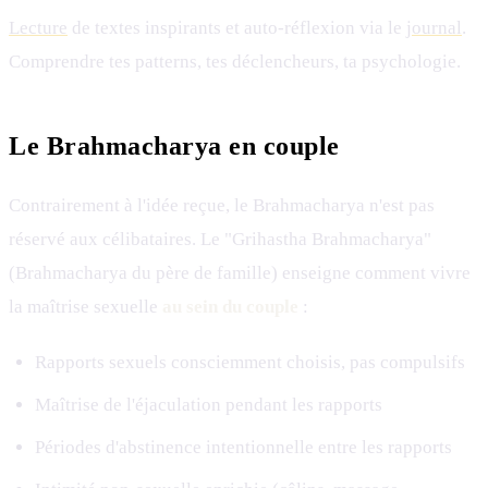
Lecture
de textes inspirants et auto-réflexion via le
journal
.
Comprendre tes patterns, tes déclencheurs, ta psychologie.
Le Brahmacharya en couple
Contrairement à l'idée reçue, le Brahmacharya n'est pas
réservé aux célibataires. Le "Grihastha Brahmacharya"
(Brahmacharya du père de famille) enseigne comment vivre
la maîtrise sexuelle
au sein du couple
:
Rapports sexuels consciemment choisis, pas compulsifs
Maîtrise de l'éjaculation pendant les rapports
Périodes d'abstinence intentionnelle entre les rapports