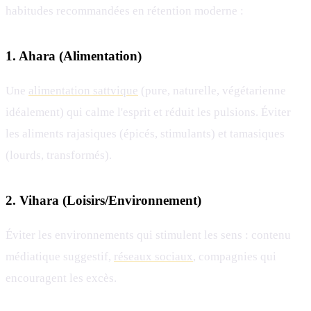
habitudes recommandées en rétention moderne :
1. Ahara (Alimentation)
Une
alimentation sattvique
(pure, naturelle, végétarienne
idéalement) qui calme l'esprit et réduit les pulsions. Éviter
les aliments rajasiques (épicés, stimulants) et tamasiques
(lourds, transformés).
2. Vihara (Loisirs/Environnement)
Éviter les environnements qui stimulent les sens : contenu
médiatique suggestif,
réseaux sociaux
, compagnies qui
encouragent les excès.