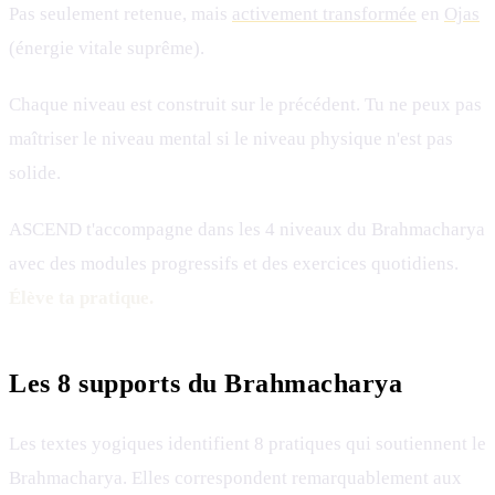
Pas seulement retenue, mais
activement transformée
en
Ojas
(énergie vitale suprême).
Chaque niveau est construit sur le précédent. Tu ne peux pas
maîtriser le niveau mental si le niveau physique n'est pas
solide.
ASCEND t'accompagne dans les 4 niveaux du Brahmacharya
avec des modules progressifs et des exercices quotidiens.
Élève ta pratique.
Les 8 supports du Brahmacharya
Les textes yogiques identifient 8 pratiques qui soutiennent le
Brahmacharya. Elles correspondent remarquablement aux