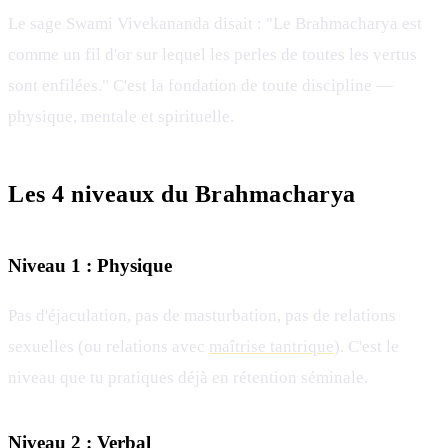
Le sage Swami Vivekananda disait : "Le Brahmacharya est
comme un fil d'or sur lequel les perles de toutes les vertus
sont enfilées." C'est la fondation de toute discipline —
physique, mentale et spirituelle.
Les 4 niveaux du Brahmacharya
Niveau 1 : Physique
Pas d'éjaculation, pas de masturbation, pas de relations
sexuelles (ou relations avec
maîtrise tantrique
). C'est le
niveau que tu pratiques déjà en rétention séminale.
Niveau 2 : Verbal