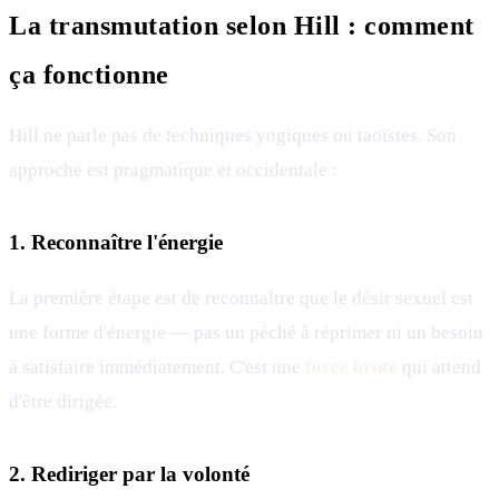
La transmutation selon Hill : comment
ça fonctionne
Hill ne parle pas de techniques yogiques ou taoïstes. Son
approche est pragmatique et occidentale :
1. Reconnaître l'énergie
La première étape est de reconnaître que le désir sexuel est
une forme d'énergie — pas un péché à réprimer ni un besoin
à satisfaire immédiatement. C'est une
force brute
qui attend
d'être dirigée.
2. Rediriger par la volonté