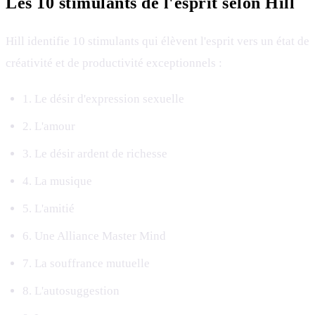
Les 10 stimulants de l'esprit selon Hill
Hill identifie 10 stimulants qui élèvent l'esprit vers un état de
créativité et de productivité exceptionnels :
1. Le désir d'expression sexuelle
2. L'amour
3. Le désir ardent de richesse
4. La musique
5. L'amitié
6. Une Alliance Master Mind
7. La souffrance mutuelle
8. L'autosuggestion