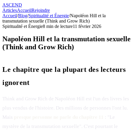
ASCEND
Articles
Accueil
Rejoindre
Accueil
/
Blog
/
Spiritualité et Énergie
/
Napoléon Hill et la
transmutation sexuelle (Think and Grow Rich)
Spiritualité et Énergie
8
min de lecture
11 février 2026
Napoléon Hill et la transmutation sexuelle
(Think and Grow Rich)
Le chapitre que la plupart des lecteurs
ignorent
Think and Grow Rich de Napoléon Hill est l'un des livres les
plus vendus de l'histoire. Des millions de personnes l'ont lu.
Mais
presque personne ne parle du chapitre 11
: "Le
mystère de la transmutation sexuelle". C'est pourtant le