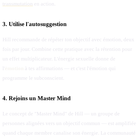
transmutation
en action.
3. Utilise l'autosuggestion
Hill recommande de répéter ton objectif avec émotion, deux
fois par jour. Combine cette pratique avec la rétention pour
un effet multiplicateur. L'énergie sexuelle donne de
l'
émotion
à tes affirmations — et c'est l'émotion qui
programme le subconscient.
4. Rejoins un Master Mind
Le concept de "Master Mind" de Hill — un groupe de
personnes alignées vers un objectif commun — est amplifiée
quand chaque membre canalise son énergie. La communauté