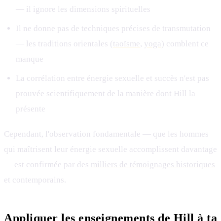
— il ignore les dimensions spirituelles
Il ne donne pas de techniques précises de transmutation
— les traditions orientales (
taoïsme
,
yoga
) comblent ce
manque
La corrélation entre énergie sexuelle et succès n'est pas
prouvée scientifiquement de la manière dont Hill la
présente
Cependant, l'observation fondamentale — que les hommes
qui maîtrisent leur énergie sexuelle accomplissent davantage
— est confirmée par des
milliers de témoignages historiques
et contemporains.
Appliquer les enseignements de Hill à ta