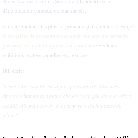
et des dizaines d'autres. Son objectif : identifier le
dénominateur commun de leur succès.
L'un des facteurs les plus surprenants qu'il a identifié est que
la majorité de ces hommes avaient une énergie sexuelle
puissante et avaient appris à la canaliser
vers leurs
ambitions professionnelles et créatives.
Hill écrit :
"L'émotion sexuelle est la plus puissante de toutes les
émotions humaines. Quand elle est redirigée dans un effort
créatif, elle peut élever un homme vers les hauteurs du
génie."