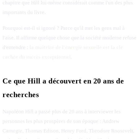
chapitre que Hill lui-même considérait comme l'un des plus
importants du livre.
Pourquoi est-il si ignoré ? Parce qu'il met les gens mal à
l'aise. Il affirme quelque chose que la société moderne refuse
d'entendre :
la maîtrise de l'énergie sexuelle est la clé
cachée du succès exceptionnel
.
Ce que Hill a découvert en 20 ans de
recherches
Napoléon Hill a passé plus de 20 ans à interviewer les
personnes les plus prospères de son époque : Andrew
Carnegie, Thomas Edison, Henry Ford, Theodore Roosevelt,