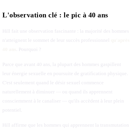
L'observation clé : le pic à 40 ans
Hill fait une observation fascinante : la majorité des hommes
n'atteignent le sommet de leur succès professionnel
qu'après
40 ans
. Pourquoi ?
Parce que avant 40 ans, la plupart des hommes gaspillent
leur énergie sexuelle en poursuite de gratification physique.
C'est seulement quand le désir sexuel commence
naturellement à diminuer — ou quand ils apprennent
consciemment à le canaliser — qu'ils accèdent à leur plein
potentiel.
Hill affirme que les hommes qui apprennent la transmutation