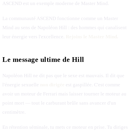
ASCEND est un exemple moderne de Master Mind.
La communauté ASCEND fonctionne comme un Master
Mind au sens de Napoléon Hill : des hommes qui canalisent
leur énergie vers l'excellence.
Rejoins le Master Mind.
Le message ultime de Hill
Napoléon Hill ne dit pas que le sexe est mauvais. Il dit que
l'énergie sexuelle
non dirigée
est gaspillée. C'est comme
avoir un moteur de Ferrari mais laisser tourner le moteur au
point mort — tout le carburant brûle sans avancer d'un
centimètre.
En rétention séminale, tu mets ce moteur en prise. Tu diriges