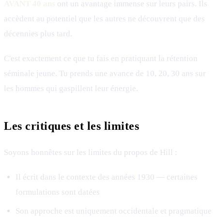
AVANT 40 ans
ont un avantage immense sur leurs pairs. Ils
accèdent au potentiel que les autres ne découvrent que des
décennies plus tard.
C'est exactement ce que tu fais en pratiquant la rétention
séminale jeune. Tu prends une avance de 10, 20, 30 ans sur
les hommes qui gaspillent leur énergie.
Les critiques et les limites
Soyons honnêtes sur les limites du propos de Hill :
Il écrit dans le contexte des années 1930 — certaines
formulations sont datées
Son approche est uniquement occidentale et pragmatique