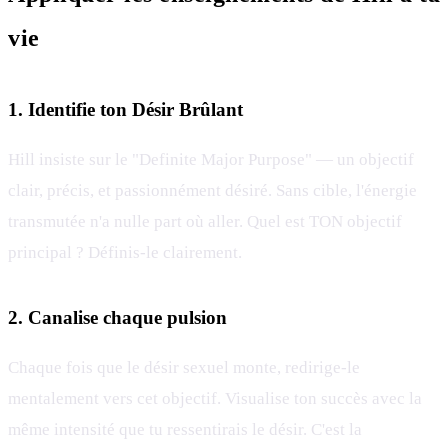
vie
1. Identifie ton Désir Brûlant
Hill insiste sur le "Definite Major Purpose" — un objectif
clair, précis, et passionnément désiré. Sans cible, l'énergie
transmutée n'a nulle part où aller. Quel est TON objectif
principal ? Définis-le clairement.
2. Canalise chaque pulsion
Chaque fois que le désir sexuel monte, redirige-le
mentalement vers cet objectif. Visualise ton succès avec la
même intensité que tu ressentirais le désir. C'est la