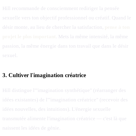
Hill recommande de consciemment rediriger la pensée
sexuelle vers ton objectif professionnel ou créatif. Quand le
désir monte, au lieu de chercher la satisfaction,
pense à ton
projet le plus important
. Mets la même intensité, la même
passion, la même énergie dans ton travail que dans le désir
sexuel.
3. Cultiver l'imagination créatrice
Hill distingue l'"imagination synthétique" (réarranger des
idées existantes) de l'"imagination créatrice" (recevoir des
idées nouvelles, des intuitions). L'énergie sexuelle
transmutée alimente l'imagination créatrice — c'est là que
naissent les idées de génie.