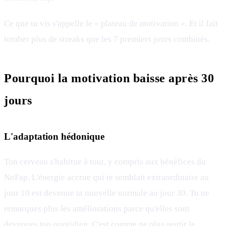
Ce que tu vis s'appelle le « plateau de motivation ». Et il fait
tomber plus de streaks que les 7 premiers jours combinés.
Pourquoi la motivation baisse après 30
jours
L'adaptation hédonique
Ton cerveau s'habitue à tout, y compris aux bénéfices du
NoFap. L'énergie accrue qui te semblait extraordinaire au
jour 10 est devenue ta nouvelle normale au jour 30. Tu ne
remarques plus les améliorations parce qu'elles sont
devenues ton quotidien. C'est comme ne plus sentir le