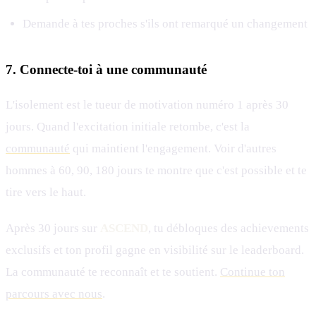
Demande à tes proches s'ils ont remarqué un changement
7. Connecte-toi à une communauté
L'isolement est le tueur de motivation numéro 1 après 30
jours. Quand l'excitation initiale retombe, c'est la
communauté
qui maintient l'engagement. Voir d'autres
hommes à 60, 90, 180 jours te montre que c'est possible et te
tire vers le haut.
Après 30 jours sur
ASCEND
, tu débloques des achievements
exclusifs et ton profil gagne en visibilité sur le leaderboard.
La communauté te reconnaît et te soutient.
Continue ton
parcours avec nous
.