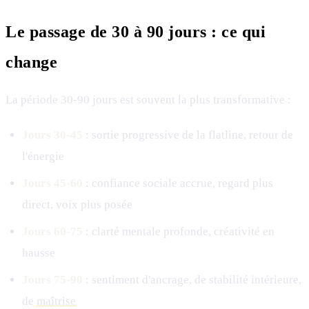
Le passage de 30 à 90 jours : ce qui
change
La période 30-90 jours est souvent la plus transformative :
Jours 30-45
: sortie progressive de la flatline, retour de
l'énergie
Jours 45-60
: confiance sociale accrue, regard plus
direct, voix plus posée
Jours 60-75
: clarté mentale profonde, créativité en
hausse
Jours 75-90
: sentiment d'ancrage, de stabilité intérieure,
de
maîtrise