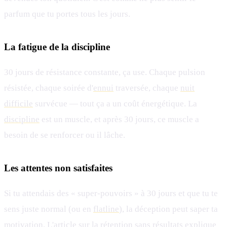
parfum que tu portes tous les jours.
La fatigue de la discipline
30 jours de résistance constante, ça use. Chaque pulsion
résistée, chaque soirée d'
ennui
traversée, chaque
nuit
difficile
survécue — tout ça a un coût énergétique. La
discipline
est un muscle, et après 30 jours, ce muscle a
besoin de se renforcer ou il lâche.
Les attentes non satisfaites
Si tu attendais des « super-pouvoirs » à 30 jours et que tu te
sens juste normal (ou en
flatline
), la déception peut saper ta
motivation. L'article sur la
rétention sans résultats
explique