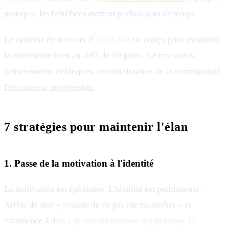
pourquoi les bénéfices mettent parfois plus de temps.
Le système de niveaux d'
ASCEND
est conçu pour maintenir
la motivation bien au-delà de 30 jours. XP croissants,
achievements débloqués, reconnaissance de la communauté.
Découvre ta progression
.
7 stratégies pour maintenir l'élan
1. Passe de la motivation à l'identité
La motivation est éphémère. L'identité est permanente.
Arrête de dire « j'essaie de ne pas me masturber » et
commence à dire
« je suis un homme qui pratique la