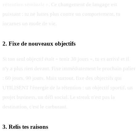
rétention séminale »
. Ce changement de langage est
puissant : tu ne luttes plus contre un comportement, tu
incarnes un mode de vie.
2. Fixe de nouveaux objectifs
Si ton seul objectif était « tenir 30 jours », tu es arrivé et il
n'y a plus rien devant. Fixe immédiatement le prochain palier
: 60 jours, 90 jours. Mais surtout, fixe des objectifs qui
UTILISENT l'énergie de la rétention : un objectif sportif, un
projet business, un défi social. Le streak n'est pas la
destination, c'est le carburant.
3. Relis tes raisons