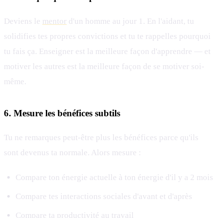
Deviens le
mentor
d'un homme au jour 1. En l'aidant, tu
solidifies tes propres convictions et tu te rappelles pourquoi
tu fais ça. Enseigner est la meilleure façon d'apprendre — et
motiver les autres est la meilleure façon de se motiver soi-
même.
6. Mesure les bénéfices subtils
Tu ne remarques peut-être plus les bénéfices parce qu'ils
sont devenus ta normale. Alors mesure :
Compare ton énergie actuelle à ton énergie d'il y a 2 mois
Compare tes interactions sociales d'avant et d'après
Compare ta productivité au travail