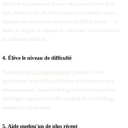
Quand tu as commencé, tu avais des raisons fortes de le
faire. Retrouve-les. Relis ton journal des premiers jours.
Rappelle-toi comment tu te sentais AVANT le streak — la
honte, la fatigue, le manque de confiance. Ce contraste est
un carburant puissant.
4. Élève le niveau de difficulté
Ajoute des
défis complémentaires
: douche froide
quotidienne, levée à 5h, méditation de 20 minutes, zéro
réseaux sociaux. Quand le NoFap seul ne suffit plus à te
challenger, augmente la difficulté globale. Le challenge
maintient l'engagement.
5. Aide quelqu'un de plus récent