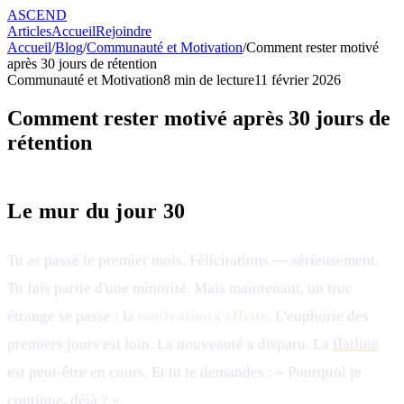
ASCEND
Articles
Accueil
Rejoindre
Accueil
/
Blog
/
Communauté et Motivation
/
Comment rester motivé
après 30 jours de rétention
Communauté et Motivation
8
min de lecture
11 février 2026
Comment rester motivé après 30 jours de
rétention
Le mur du jour 30
Tu as passé le premier mois. Félicitations — sérieusement.
Tu fais partie d'une minorité. Mais maintenant, un truc
étrange se passe : la
motivation s'effrite
. L'euphorie des
premiers jours est loin. La nouveauté a disparu. La
flatline
est peut-être en cours. Et tu te demandes : « Pourquoi je
continue, déjà ? »