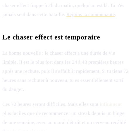
chaser effect frappe à 2h du matin, quelqu'un est là. Tu n'es
jamais seul dans cette bataille.
Rejoins la communauté
.
Le chaser effect est temporaire
La bonne nouvelle : le chaser effect a une durée de vie
limitée. Il est le plus fort dans les 24 à 48 premières heures
après une rechute, puis il s'affaiblit rapidement. Si tu tiens 72
heures sans rechuter à nouveau, tu es essentiellement sorti
du danger.
Ces 72 heures seront difficiles. Mais elles sont
infiniment
plus faciles que de recommencer un streak depuis un binge
de une semaine, avec un moral détruit et un cerveau recâblé