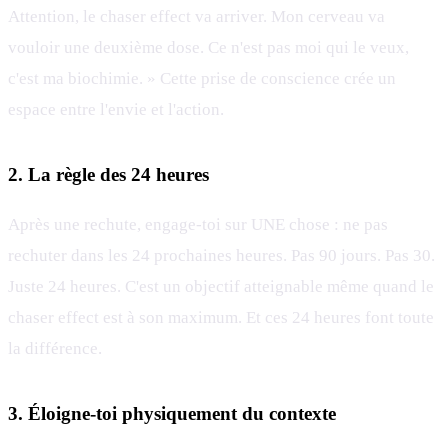
Attention, le chaser effect va arriver. Mon cerveau va
vouloir une deuxième dose. Ce n'est pas moi qui le veux,
c'est ma biochimie. » Cette prise de conscience crée un
espace entre l'envie et l'action.
2. La règle des 24 heures
Après une rechute, engage-toi sur UNE chose : ne pas
rechuter dans les 24 prochaines heures. Pas 90 jours. Pas 30.
Juste 24 heures. C'est un objectif atteignable même quand le
chaser effect est à son maximum. Et ces 24 heures font toute
la différence.
3. Éloigne-toi physiquement du contexte