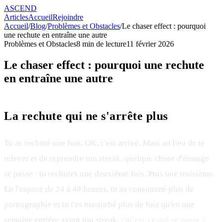
ASCEND
Articles
Accueil
Rejoindre
Accueil
/
Blog
/
Problèmes et Obstacles
/
Le chaser effect : pourquoi
une rechute en entraîne une autre
Problèmes et Obstacles
8
min de lecture
11 février 2026
Le chaser effect : pourquoi une rechute
en entraîne une autre
La rechute qui ne s'arrête plus
Tu as rechuté une fois. OK, c'est arrivé. Mais au lieu de te
relever et de reprendre ton streak, quelque chose d'étrange
se passe : tu rechutes une deuxième fois. Puis une troisième.
En l'espace de 24 à 48 heures, tu as consommé plus de
pornographie et tu t'es masturbé plus de fois qu'en une
semaine entière avant ton streak.
Qu'est-ce qui se passe ?