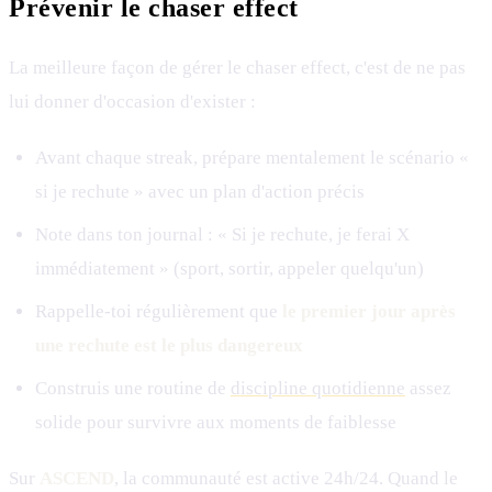
Prévenir le chaser effect
La meilleure façon de gérer le chaser effect, c'est de ne pas
lui donner d'occasion d'exister :
Avant chaque streak, prépare mentalement le scénario «
si je rechute » avec un plan d'action précis
Note dans ton journal : « Si je rechute, je ferai X
immédiatement » (sport, sortir, appeler quelqu'un)
Rappelle-toi régulièrement que
le premier jour après
une rechute est le plus dangereux
Construis une routine de
discipline quotidienne
assez
solide pour survivre aux moments de faiblesse
Sur
ASCEND
, la communauté est active 24h/24. Quand le