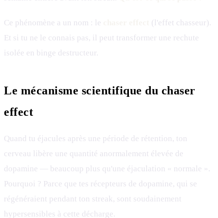
Ce phénomène a un nom : le
chaser effect
(l'effet chasseur).
Et si tu ne le connais pas, il peut transformer une rechute
isolée en binge destructeur.
Le mécanisme scientifique du chaser
effect
Quand tu éjacules après une période de rétention, ton
cerveau libère une quantité anormalement élevée de
dopamine — beaucoup plus qu'une éjaculation « normale ».
Pourquoi ? Parce que tes récepteurs de dopamine, qui se
régénéraient pendant ton streak, sont soudainement
hypersensibles à cette décharge.