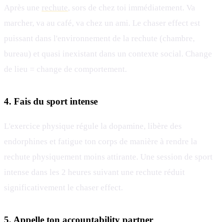
Après une
rechute
, sors de chez toi immédiatement. Va
marcher, va au café, va chez un ami. Le chaser effect est
puissant dans l'environnement de la rechute (chambre,
bureau) et quasi inexistant dans un contexte social. Change
de lieu = change de comportement.
4. Fais du sport intense
L'exercice physique régule la dopamine, libère des
endorphines et fatigue ton corps de manière à rendre la
rechute physiquement moins attirante. Une session de sport
intense dans les 2 heures suivant une rechute réduit
significativement le chaser effect.
5. Appelle ton accountability partner