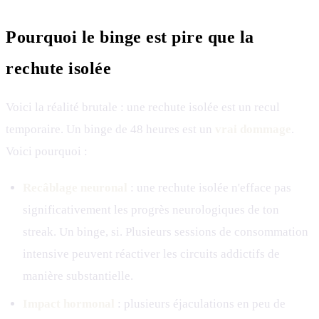
Pourquoi le binge est pire que la
rechute isolée
Voici la réalité brutale : une rechute isolée est un recul
temporaire. Un binge de 48 heures est un
vrai dommage
.
Voici pourquoi :
Recâblage neuronal
: une rechute isolée n'efface pas
significativement les progrès neurologiques de ton
streak. Un binge, si. Plusieurs sessions de consommation
intensive peuvent réactiver les circuits addictifs de
manière substantielle.
Impact hormonal
: plusieurs éjaculations en peu de