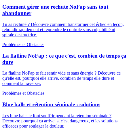
Comment gérer une rechute NoFap sans tout
abandonner
Tu as rechuté ? Découvre comment transformer cet échec en leçon,
rebondir rapidement et reprendre le contrôle sans culpabilité ni
spirale destructrice.
Problèmes et Obstacles
La flatline NoFap : ce que c'est, combien de temps ça
dure
La flatline NoFap te fait sentir vide et sans énergie ? Découvre ce
qu'elle est, pourquoi elle arrive, combien de temps elle dure et
comment la traverser.
Problèmes et Obstacles
Blue balls et rétention séminale : solutions
Les blue balls te font souffrir pendant la rétention séminale ?
Découvre pourquoi ça arrive, si c'est dangereux, et les solutions
efficaces pour soulager la douleur.