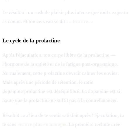
Le résultat : un rush de plaisir plus intense que tout ce que tu
as connu. Et ton cerveau se dit :
« Encore. »
Le cycle de la prolactine
Après l'éjaculation, ton corps libère de la prolactine —
l'hormone de la satiété et de la fatigue post-orgasmique.
Normalement, cette prolactine devrait calmer les envies.
Mais après une période de rétention, le ratio
dopamine/prolactine est déséquilibré. La dopamine est si
haute que la prolactine ne suffit pas à la contrebalancer.
Résultat : au lieu de te sentir satisfait après l'éjaculation, tu
te sens
encore plus en manque
. La première rechute crée