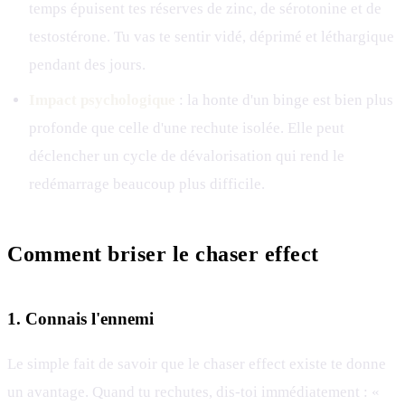
temps épuisent tes réserves de zinc, de sérotonine et de
testostérone. Tu vas te sentir vidé, déprimé et léthargique
pendant des jours.
Impact psychologique
: la honte d'un binge est bien plus
profonde que celle d'une rechute isolée. Elle peut
déclencher un cycle de dévalorisation qui rend le
redémarrage beaucoup plus difficile.
Comment briser le chaser effect
1. Connais l'ennemi
Le simple fait de savoir que le chaser effect existe te donne
un avantage. Quand tu rechutes, dis-toi immédiatement : «