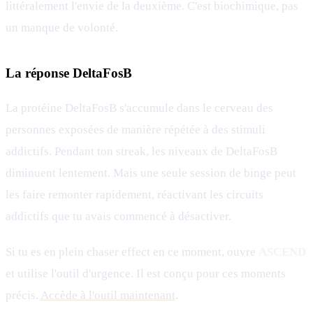
littéralement l'envie de la deuxième. C'est biochimique, pas
un manque de volonté.
La réponse DeltaFosB
La protéine DeltaFosB s'accumule dans le cerveau des
personnes exposées de manière répétée à des stimuli
addictifs. Pendant ton streak, les niveaux de DeltaFosB
diminuent lentement. Mais une seule session de binge peut
les faire remonter rapidement, réactivant les circuits
addictifs que tu avais commencé à désactiver.
Si tu es en plein chaser effect en ce moment, ouvre
ASCEND
et utilise l'outil d'urgence. Il est conçu pour ces moments
précis.
Accède à l'outil maintenant
.