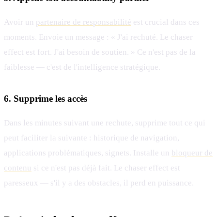
Avoir un
partenaire de responsabilité
est crucial dans ces
moments. Envoie un message : « J'ai rechuté. Le chaser
effect est fort. J'ai besoin de soutien. » Ce n'est pas de la
faiblesse — c'est de l'intelligence stratégique.
6. Supprime les accès
Dans les minutes suivant une rechute, supprime tout ce qui
peut faciliter la suivante : historique de navigation,
applications problématiques, signets. Installe un
bloqueur de
contenu
si ce n'est pas déjà fait. Le chaser effect est
paresseux — s'il y a des obstacles, il perd en puissance.