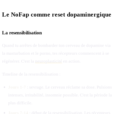
Le NoFap comme reset dopaminergique
La resensibilisation
Quand tu arrêtes de bombarder ton cerveau de dopamine via
la masturbation et le porno, tes récepteurs commencent à se
régénérer. C'est la
neuroplasticité
en action.
Timeline de la resensibilisation :
Jours 1-7
: sevrage. Le cerveau réclame sa dose. Pulsions
intenses, irritabilité, insomnie possible. C'est la période la
plus difficile.
Jours 7-14
: début de la resensibilisation. Les récepteurs