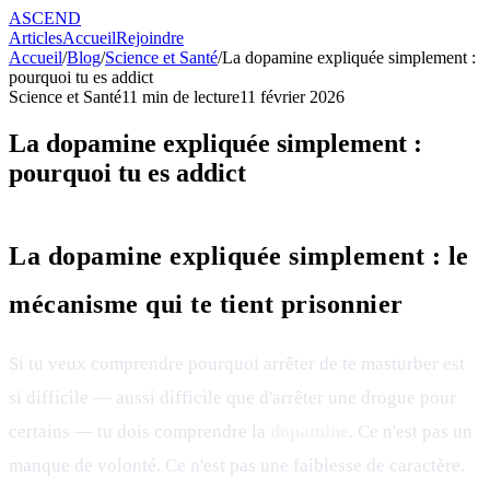
ASCEND
Articles
Accueil
Rejoindre
Accueil
/
Blog
/
Science et Santé
/
La dopamine expliquée simplement :
pourquoi tu es addict
Science et Santé
11
min de lecture
11 février 2026
La dopamine expliquée simplement :
pourquoi tu es addict
La dopamine expliquée simplement : le
mécanisme qui te tient prisonnier
Si tu veux comprendre pourquoi arrêter de te masturber est
si difficile — aussi difficile que d'arrêter une drogue pour
certains — tu dois comprendre la
dopamine
. Ce n'est pas un
manque de volonté. Ce n'est pas une faiblesse de caractère.