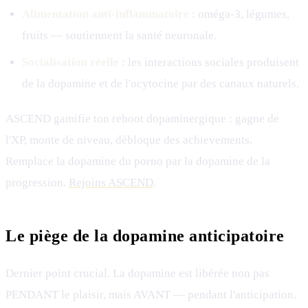
Alimentation anti-inflammatoire
: oméga-3, légumes,
fruits — soutiennent la santé neuronale.
Socialisation réelle
: les interactions sociales produisent
de la dopamine et de l'ocytocine par des canaux naturels.
ASCEND gamifie ton reboot dopaminergique : gagne de
l'XP, monte de niveau, débloque des achievements.
Remplace la dopamine du porno par la dopamine de la
progression.
Rejoins ASCEND
.
Le piège de la dopamine anticipatoire
Dernier point crucial. La dopamine est libérée non pas
PENDANT le plaisir, mais AVANT — pendant l'anticipation.