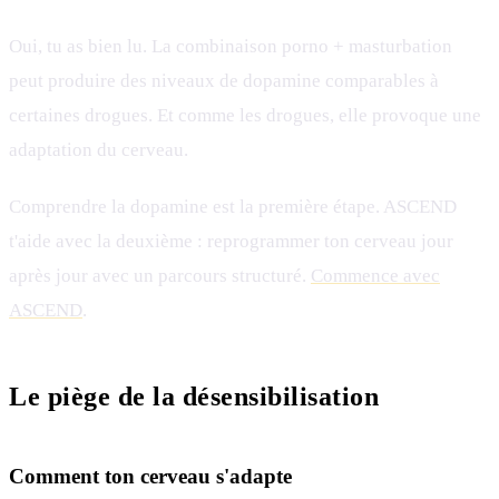
Oui, tu as bien lu. La combinaison porno + masturbation
peut produire des niveaux de dopamine comparables à
certaines drogues. Et comme les drogues, elle provoque une
adaptation du cerveau.
Comprendre la dopamine est la première étape. ASCEND
t'aide avec la deuxième : reprogrammer ton cerveau jour
après jour avec un parcours structuré.
Commence avec
ASCEND
.
Le piège de la désensibilisation
Comment ton cerveau s'adapte