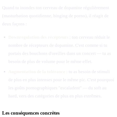
Quand tu inondes ton cerveau de dopamine régulièrement
(masturbation quotidienne, binging de porno), il réagit de
deux façons :
Downregulation des récepteurs
: ton cerveau réduit le
nombre de récepteurs de dopamine. C'est comme si tu
portais des bouchons d'oreilles dans un concert — tu as
besoin de plus de volume pour le même effet.
Augmentation de la tolérance
: tu as besoin de stimuli
de plus en plus intenses pour le même pic. C'est pourquoi
les goûts pornographiques "escaladent" — du soft au
hard, vers des catégories de plus en plus extrêmes.
Les conséquences concrètes