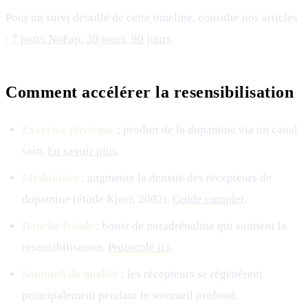
Pour un suivi détaillé de cette timeline, consulte nos articles
:
7 jours NoFap
,
30 jours
,
90 jours
.
Comment accélérer la resensibilisation
Exercice physique
: produit de la dopamine via un canal
sain.
En savoir plus
.
Méditation
: augmente la densité des récepteurs de
dopamine (étude Kjaer, 2002).
Guide complet
.
Douche froide
: boost de noradrénaline qui soutient la
resensibilisation.
Protocole ici
.
Sommeil de qualité
: les récepteurs se régénèrent
principalement pendant le sommeil profond.