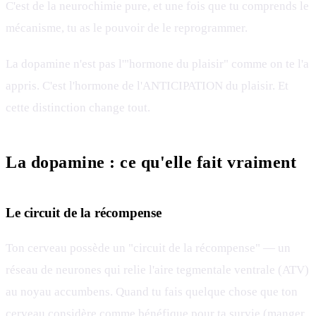
C'est de la neurochimie pure, et une fois que tu comprends le
mécanisme, tu as le pouvoir de le reprogrammer.
La dopamine n'est pas l'"hormone du plaisir" comme on te l'a
appris. C'est l'hormone de l'ANTICIPATION du plaisir. Et
cette distinction change tout.
La dopamine : ce qu'elle fait vraiment
Le circuit de la récompense
Ton cerveau possède un "circuit de la récompense" — un
réseau de neurones qui relie l'aire tegmentale ventrale (ATV)
au noyau accumbens. Quand tu fais quelque chose que ton
cerveau considère comme bénéfique pour ta survie (manger,