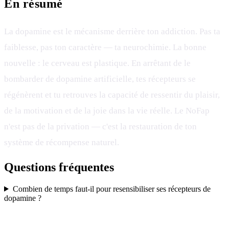
En résumé
La dopamine est le mécanisme derrière ton addiction. Pas ta
faiblesse, pas ton caractère — ta neurochimie. La bonne
nouvelle : le cerveau est plastique. En arrêtant de le
bombarder de dopamine artificielle, tes récepteurs se
régénèrent et tu retrouves la capacité de ressentir du plaisir,
de la motivation et de la joie dans la vie réelle. Le NoFap
n'est pas de la privation — c'est la restauration de ton
système de récompense naturel.
Questions fréquentes
Combien de temps faut-il pour resensibiliser ses récepteurs de
dopamine ?