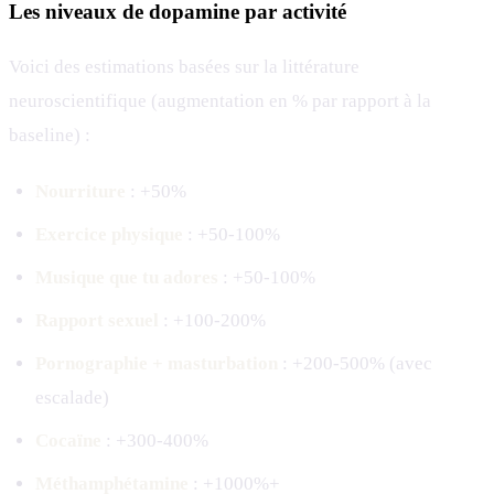
Les niveaux de dopamine par activité
Voici des estimations basées sur la littérature
neuroscientifique (augmentation en % par rapport à la
baseline) :
Nourriture
: +50%
Exercice physique
: +50-100%
Musique que tu adores
: +50-100%
Rapport sexuel
: +100-200%
Pornographie + masturbation
: +200-500% (avec
escalade)
Cocaïne
: +300-400%
Méthamphétamine
: +1000%+