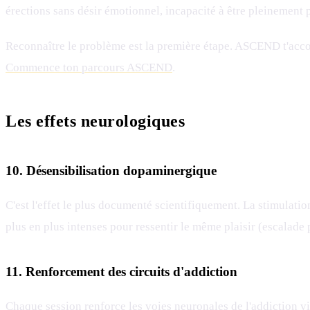
érections sans désir émotionnel, incapacité à être pleinement 
Reconnaître le problème est la première étape. ASCEND t'acco
Commence ton parcours ASCEND
.
Les effets neurologiques
10. Désensibilisation dopaminergique
C'est l'effet le plus documenté scientifiquement. La stimulati
plus en plus intenses pour ressentir le même plaisir (escalade
11. Renforcement des circuits d'addiction
Chaque session renforce les voies neuronales de l'addiction v