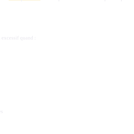
t excessif quand :
es