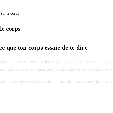
 sur le corps
le corps
ce que ton corps essaie de te dire
est une analyse factuelle des
effets de la masturbation excessi
ement parce que tu as remarqué que quelque chose ne va pas — et
rmal. La masturbation excessive — quotidienne ou multiple, s