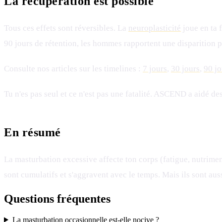
La récupération est possible
Tous ces effets sont réversibles. La
neuroplasticité
joue en ta 
90 jours de rétention, les hommes rapportent une disparition pr
Consulte nos articles sur les timelines :
7 jours
,
30 jours
,
90 jo
Tu n'es pas seul et ce n'est pas une fatalité. ASCEND a aidé 
En résumé
La masturbation excessive affecte ton corps (fatigue, nutrimen
sont cumulatifs et s'aggravent avec le temps. Mais ils sont au
Questions fréquentes
La masturbation occasionnelle est-elle nocive ?