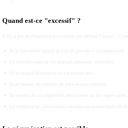
Quand est-ce "excessif" ?
Il n'y a pas de fréquence universelle qui définit l'"excès". C'es
Tu le fais même quand tu n'en as pas envie (compulsion)
Ça interfère avec ta vie (travail, relations, objectifs)
Tu as essayé d'arrêter et tu n'y arrives pas
Tu as besoin de contenu de plus en plus extrême
Tu ressens de la culpabilité, de la honte ou du regret après
Ça remplace les interactions sociales ou romantiques réell