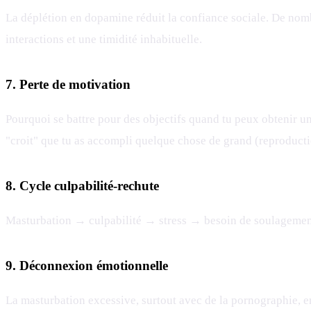
La déplétion en dopamine réduit la confiance sociale. De nom
interactions et une timidité inhabituelle.
7. Perte de motivation
Pourquoi se battre pour des objectifs quand tu peux obtenir un
"croit" que tu as accompli quelque chose de grand (reproduction
8. Cycle culpabilité-rechute
Masturbation → culpabilité → stress → besoin de soulagement
9. Déconnexion émotionnelle
La masturbation excessive, surtout avec de la pornographie, ent