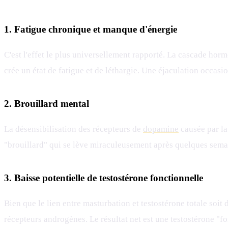
1. Fatigue chronique et manque d'énergie
C'est l'effet le plus universellement rapporté. La cascade ho
crée un état de fatigue et de léthargie. Une éjaculation occas
2. Brouillard mental
La désensibilisation des récepteurs de
dopamine
causée par la
"brouillard" qui se lève miraculeusement après quelques semai
3. Baisse potentielle de testostérone fonctionnelle
Bien que le lien entre masturbation et testostérone totale soit 
récepteurs androgènes. Le résultat net est une testostérone "f