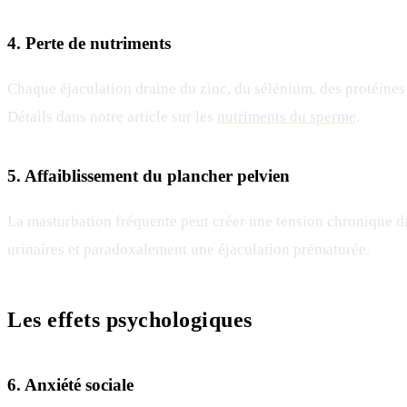
4. Perte de nutriments
Chaque éjaculation draine du zinc, du sélénium, des protéines e
Détails dans notre article sur les
nutriments du sperme
.
5. Affaiblissement du plancher pelvien
La masturbation fréquente peut créer une tension chronique dan
urinaires et paradoxalement une éjaculation prématurée.
Les effets psychologiques
6. Anxiété sociale