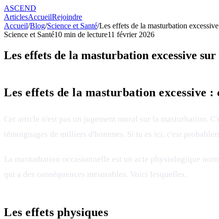
ASCEND
Articles
Accueil
Rejoindre
Accueil
/
Blog
/
Science et Santé
/
Les effets de la masturbation excessive
Science et Santé
10
min de lecture
11 février 2026
Les effets de la masturbation excessive sur 
Les effets de la masturbation excessive : 
Cet article n'est pas un jugement moral sur la masturbation. C'
témoignages de milliers d'hommes. Si tu es ici, c'est probabl
La masturbation occasionnelle est un acte physiologique no
qui a des conséquences mesurables. Voici lesquelles.
Les effets physiques