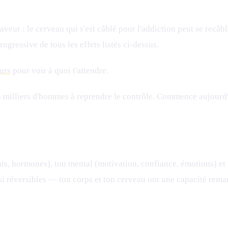
faveur : le cerveau qui s'est câblé pour l'addiction peut se recâ
ogressive de tous les effets listés ci-dessus.
urs
pour voir à quoi t'attendre.
des milliers d'hommes à reprendre le contrôle. Commence aujourd
ts, hormones), ton mental (motivation, confiance, émotions) et 
ssi réversibles — ton corps et ton cerveau ont une capacité rem