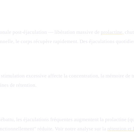
rmonale post-éjaculation — libération massive de
prolactine
, chu
ionnelle, le corps récupère rapidement. Des éjaculations quotid
 stimulation excessive affecte la concentration, la mémoire de 
nes de rétention.
débattu, les éjaculations fréquentes augmentent la prolactine (qui
onctionnellement" réduite. Voir notre analyse sur la
rétention et 