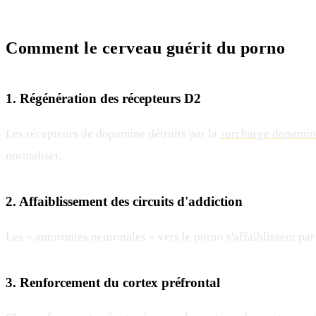
Comment le cerveau guérit du porno
1. Régénération des récepteurs D2
Les récepteurs de dopamine détruits par la
surcharge dopamin
normaliser.
2. Affaiblissement des circuits d'addiction
Les « autoroutes neuronales » vers le porno s'affaiblissent par n
3. Renforcement du cortex préfrontal