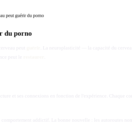
eau peut guérir du porno
ir du porno
 cerveau peut
guérir
. La neuroplasticité — la capacité du cerve
nce peut le
restaurer
.
tructure et ses connexions en fonction de l'expérience. Chaque 
 comportement addictif. La bonne nouvelle : les autoroutes non 