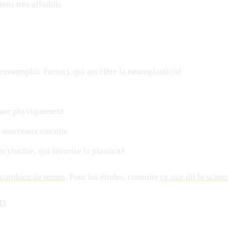
iens très affaiblis
otrophic Factor), qui accélère la neuroplasticité
pare physiquement
 nouveaux circuits
cytocine, qui favorise la plasticité
: combien de temps
. Pour les études, consulte
ce que dit la scien
ND
.