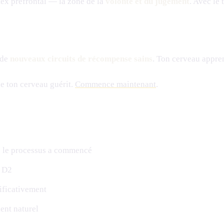
rtex préfrontal — la zone de la
volonté et du jugement
. Avec le
 de
nouveaux circuits de récompense sains
. Ton cerveau appren
 ton cerveau guérit.
Commence maintenant
.
e le processus a commencé
s D2
nificativement
ient naturel