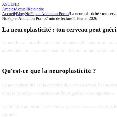
ASCEND
Articles
Accueil
Rejoindre
Accueil
/
Blog
/
NoFap et Addiction Porno
/
La neuroplasticité : ton cerv
NoFap et Addiction Porno
7
min de lecture
11 février 2026
La neuroplasticité : ton cerveau peut guér
La meilleure nouvelle pour tout homme addict au porno : ton
a remodelé ton cerveau de manière dysfonctionnelle, l'abstine
Qu'est-ce que la neuroplasticité ?
La neuroplasticité est la capacité du cerveau à modifier sa s
C'est le principe « neurons that fire together, wire together ».
L'addiction au porno a créé des
autoroutes neuronales
vers le
forment.