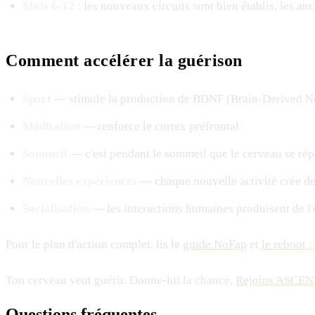
Mois 6-12
: les nouveaux circuits sont bien établis, les anc
Comment accélérer la guérison
Sport
— stimule la production de BDNF (Brain-Derived Neur
Méditation
— renforce le cortex préfrontal
Sommeil
— c'est pendant le sommeil que le cerveau se ré
Nouvelles expériences
— chaque nouvelle activité crée de
Socialisation
— les interactions humaines produisent de l'o
Pour le plan d'action complet, lis le
guide NoFap
et
le reboot 
Ton cerveau veut guérir. Donne-lui la chance.
Rejoins ASCE
Questions fréquentes