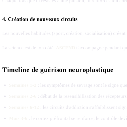
Chaque fois que tu résistes à une pulsion, tu renforces ton co
4. Création de nouveaux circuits
Les nouvelles habitudes (sport, création, socialisation) créent
La science est de ton côté.
ASCEND
t'accompagne pendant que
Timeline de guérison neuroplastique
Semaines 1-2
: les symptômes de sevrage sont le signe qu
Semaines 2-6
: début de la resensibilisation des récepteur
Semaines 6-12
: les circuits d'addiction s'affaiblissent sig
Mois 3-6
: le cortex préfrontal se renforce, le contrôle dev