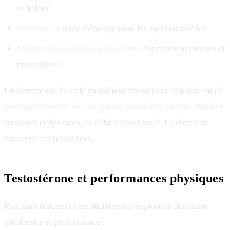
cellulaire
Fructose
: source d'énergie pour les spermatozoïdes
Magnésium, calcium, potassium
: fonctions nerveuses et
musculaires
Un homme qui éjacule quotidiennement perd l'équivalent de
presque la moitié de son apport journalier en zinc
. Sur des
semaines et des mois, ce déficit s'accumule. La rétention
conserve ces ressources.
Testostérone et performances physiques
Plusieurs études sur les athlètes ont exploré le lien entre
abstinence et performance :