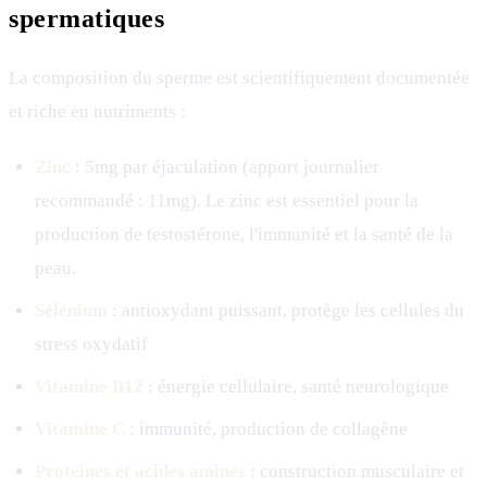
spermatiques
La composition du sperme est scientifiquement documentée
et riche en nutriments :
Zinc
: 5mg par éjaculation (apport journalier
recommandé : 11mg). Le zinc est essentiel pour la
production de testostérone, l'immunité et la santé de la
peau.
Sélénium
: antioxydant puissant, protège les cellules du
stress oxydatif
Vitamine B12
: énergie cellulaire, santé neurologique
Vitamine C
: immunité, production de collagène
Protéines et acides aminés
: construction musculaire et