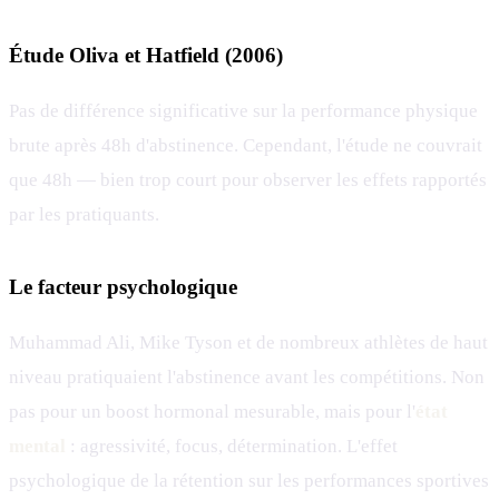
Étude Oliva et Hatfield (2006)
Pas de différence significative sur la performance physique
brute après 48h d'abstinence. Cependant, l'étude ne couvrait
que 48h — bien trop court pour observer les effets rapportés
par les pratiquants.
Le facteur psychologique
Muhammad Ali, Mike Tyson et de nombreux athlètes de haut
niveau pratiquaient l'abstinence avant les compétitions. Non
pas pour un boost hormonal mesurable, mais pour l'
état
mental
: agressivité, focus, détermination. L'effet
psychologique de la rétention sur les performances sportives