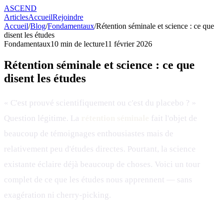
ASCEND
Articles
Accueil
Rejoindre
Accueil
/
Blog
/
Fondamentaux
/
Rétention séminale et science : ce que
disent les études
Fondamentaux
10
min de lecture
11 février 2026
Rétention séminale et science : ce que
disent les études
« C'est prouvé scientifiquement ou c'est du placebo ? »
Question légitime. La
rétention séminale
fait l'objet de
beaucoup de témoignages enthousiastes mais de
relativement peu d'études directes. Pourtant, la science
existante éclaire déjà beaucoup de choses. Voici un tour
complet de ce que les études nous apprennent — sans
exagération ni cherry-picking.