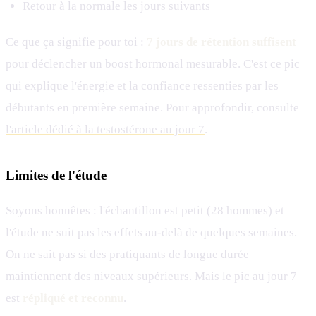
Retour à la normale les jours suivants
Ce que ça signifie pour toi :
7 jours de rétention suffisent
pour déclencher un boost hormonal mesurable. C'est ce pic
qui explique l'énergie et la confiance ressenties par les
débutants en première semaine. Pour approfondir, consulte
l'article dédié à la testostérone au jour 7
.
Limites de l'étude
Soyons honnêtes : l'échantillon est petit (28 hommes) et
l'étude ne suit pas les effets au-delà de quelques semaines.
On ne sait pas si des pratiquants de longue durée
maintiennent des niveaux supérieurs. Mais le pic au jour 7
est
répliqué et reconnu
.