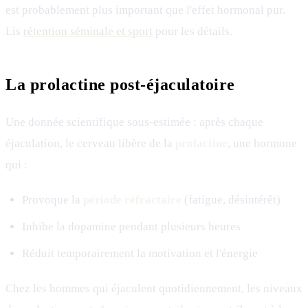
est probablement plus important que l'effet hormonal pur.
Lis
rétention séminale et sport
pour les détails.
La prolactine post-éjaculatoire
Une donnée scientifique sous-estimée : après chaque
éjaculation, le cerveau libère de la
prolactine
, une hormone
qui :
Provoque la
période réfractaire
(fatigue, désintérêt)
Inhibe la dopamine pendant plusieurs heures
Réduit temporairement la motivation et l'énergie
Chez les hommes qui éjaculent quotidiennement, les niveaux