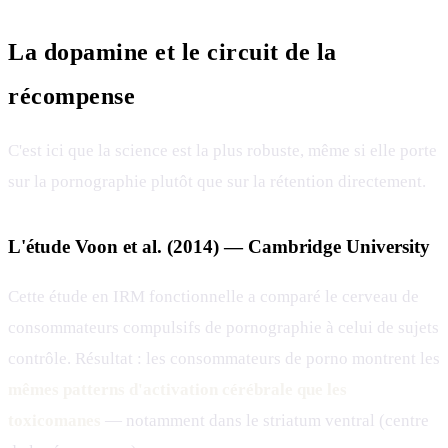
La dopamine et le circuit de la
récompense
C'est ici que la science est la plus robuste, même si elle porte
sur la pornographie plutôt que sur la rétention directement.
L'étude Voon et al. (2014) — Cambridge University
Cette étude en IRM fonctionnelle a comparé le cerveau de
consommateurs compulsifs de pornographie à celui de sujets
contrôle. Résultat : les consommateurs de porno montrent les
mêmes patterns d'activation cérébrale que les
toxicomanes
— notamment dans le striatum ventral (centre