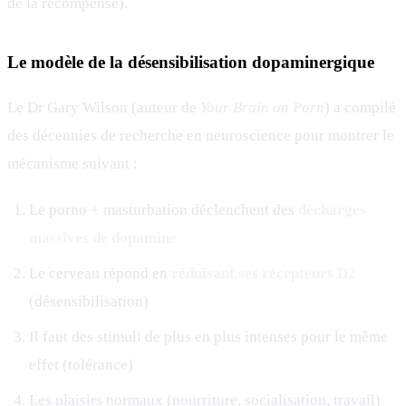
de la récompense).
Le modèle de la désensibilisation dopaminergique
Le Dr Gary Wilson (auteur de
Your Brain on Porn
) a compilé
des décennies de recherche en neuroscience pour montrer le
mécanisme suivant :
Le porno + masturbation déclenchent des
décharges
massives de dopamine
Le cerveau répond en
réduisant ses récepteurs D2
(désensibilisation)
Il faut des stimuli de plus en plus intenses pour le même
effet (tolérance)
Les plaisirs normaux (nourriture, socialisation, travail)