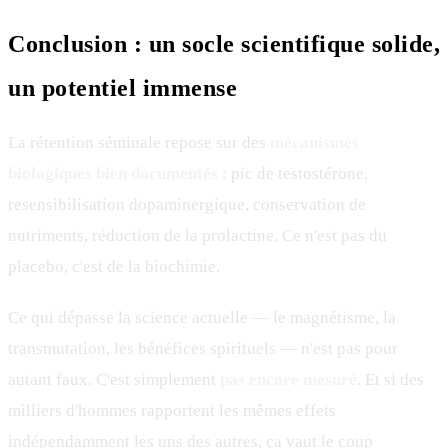
Conclusion : un socle scientifique solide,
un potentiel immense
La rétention séminale repose sur des
mécanismes
biologiques bien documentés
: pic de testostérone,
resensibilisation dopaminergique, conservation de
nutriments, réduction de la prolactine. Ce n'est pas du
placebo, c'est de la biochimie.
Ce qui dépasse la science actuelle — le magnétisme, la
transmutation, les bénéfices spirituels — n'est pas pour
autant faux. C'est simplement
pas encore mesuré
. Et si des
milliers d'hommes rapportent les mêmes effets
indépendamment les uns des autres, ça vaut le coup