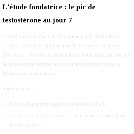
L'étude fondatrice : le pic de
testostérone au jour 7
La référence absolue dans la communauté est l'étude de
Jiang et al. (2003)
, publiée dans le
Journal of Zhejiang
University – Science
. Les chercheurs ont mesuré les niveaux
de testostérone sérique de 28 hommes pendant un cycle
d'abstinence éjaculatoire.
Résultats clés :
Pas de changement significatif les jours 2 à 5
Pic spectaculaire au jour 7
: testostérone à 145,7% du
niveau de base