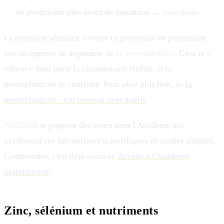
ne produisent plus assez de dopamine →
anhedonie
La rétention séminale inverse ce processus en permettant
aux récepteurs de dopamine de
se resensibiliser
. C'est le «
reboot » dont parle la communauté NoFap, et la
neuroplasticité le confirme. Pour aller plus loin, lis
la
neuroplasticité : ton cerveau peut guérir
.
ASCEND
te propose des cours dans l'Academy qui
expliquent ces mécanismes scientifiques en termes simples.
Comprendre, c'est déjà avancer.
Accède à l'Academy
gratuitement
.
Zinc, sélénium et nutriments