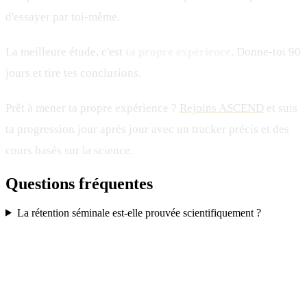
d'essayer par toi-même.
La meilleure étude, c'est
ta propre expérience
. Donne-toi 90
jours et tire tes conclusions.
Prêt à mener ta propre expérience ?
Rejoins ASCEND
et suis
ta progression jour après jour avec un tracker précis et des
cours basés sur la science.
Questions fréquentes
La rétention séminale est-elle prouvée scientifiquement ?