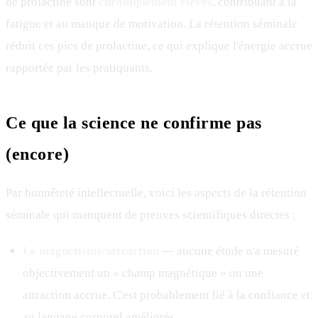
de prolactine sont
chroniquement élevés
, contribuant à la
fatigue et au manque de motivation. La rétention séminale
réduit ces pics de prolactine, ce qui explique l'énergie accrue
rapportée par les pratiquants.
Ce que la science ne confirme pas
(encore)
Par honnêteté intellectuelle, voici les aspects de la rétention
séminale qui manquent de preuves scientifiques directes :
Le magnétisme/attraction
— aucune étude n'a mesuré
objectivement un « champ magnétique » ou une
attraction accrue. C'est probablement lié à la confiance et
au langage corporel améliorés.