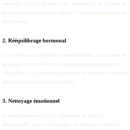
nouveaux circuits. Pendant cette "rénovation", le système de
récompense fonctionne au ralenti. C'est la
neuroplasticité
en
plein travail.
2. Rééquilibrage hormonal
Les récepteurs androgènes se resensibilisent. Les niveaux de
prolactine
se normalisent. Le
ratio testostérone/cortisol
se
rééquilibre. Ces ajustements prennent du temps et créent une
période de transition inconfortable.
3. Nettoyage émotionnel
La masturbation servait de mécanisme de gestion
émotionnelle. Sans cette soupape, les émotions refoulées