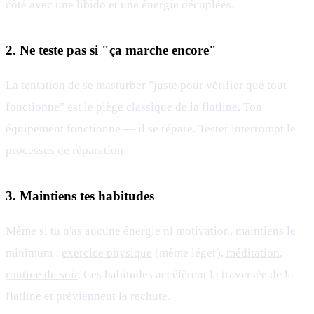
côté avec une libido et une énergie décuplées.
2. Ne teste pas si "ça marche encore"
La tentation de se masturber "juste pour vérifier que tout
fonctionne" est le piège classique de la flatline. Ton
équipement fonctionne — il se répare. Tester interrompt le
processus de réparation.
3. Maintiens tes habitudes
Même si tu n'as aucune énergie ni motivation, maintiens le
minimum :
exercice physique
(même léger),
méditation
,
routine du soir
. Ces habitudes accélèrent la traversée de la
flatline et préviennent la rechute.