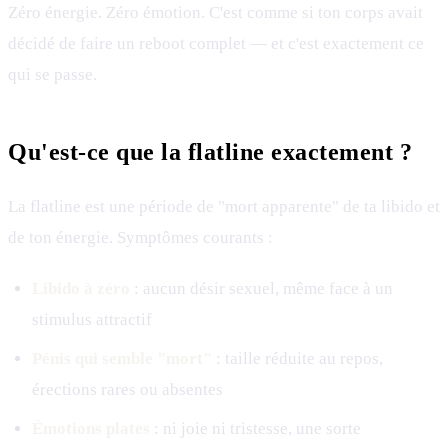
Zéro énergie. Zéro émotion. C'est comme si ton corps avait
décidé de faire un reboot complet — et c'est exactement ce
qui se passe.
Qu'est-ce que la flatline exactement ?
La flatline est une période de "mort apparente" de ta libido et
de ton énergie. Symptômes courants :
Libido à zéro
: aucun désir sexuel, même face à un
stimulus attractif
Pénis qui semble "mort"
: taille réduite au repos,
érections rares ou absentes
Émotions plates
: ni joie ni tristesse, une sorte