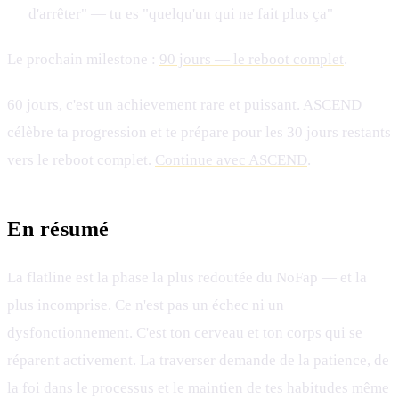
d'arrêter" — tu es "quelqu'un qui ne fait plus ça"
Le prochain milestone :
90 jours — le reboot complet
.
60 jours, c'est un achievement rare et puissant. ASCEND
célèbre ta progression et te prépare pour les 30 jours restants
vers le reboot complet.
Continue avec ASCEND
.
En résumé
La flatline est la phase la plus redoutée du NoFap — et la
plus incomprise. Ce n'est pas un échec ni un
dysfonctionnement. C'est ton cerveau et ton corps qui se
réparent activement. La traverser demande de la patience, de
la foi dans le processus et le maintien de tes habitudes même