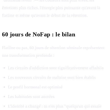
"deuxième réveil" — les couleurs sont plus vives, les
émotions plus riches, l'énergie plus puissante qu'avant la
flatline et même qu'avant le début de la rétention.
60 jours de NoFap : le bilan
Flatline ou pas, 60 jours de rétention séminale représentent
une transformation profonde :
Les circuits d'addiction sont significativement affaiblis
Les nouveaux circuits de maîtrise sont bien établis
Le profil hormonal est optimisé
Les habitudes sont ancrées
L'identité a changé : tu n'es plus "quelqu'un qui essaie