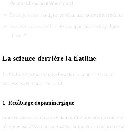
d'engourdissement émotionnel
Énergie basse
: fatigue persistante, motivation réduite
Anxiété existentielle
: "Est-ce que j'ai cassé quelque
chose ?"
La science derrière la flatline
La flatline n'est pas un dysfonctionnement — c'est un
processus de réparation actif :
1. Recâblage dopaminergique
Ton cerveau est en train de démolir les anciens circuits de
récompense liés au porno/masturbation et de construire de