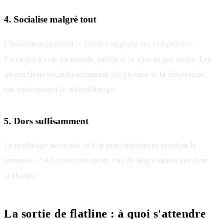
4. Socialise malgré tout
L'isolement pendant la flatline aggrave les symptômes.
Force-toi à voir du monde, même si tu n'en as pas envie. Les
interactions sociales stimulent l'ocytocine et la sérotonine,
qui soutiennent le rééquilibrage.
5. Dors suffisamment
Le recâblage neuronal se fait principalement pendant le
sommeil. 7-8 heures minimum. Pas de négociation pendant
la flatline.
La sortie de flatline : à quoi s'attendre