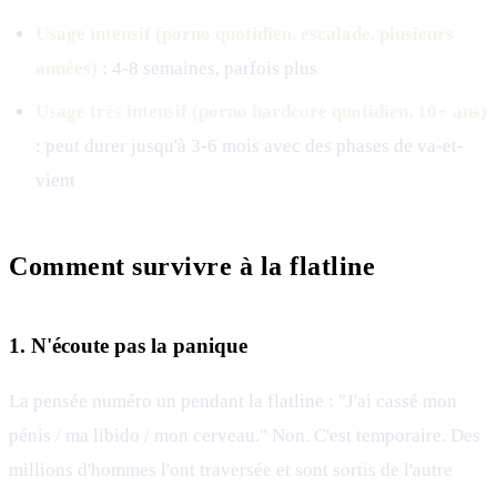
Usage intensif (porno quotidien, escalade, plusieurs
années)
: 4-8 semaines, parfois plus
Usage très intensif (porno hardcore quotidien, 10+ ans)
: peut durer jusqu'à 3-6 mois avec des phases de va-et-
vient
Comment survivre à la flatline
1. N'écoute pas la panique
La pensée numéro un pendant la flatline : "J'ai cassé mon
pénis / ma libido / mon cerveau." Non. C'est temporaire. Des
millions d'hommes l'ont traversée et sont sortis de l'autre