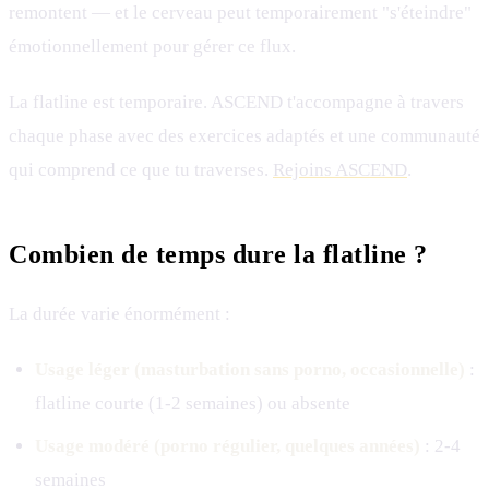
remontent — et le cerveau peut temporairement "s'éteindre"
émotionnellement pour gérer ce flux.
La flatline est temporaire. ASCEND t'accompagne à travers
chaque phase avec des exercices adaptés et une communauté
qui comprend ce que tu traverses.
Rejoins ASCEND
.
Combien de temps dure la flatline ?
La durée varie énormément :
Usage léger (masturbation sans porno, occasionnelle)
:
flatline courte (1-2 semaines) ou absente
Usage modéré (porno régulier, quelques années)
: 2-4
semaines