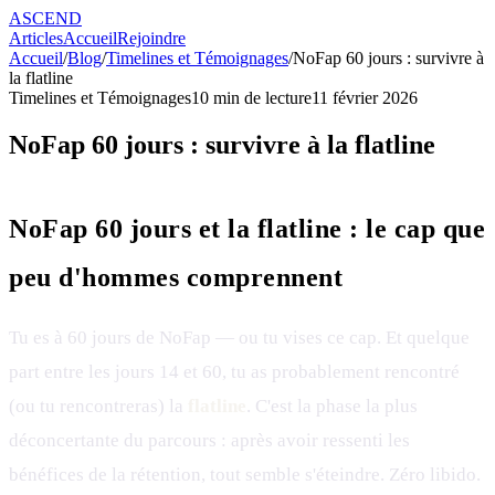
ASCEND
Articles
Accueil
Rejoindre
Accueil
/
Blog
/
Timelines et Témoignages
/
NoFap 60 jours : survivre à
la flatline
Timelines et Témoignages
10
min de lecture
11 février 2026
NoFap 60 jours : survivre à la flatline
NoFap 60 jours et la flatline : le cap que
peu d'hommes comprennent
Tu es à 60 jours de NoFap — ou tu vises ce cap. Et quelque
part entre les jours 14 et 60, tu as probablement rencontré
(ou tu rencontreras) la
flatline
. C'est la phase la plus
déconcertante du parcours : après avoir ressenti les
bénéfices de la rétention, tout semble s'éteindre. Zéro libido.