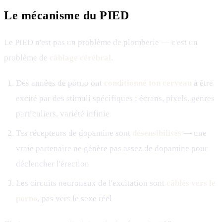
Le mécanisme du PIED
Le PIED n'est pas un problème de plomberie — c'est un
problème de
câblage cérébral
.
Des années de porno ont
conditionné ton cerveau
à être
excité par des stimuli spécifiques : écrans, pixels, genres
particuliers, variété infinie
Tes récepteurs de dopamine sont
désensibilisés
— une
vraie partenaire ne génère pas assez de dopamine pour
déclencher l'érection
Les circuits neuronaux de l'excitation sont
câblés vers le
porno
, pas vers le sexe réel