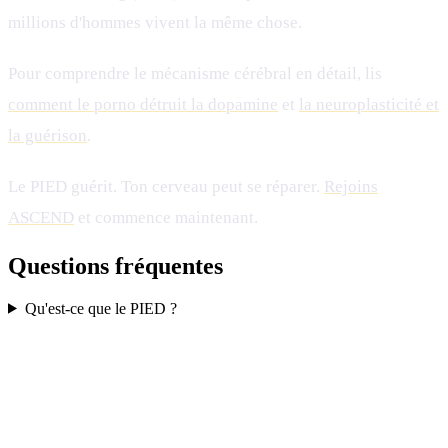
millions d'hommes vivent la même chose.
Pour comprendre le mécanisme cérébral en détail, lis
comment le porno détruit la dopamine
et
la neuroplasticité et
la guérison
.
Le PIED guérit. Ton cerveau peut se réparer.
Rejoins
ASCEND
et commence maintenant.
Questions fréquentes
Qu'est-ce que le PIED ?