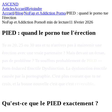
ASCEND
Articles
Accueil
Rejoindre
Accueil
/
Blog
/
NoFap et Addiction Porno
/
PIED : quand le porno tue
l'érection
NoFap et Addiction Porno
8
min de lecture
11 février 2026
PIED : quand le porno tue l'érection
Tu as 20, 25 ou 30 ans et tu n'arrives pas à maintenir une
érection avec une vraie partenaire ? Mais devant un écran,
pas de problème ? Tu souffres probablement de
PIED
—
Porn-Induced Erectile Dysfunction. La dysfonction érectile
causée par la pornographie. C'est plus courant que tu ne
crois, et la bonne nouvelle c'est que c'est
réversible
.
Qu'est-ce que le PIED exactement ?