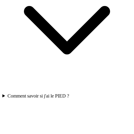
Comment savoir si j'ai le PIED ?