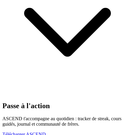
Passe à l'action
ASCEND t'accompagne au quotidien : tracker de streak, cours
guidés, journal et communauté de frères.
Télécharger ASCEND