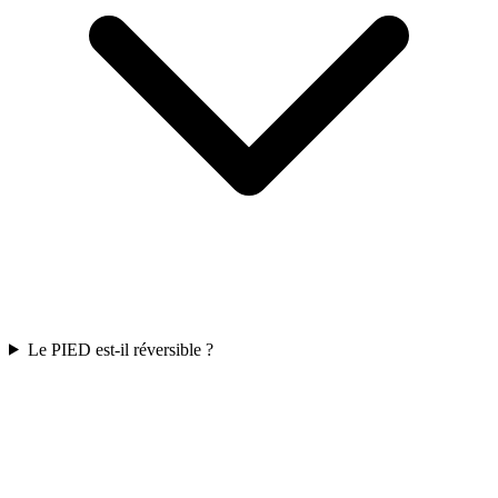
Le PIED est-il réversible ?