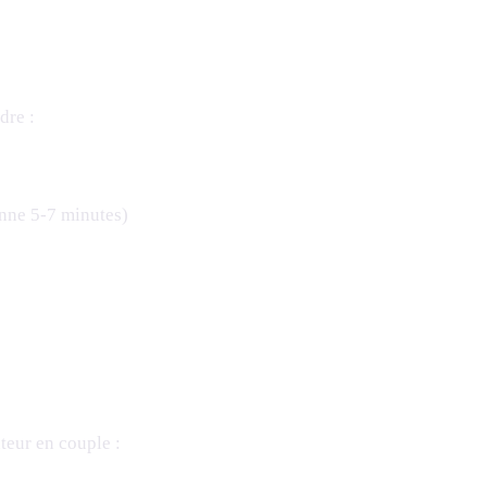
dre :
nne 5-7 minutes)
teur en couple :