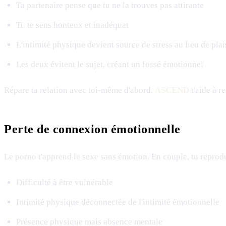
Ta partenaire pense que tu ne la trouves pas attirante
Tu te sens honteux et inadéquat
L'intimité physique devient source de stress au lieu de plai
Les deux évitent le sujet, créant un fossé émotionnel
Répare ta relation avec toi-même d'abord.
ASCEND
t'aide à r
Perte de connexion émotionnelle
Le porno t'apprend le sexe sans émotion. En couple, tu reprod
Difficulté à être vulnérable
Intimité physique déconnectée de l'intimité émotionnelle
Présence physique mais absence mentale