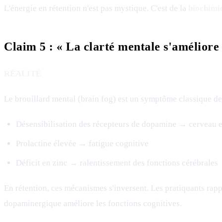
L'énergie en rétention n'est pas mystique. C'est de la
biochimi
Claim 5 : « La clarté mentale s'améliore
RÉALITÉ
Le brouillard mental (brain fog) est un symptôme classique de
Désensibilisation des récepteurs de dopamine → cerveau e
Prolactine élevée → fatigue cognitive
Déficit en zinc → ralentissement des fonctions cérébrales
En rétention, ces mécanismes s'inversent. Les pratiquants rap
dopaminergique améliore les fonctions cognitives.