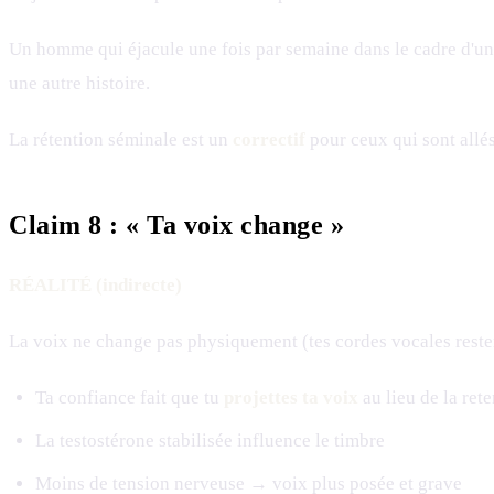
Un homme qui éjacule une fois par semaine dans le cadre d'un
une autre histoire.
La rétention séminale est un
correctif
pour ceux qui sont allés
Claim 8 : « Ta voix change »
RÉALITÉ (indirecte)
La voix ne change pas physiquement (tes cordes vocales reste
Ta confiance fait que tu
projettes ta voix
au lieu de la rete
La testostérone stabilisée influence le timbre
Moins de tension nerveuse → voix plus posée et grave