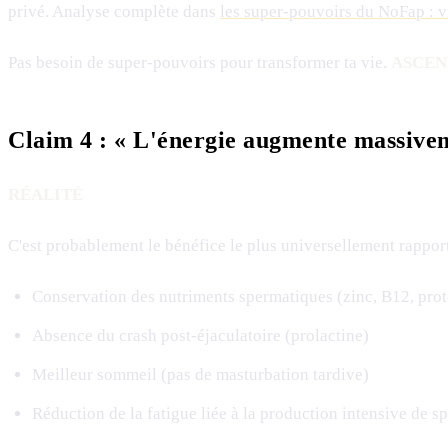
privé. Analyse complète dans
les super-pouvoirs du NoFap : v
Pas besoin de super-pouvoirs pour transformer ta vie.
ASCEN
Claim 4 : « L'énergie augmente massive
RÉALITÉ
C'est probablement le bénéfice le plus universellement rapport
Conservation des nutriments spermatiques (zinc, B12, prot
Absence du crash post-éjaculatoire (prolactine)
Meilleur sommeil (pas de masturbation tardive)
Réduction de la fatigue liée à la production intensive de s