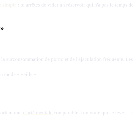
e simple
: tu arrêtes de vider un réservoir qui n'a pas le temps de
 »
 la surconsommation de porno et de l'éjaculation fréquente. Le
n mode « veille »
portent une
clarté mentale
comparable à un voile qui se lève — e