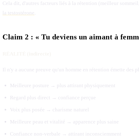
Cela dit, d'autres facteurs liés à la rétention (meilleur somme
la testostérone
.
Claim 2 : « Tu deviens un aimant à femm
RÉALITÉ (indirecte)
Il n'y a aucune preuve qu'un homme en rétention émette des ph
Meilleure posture → plus attirant physiquement
Regard plus direct → confiance perçue
Voix plus posée → charisme naturel
Meilleure peau et vitalité → apparence plus saine
Confiance non-verbale → attirant inconsciemment