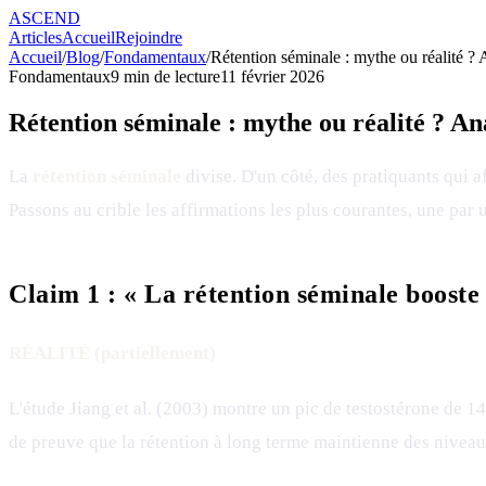
ASCEND
Articles
Accueil
Rejoindre
Accueil
/
Blog
/
Fondamentaux
/
Rétention séminale : mythe ou réalité ? 
Fondamentaux
9
min de lecture
11 février 2026
Rétention séminale : mythe ou réalité ? An
La
rétention séminale
divise. D'un côté, des pratiquants qui a
Passons au crible les affirmations les plus courantes, une par u
Claim 1 : « La rétention séminale booste 
RÉALITÉ (partiellement)
L'étude Jiang et al. (2003) montre un pic de testostérone de 14
de preuve que la rétention à long terme maintienne des nivea