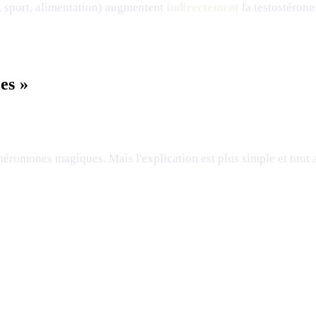
il, sport, alimentation) augmentent
indirectement
la testostérone
es »
éromones magiques. Mais l'explication est plus simple et tout a