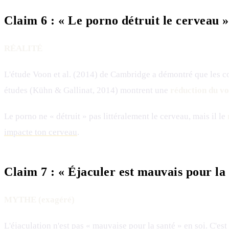
Claim 6 : « Le porno détruit le cerveau »
RÉALITÉ
L'étude Voon et al. (2014) de Cambridge a démontré que les 
études (Kühn & Gallinat, 2014) montrent une
réduction du vo
Le porno ne « détruit » pas littéralement le cerveau, mais il le
impacte ton cerveau
.
Claim 7 : « Éjaculer est mauvais pour la 
MYTHE (exagéré)
L'éjaculation n'est pas « mauvaise pour la santé » en soi. C'est