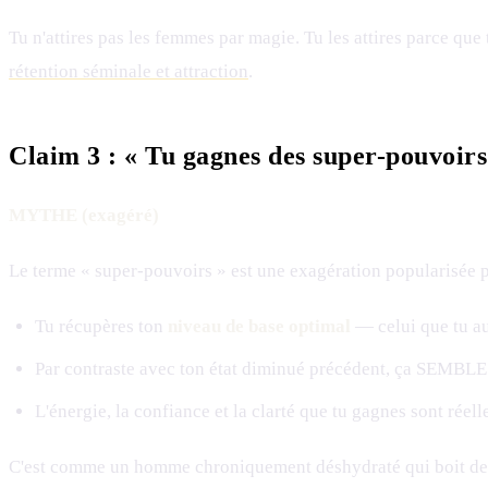
Tu n'attires pas les femmes par magie. Tu les attires parce qu
rétention séminale et attraction
.
Claim 3 : « Tu gagnes des super-pouvoirs
MYTHE (exagéré)
Le terme « super-pouvoirs » est une exagération popularisée p
Tu récupères ton
niveau de base optimal
— celui que tu au
Par contraste avec ton état diminué précédent, ça SEMBLE
L'énergie, la confiance et la clarté que tu gagnes sont réell
C'est comme un homme chroniquement déshydraté qui boit de l'e