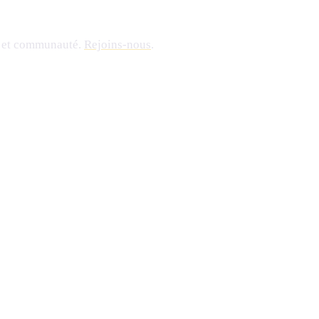
nal et communauté.
Rejoins-nous
.