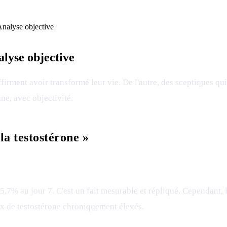
Analyse objective
alyse objective
ffirment avoir transformé leur vie. De l'autre, des sceptiques qui
ne, avec objectivité.
la testostérone »
5,7% au jour 7. C'est un fait mesurable et répliqué. Cependant, l
ux de testostérone chroniquement élevés.