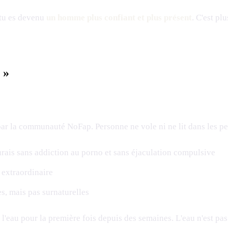
e tu es devenu
un homme plus confiant et plus présent
. C'est pl
 »
ar la communauté NoFap. Personne ne vole ni ne lit dans les pen
rais sans addiction au porno et sans éjaculation compulsive
 extraordinaire
es, mais pas surnaturelles
au pour la première fois depuis des semaines. L'eau n'est pas 