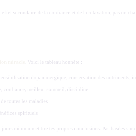
un effet secondaire de la confiance et de la relaxation, pas un 
tion miracle
. Voici le tableau honnête :
resensibilisation dopaminergique, conservation des nutriments, i
e, confiance, meilleur sommeil, discipline
de toutes les maladies
énéfices spirituels
 jours minimum et tire tes propres conclusions. Pas basées sur 