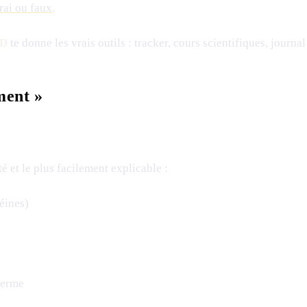
rai ou faux
.
D
te donne les vrais outils : tracker, cours scientifiques, jour
ment »
é et le plus facilement explicable :
éines)
perme