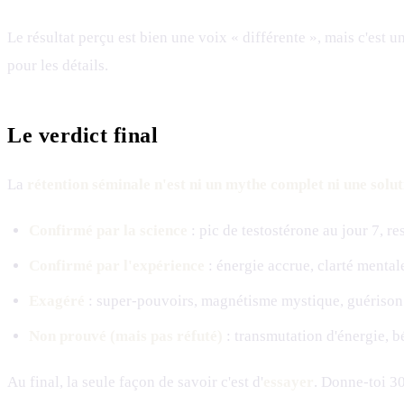
Le résultat perçu est bien une voix « différente », mais c'est 
pour les détails.
Le verdict final
La
rétention séminale n'est ni un mythe complet ni une solu
Confirmé par la science
: pic de testostérone au jour 7, 
Confirmé par l'expérience
: énergie accrue, clarté mental
Exagéré
: super-pouvoirs, magnétisme mystique, guérison 
Non prouvé (mais pas réfuté)
: transmutation d'énergie, b
Au final, la seule façon de savoir c'est d'
essayer
. Donne-toi 30