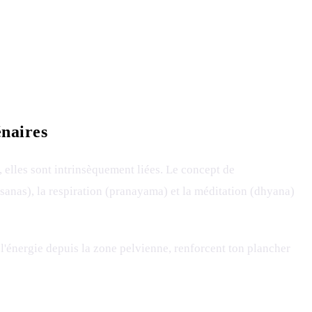
énaires
 elles sont intrinsèquement liées. Le concept de
sanas), la respiration (pranayama) et la méditation (dhyana)
 l'énergie depuis la zone pelvienne, renforcent ton plancher