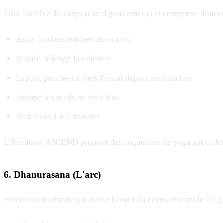
Étire l'arrière du corps (canal gouverneur) et comprime douce
Assis, jambes tendues devant toi
Inspire, allonge la colonne
Expire, penche-toi vers l'avant depuis les hanches
Attrape tes pieds ou tes tibias
Maintiens 1 à 3 minutes
L'Academy ASCEND propose des séquences de yoga spécialemen
6. Dhanurasana (L'arc)
Extension profonde qui ouvre l'avant du corps et stimule les gla