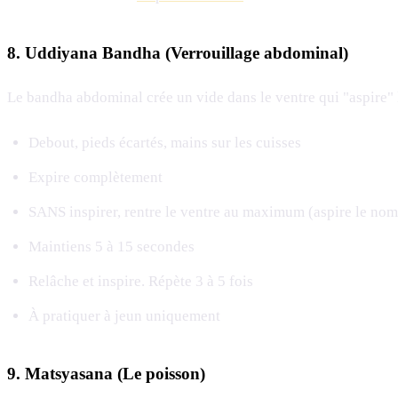
8. Uddiyana Bandha (Verrouillage abdominal)
Le bandha abdominal crée un vide dans le ventre qui "aspire" l
Debout, pieds écartés, mains sur les cuisses
Expire complètement
SANS inspirer, rentre le ventre au maximum (aspire le nomb
Maintiens 5 à 15 secondes
Relâche et inspire. Répète 3 à 5 fois
À pratiquer à jeun uniquement
9. Matsyasana (Le poisson)