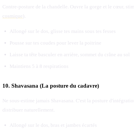
Contre-posture de la chandelle. Ouvre la gorge et le cœur, stim
cosmique
).
Allongé sur le dos, glisse tes mains sous tes fesses
Pousse sur tes coudes pour lever la poitrine
Laisse ta tête basculer en arrière, sommet du crâne au sol
Maintiens 5 à 8 respirations
10. Shavasana (La posture du cadavre)
Ne sous-estime jamais Shavasana. C'est la posture d'intégration
distribuer naturellement.
Allongé sur le dos, bras et jambes écartés