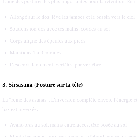
L'une des postures les plus importantes pour la rétention. En in
Allongé sur le dos, lève les jambes et le bassin vers le ciel
Soutiens ton dos avec tes mains, coudes au sol
Corps aligné des épaules aux pieds
Maintiens 1 à 3 minutes
Descends lentement, vertèbre par vertèbre
3. Sirsasana (Posture sur la tête)
La "reine des asanas". L'inversion complète envoie l'énergie e
bas est inversée.
Avant-bras au sol, mains entrelacées, tête posée au sol
Monte les jambes progressivement (d'abord contre un mur 