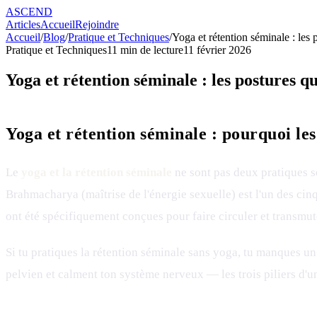
ASCEND
Articles
Accueil
Rejoindre
Accueil
/
Blog
/
Pratique et Techniques
/
Yoga et rétention séminale : les 
Pratique et Techniques
11
min de lecture
11 février 2026
Yoga et rétention séminale : les postures qu
Yoga et rétention séminale : pourquoi les
Le
yoga et la rétention séminale
ne sont pas deux pratiques s
Brahmacharya (maîtrise de l'énergie sexuelle) est l'un des ci
ont été spécifiquement conçues pour faire circuler et transmute
Si tu pratiques la rétention séminale sans yoga, tu manques un
pelvien et calment ton système nerveux — les trois piliers d'un