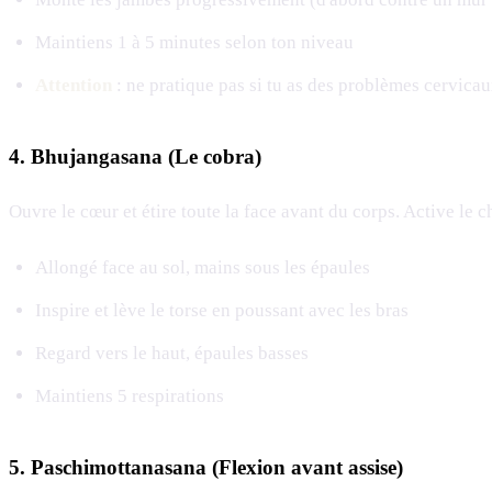
Maintiens 1 à 5 minutes selon ton niveau
Attention
: ne pratique pas si tu as des problèmes cervicau
4. Bhujangasana (Le cobra)
Ouvre le cœur et étire toute la face avant du corps. Active le c
Allongé face au sol, mains sous les épaules
Inspire et lève le torse en poussant avec les bras
Regard vers le haut, épaules basses
Maintiens 5 respirations
5. Paschimottanasana (Flexion avant assise)