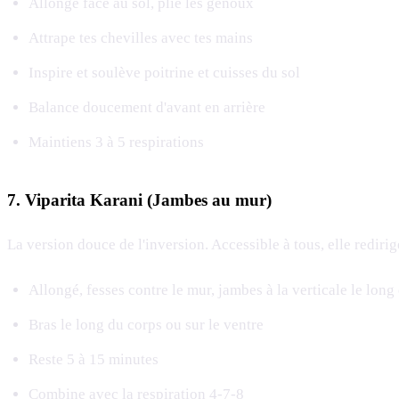
Allongé face au sol, plie les genoux
Attrape tes chevilles avec tes mains
Inspire et soulève poitrine et cuisses du sol
Balance doucement d'avant en arrière
Maintiens 3 à 5 respirations
7. Viparita Karani (Jambes au mur)
La version douce de l'inversion. Accessible à tous, elle redirig
Allongé, fesses contre le mur, jambes à la verticale le lon
Bras le long du corps ou sur le ventre
Reste 5 à 15 minutes
Combine avec la
respiration 4-7-8