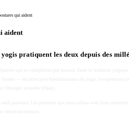
postures qui aident
i aident
 yogis pratiquent les deux depuis des mill
éparées qui se complètent par hasard. Dans la tradition yogique,
nq Yamas — les principes fondamentaux du yoga. Les postures (a
r l'énergie sexuelle (Ojas).
 outil puissant. Les postures que nous allons voir font remonter
e rétention réussie.