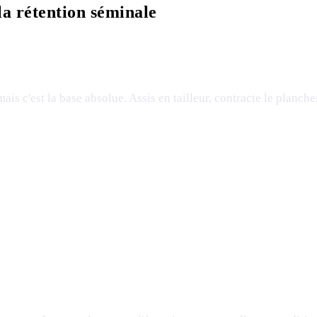
la rétention séminale
s c'est la base absolue. Assis en tailleur, contracte le planche