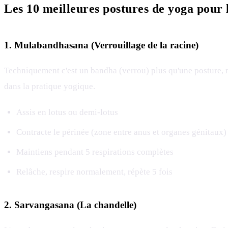
Les 10 meilleures postures de yoga pour 
1. Mulabandhasana (Verrouillage de la racine)
Techniquement c'est un bandha (verrou) plus qu'une posture, mai
dans la pratique yogique.
Assis en lotus ou demi-lotus
Contracte le périnée (zone entre anus et organes génitaux)
Maintiens pendant 5 respirations complètes
Relâche, respire normalement, répète 5 fois
2. Sarvangasana (La chandelle)