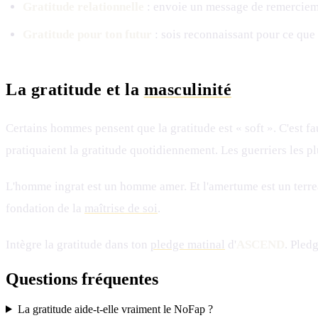
Gratitude relationnelle
: envoie un message de remerciem
Gratitude pour ton futur
: sois reconnaissant pour ce que t
La gratitude et la
masculinité
Certains hommes pensent que la gratitude est « soft ». C'est f
pratiquaient la gratitude quotidiennement. Les guerriers les pl
L'homme ingrat est un homme amer. Et l'amertume est un terreau
fondation de la
maîtrise de soi
.
Intègre la gratitude dans ton
pledge matinal
d'
ASCEND
. Pled
Questions fréquentes
La gratitude aide-t-elle vraiment le NoFap ?