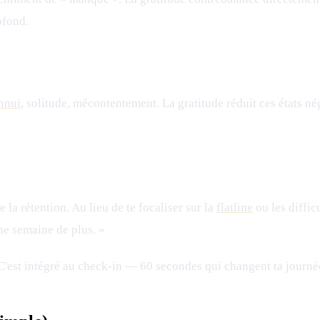
ofond.
nnui
, solitude, mécontentement. La gratitude réduit ces états 
 la rétention. Au lieu de te focaliser sur la
flatline
ou les diffic
ne semaine de plus. »
C'est intégré au check-in — 60 secondes qui changent ta journé