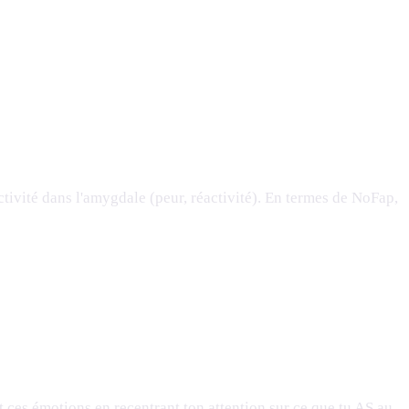
activité dans l'amygdale (peur, réactivité). En termes de NoFap,
 ces émotions en recentrant ton attention sur ce que tu AS au