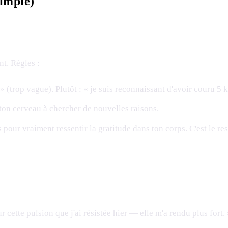
imple)
t. Règles :
» (trop vague). Plutôt : « je suis reconnaissant d'avoir couru 5 
ton cerveau à chercher de nouvelles raisons.
 pour vraiment ressentir la gratitude dans ton corps. C'est le r
r cette pulsion que j'ai résistée hier — elle m'a rendu plus fort.