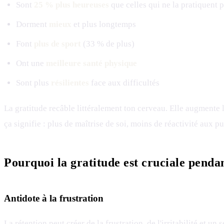
Sont
25 % plus heureuses
que celles qui ne la pratiquent 
Dorment
mieux
et plus longtemps
Font
plus de sport
(33 % de plus)
Ont une
meilleure santé physique
Sont plus
résilientes
face aux difficultés
La gratitude recâble littéralement ton cerveau. Elle augmente l'
ça signifie : plus de maîtrise de soi, moins de réactivité aux pu
Pourquoi la gratitude est cruciale pendan
Antidote à la frustration
La rétention peut créer de la frustration, de l'
irritabilité
et un s