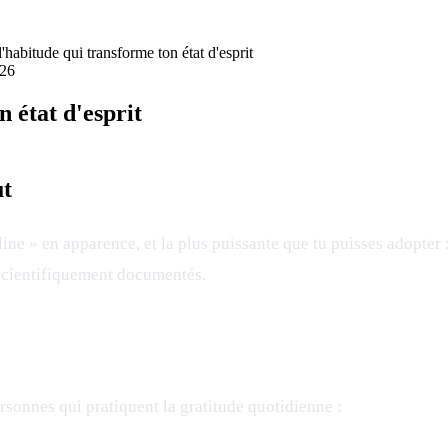
l'habitude qui transforme ton état d'esprit
026
n état d'esprit
ut
line » en apparence, et la plus puissante que tu puisses adopter 
t scientifiquement documentés.
onnes qui pratiquent la gratitude quotidienne :