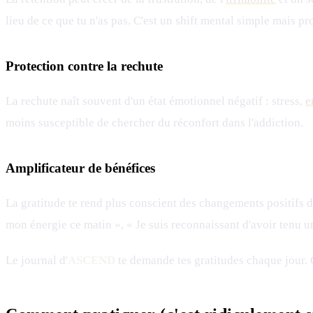
lieu de ce que tu n'as pas. C'est un shift mental simple mais pr
Protection contre la rechute
La rechute naît souvent d'un état émotionnel négatif : stress,
e
moins susceptible de chercher du réconfort dans l'addiction.
Amplificateur de bénéfices
La gratitude te rend plus conscient des changements positifs de
mon énergie ce matin », « Je suis reconnaissant d'avoir tenu u
Le journal d'
ASCEND
te demande tes gratitudes chaque jour. 