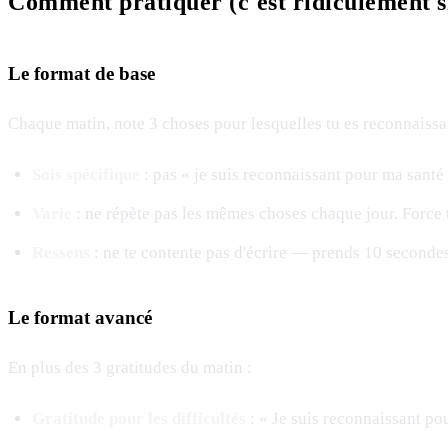
Comment pratiquer (c'est ridiculement s
Le format de base
Chaque matin, note 3 choses pour lesquelles tu es reconnaissan
Sois spécifique
: pas « je suis reconnaissant pour ma santé 
Varie
: ne répète pas les mêmes choses chaque jour. Force 
Ressens
: ne te contente pas d'écrire — prends 10 secondes
Le format avancé
En plus des 3 gratitudes du matin :
Gratitude pour les difficultés
: « Je suis reconnaissant pou