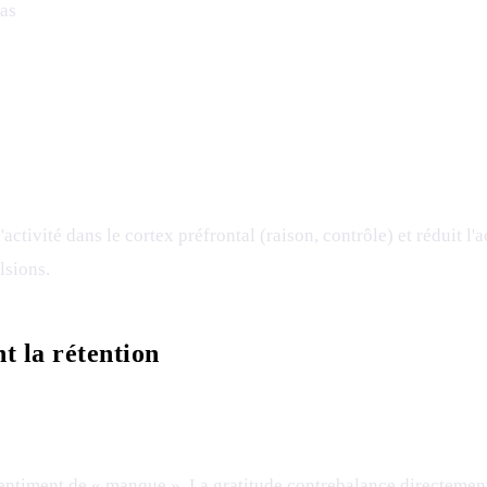
pas
activité dans le cortex préfrontal (raison, contrôle) et réduit l'
lsions.
t la rétention
entiment de « manque ». La gratitude contrebalance directement