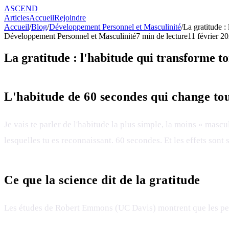
ASCEND
Articles
Accueil
Rejoindre
Accueil
/
Blog
/
Développement Personnel et Masculinité
/
La gratitude : 
Développement Personnel et Masculinité
7
min de lecture
11 février 2
La gratitude : l'habitude qui transforme to
L'habitude de 60 secondes qui change to
Je vais te parler de l'habitude la plus simple, la moins « mascu
lesquelles tu es reconnaissant. 60 secondes. Et les effets son
Ce que la science dit de la gratitude
Les études de Robert Emmons (UC Davis) montrent que les pers