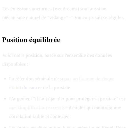
Les émissions nocturnes (wet dreams) sont aussi un
mécanisme naturel de "vidange" — ton corps sait se réguler.
Position équilibrée
Voici notre position, basée sur l'ensemble des données
disponibles :
La rétention séminale n'est
pas un facteur de risque
établi
du cancer de la prostate
L'argument "il faut éjaculer pour protéger sa prostate" est
une simplification excessive
d'études qui montrent une
corrélation faible et contestée
Les pratiques de rétention bien menées (avec
Kegel
,
Deer