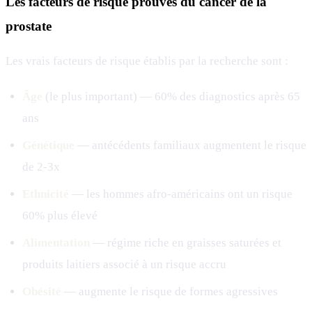
Les facteurs de risque prouvés du cancer de la
prostate
Les vrais facteurs de risque établis par la recherche sont :
Âge
(le plus important) — 60% des diagnostics après 65
ans
Génétique
— antécédents familiaux augmentent le risque
de 2-3x
Ethnicité
— les hommes afro-américains ont un risque
60% plus élevé
Alimentation
— régime riche en graisses saturées et
produits laitiers associé à un risque accru
Obésité
— augmente le risque de formes agressives