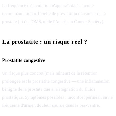
La fréquence d'éjaculation n'apparaît dans aucune
recommandation officielle de prévention du cancer de la
prostate (ni de l'OMS, ni de l'American Cancer Society).
La prostatite : un risque réel ?
Prostatite congestive
Un risque plus concret (mais mineur) de la rétention
prolongée est la prostatite congestive — une inflammation
bénigne de la prostate due à la stagnation du fluide
prostatique. Symptômes possibles : inconfort périnéal, envie
fréquente d'uriner, douleur sourde dans le bas-ventre.