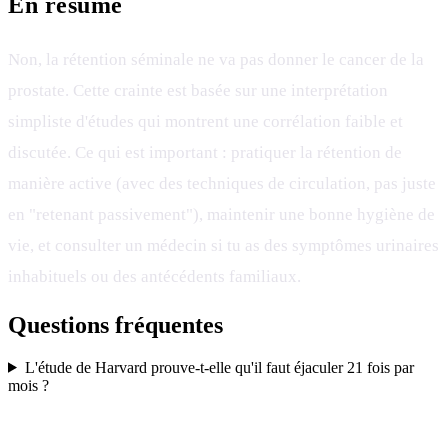
En résumé
Non, la rétention séminale ne va pas donner le cancer de la
prostate. Cette crainte est basée sur une interprétation
simpliste d'études qui montrent une corrélation faible et
discutée. Ce qui est important : pratiquer la rétention de
manière active (avec des techniques de circulation, pas juste
en "retenant passivement"), maintenir une bonne hygiène de
vie, et consulter un médecin si tu as des symptômes urinaires
inhabituels ou des antécédents familiaux.
Questions fréquentes
L'étude de Harvard prouve-t-elle qu'il faut éjaculer 21 fois par
mois ?