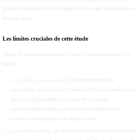
prostate réduit de 20% par rapport à ceux qui éjaculaient 4-7
fois par mois.
Les limites cruciales de cette étude
Avant de conclure quoi que ce soit, il faut comprendre les
limites :
Corrélation, pas causalité
: l'étude montre une
association, pas un lien de cause à effet. Les hommes qui
éjaculent fréquemment ont peut-être d'autres
caractéristiques (plus actifs, plus en couple, moins
stressés) qui expliquent le risque réduit.
Auto-déclaration
: les données d'éjaculation sont basées