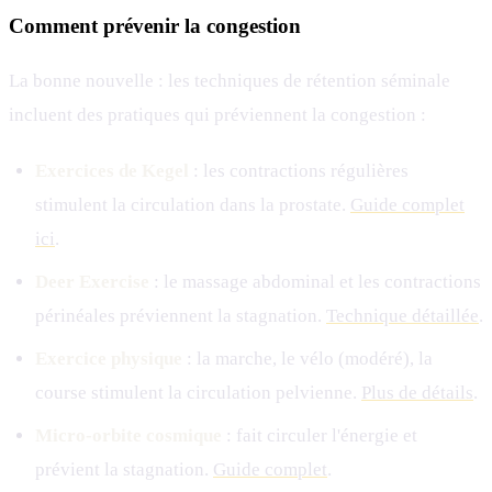
Comment prévenir la congestion
La bonne nouvelle : les techniques de rétention séminale
incluent des pratiques qui préviennent la congestion :
Exercices de Kegel
: les contractions régulières
stimulent la circulation dans la prostate.
Guide complet
ici
.
Deer Exercise
: le massage abdominal et les contractions
périnéales préviennent la stagnation.
Technique détaillée
.
Exercice physique
: la marche, le vélo (modéré), la
course stimulent la circulation pelvienne.
Plus de détails
.
Micro-orbite cosmique
: fait circuler l'énergie et
prévient la stagnation.
Guide complet
.