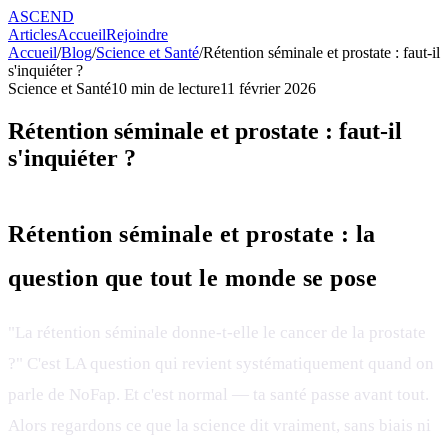
ASCEND
Articles
Accueil
Rejoindre
Accueil
/
Blog
/
Science et Santé
/
Rétention séminale et prostate : faut-il
s'inquiéter ?
Science et Santé
10
min de lecture
11 février 2026
Rétention séminale et prostate : faut-il
s'inquiéter ?
Rétention séminale et prostate : la
question que tout le monde se pose
"La rétention séminale donne-t-elle le cancer de la prostate
?" C'est LA question qui revient systématiquement quand on
parle de NoFap. Et c'est normal — ta santé passe avant tout.
Alors regardons ce que la science dit vraiment, sans biais ni