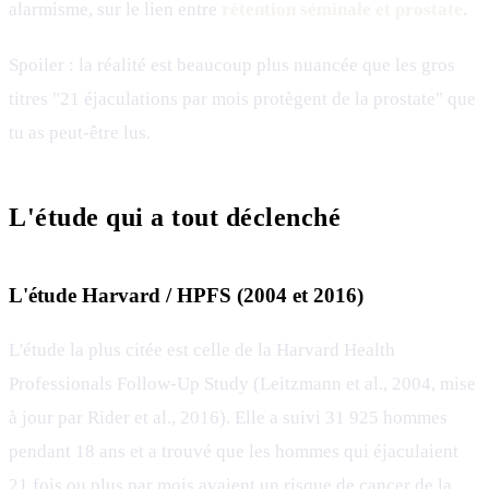
alarmisme, sur le lien entre
rétention séminale et prostate
.
Spoiler : la réalité est beaucoup plus nuancée que les gros
titres "21 éjaculations par mois protègent de la prostate" que
tu as peut-être lus.
L'étude qui a tout déclenché
L'étude Harvard / HPFS (2004 et 2016)
L'étude la plus citée est celle de la Harvard Health
Professionals Follow-Up Study (Leitzmann et al., 2004, mise
à jour par Rider et al., 2016). Elle a suivi 31 925 hommes
pendant 18 ans et a trouvé que les hommes qui éjaculaient
21 fois ou plus par mois avaient un risque de cancer de la