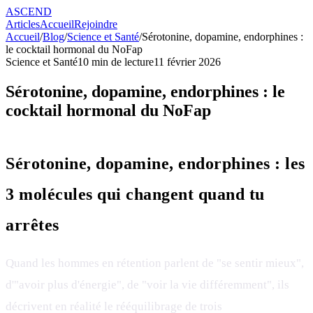
ASCEND
Articles
Accueil
Rejoindre
Accueil
/
Blog
/
Science et Santé
/
Sérotonine, dopamine, endorphines :
le cocktail hormonal du NoFap
Science et Santé
10
min de lecture
11 février 2026
Sérotonine, dopamine, endorphines : le
cocktail hormonal du NoFap
Sérotonine, dopamine, endorphines : les
3 molécules qui changent quand tu
arrêtes
Quand les hommes en rétention parlent de "se sentir mieux",
d'"avoir plus d'énergie", de "voir la vie différemment", ils
décrivent en réalité le rééquilibrage de trois