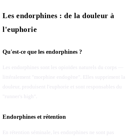
Les endorphines : de la douleur à
l'euphorie
Qu'est-ce que les endorphines ?
Les endorphines sont les opioïdes naturels du corps —
littéralement "morphine endogène". Elles suppriment la
douleur, produisent l'euphorie et sont responsables du
"runner's high".
Endorphines et rétention
En rétention séminale, les endorphines ne sont pas