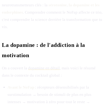
neurotransmetteurs clés : la
sérotonine, la dopamine et les
endorphines
. Comprendre comment le NoFap affecte ce trio,
c'est comprendre la science derrière la transformation que tu
vis.
La dopamine : de l'addiction à la
motivation
On a couvert la
dopamine en détail
, mais voici le résumé
dans le contexte du cocktail global :
Avant le NoFap
: récepteurs désensibilisés par la
surstimulation → besoin de stimuli de plus en plus
intenses → motivation à zéro pour tout le reste →