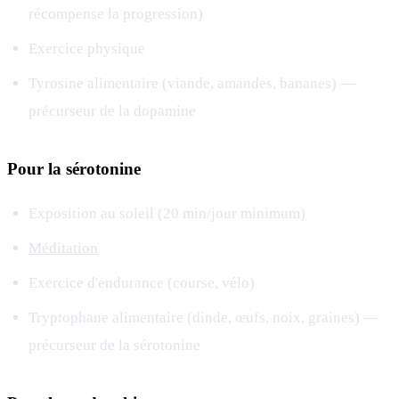
récompense la progression)
Exercice physique
Tyrosine alimentaire (viande, amandes, bananes) —
précurseur de la dopamine
Pour la sérotonine
Exposition au soleil (20 min/jour minimum)
Méditation
Exercice d'endurance (course, vélo)
Tryptophane alimentaire (dinde, œufs, noix, graines) —
précurseur de la sérotonine