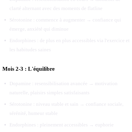
clarté alternant avec des moments de flatline
Sérotonine : commence à augmenter → confiance qui
émerge, anxiété qui diminue
Endorphines : de plus en plus accessibles via l'exercice et
les habitudes saines
Mois 2-3 : L'équilibre
Dopamine : resensibilisation avancée → motivation
naturelle, plaisirs simples satisfaisants
Sérotonine : niveau stable et sain → confiance sociale,
sérénité, humeur stable
Endorphines : pleinement accessibles → euphorie