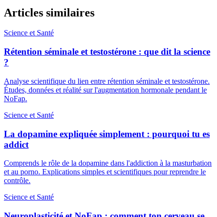
Articles similaires
Science et Santé
Rétention séminale et testostérone : que dit la science
?
Analyse scientifique du lien entre rétention séminale et testostérone.
Études, données et réalité sur l'augmentation hormonale pendant le
NoFap.
Science et Santé
La dopamine expliquée simplement : pourquoi tu es
addict
Comprends le rôle de la dopamine dans l'addiction à la masturbation
et au porno. Explications simples et scientifiques pour reprendre le
contrôle.
Science et Santé
Neuroplasticité et NoFap : comment ton cerveau se