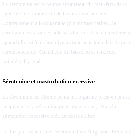
La sérotonine est le neurotransmetteur du bien-être, de la
stabilité émotionnelle et de la confiance sociale.
Contrairement à la dopamine (plaisir/motivation), la
sérotonine est associée à la satisfaction et au contentement.
Quand elle est à un bon niveau, tu te sens bien dans ta peau,
serein, sociable. Quand elle est basse, tu es anxieux,
irritable, déprimé.
Sérotonine et masturbation excessive
La sérotonine est libérée pendant l'orgasme (c'est en partie
ce qui cause la relaxation post-orgasmique). Mais la
stimulation excessive crée un déséquilibre :
Les pics répétés de sérotonine lors d'orgasmes fréquents