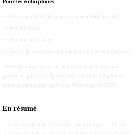
Pour les endorphines
Exercice intense (HIIT, sprint, musculation lourde)
Douche froide
Rire, musique, danse
Épices (la capsaïcine du piment stimule les endorphines)
ASCEND intègre toutes ces habitudes dans un parcours
gamifié. Gagne de l'XP pour chaque habitude complétée et
monte de niveau jour après jour.
Télécharge ASCEND
.
En résumé
La transformation du NoFap n'est pas mystique — elle est
neurochimique. La resensibilisation de la dopamine restaure