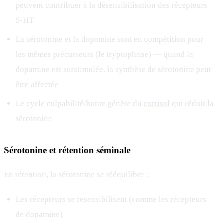
peuvent contribuer à la désensibilisation des récepteurs
5-HT
La sérotonine et la dopamine sont en compétition pour
les mêmes précurseurs (le tryptophane) — quand la
dopamine est surstimulée, la synthèse de sérotonine peut
être affectée
Le cycle culpabilité/honte génère du
cortisol
qui réduit la
sérotonine
Sérotonine et rétention séminale
En rétention, la sérotonine se rééquilibre :
Les récepteurs se resensibilisent (comme les récepteurs
de dopamine)