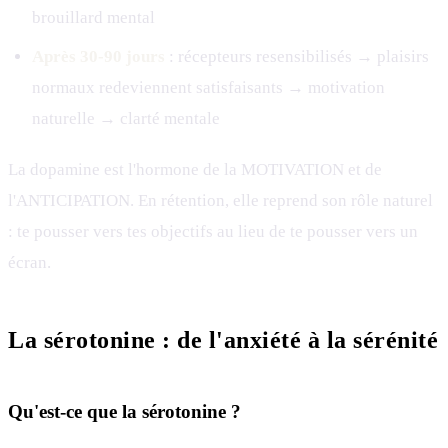
brouillard mental
Après 30-90 jours
: récepteurs resensibilisés → plaisirs
normaux redeviennent satisfaisants → motivation
naturelle → clarté mentale
La dopamine est l'hormone de la MOTIVATION et de
l'ANTICIPATION. En rétention, elle reprend son rôle naturel
: te pousser vers tes objectifs au lieu de te pousser vers un
écran.
La sérotonine : de l'anxiété à la sérénité
Qu'est-ce que la sérotonine ?