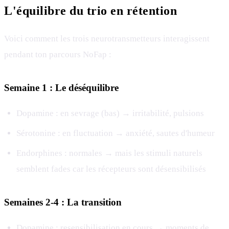
L'équilibre du trio en rétention
Voici comment les trois neurotransmetteurs interagissent
pendant ton parcours NoFap :
Semaine 1 : Le déséquilibre
Dopamine : en sevrage (bas) → irritabilité, pulsions
Sérotonine : en fluctuation → anxiété, sautes d'humeur
Endorphines : normales → mais les stimuli naturels
semblent fades car les récepteurs sont désensibilisés
Semaines 2-4 : La transition
Dopamine : resensibilisation en cours → moments de