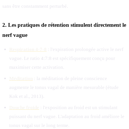
sans être constamment perturbé.
2. Les pratiques de rétention stimulent directement le
nerf vague
Respiration 4-7-8
: l'expiration prolongée active le nerf
vague. Le ratio 4:7:8 est spécifiquement conçu pour
maximiser cette activation.
Méditation
: la méditation de pleine conscience
augmente le tonus vagal de manière mesurable (étude
Kok et al., 2013).
Douche froide
: l'exposition au froid est un stimulant
puissant du nerf vague. L'adaptation au froid améliore le
tonus vagal sur le long terme.