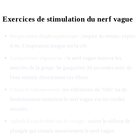
Exercices de stimulation du nerf vague
Respiration diaphragmatique
: inspire 4s ventre, expire
6-8s. L'expiration longue est la clé.
Gargarisme vigoureux
: le nerf vague innerve les
muscles de la gorge. Se gargariser 30 secondes avec de
l'eau stimule directement ces fibres.
Chant/Fredonnement
: les vibrations du "Om" ou du
fredonnement stimulent le nerf vague via les cordes
vocales.
Splash d'eau froide sur le visage
: active le réflexe de
plongée qui stimule massivement le nerf vague.