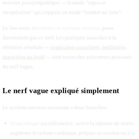
nerveux parasympathique — le mode "repos et
récupération" qui s'oppose au mode "combat ou fuite".
Le lien entre
abstinence et système nerveux
passe
directement par ce nerf. Les pratiques associées à la
rétention séminale —
respiration consciente
,
méditation
,
exposition au froid
— sont toutes des activateurs puissants
du nerf vague.
Le nerf vague expliqué simplement
Le système nerveux autonome a deux branches :
Sympathique
(accélérateur) : active la réponse de stress,
augmente le rythme cardiaque, prépare au combat ou à la