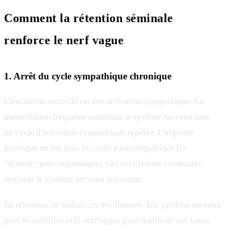
Comment la rétention séminale
renforce le nerf vague
1. Arrêt du cycle sympathique chronique
L'excitation sexuelle est une activation sympathique. La
masturbation fréquente maintient le système nerveux dans
un cycle d'activation sympathique répétée. L'orgasme
provoque un pic puis un crash parasympathique (la
"détente" post-orgasmique). Ces oscillations constantes
épuisent le système nerveux autonome.
En rétention, tu arrêtes ces oscillations. Ton système nerveux
peut se stabiliser et le nerf vague peut renforcer son tonus