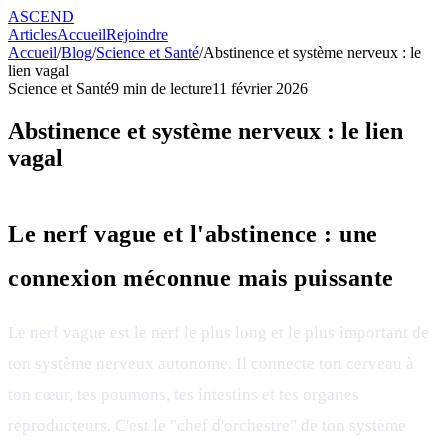
ASCEND
Articles
Accueil
Rejoindre
Accueil
/
Blog
/
Science et Santé
/
Abstinence et système nerveux : le
lien vagal
Science et Santé
9
min de lecture
11 février 2026
Abstinence et système nerveux : le lien
vagal
Le nerf vague et l'abstinence : une
connexion méconnue mais puissante
Le nerf vague est le nerf le plus long et le plus important de
ton système nerveux autonome. Il connecte ton cerveau à
ton cœur, tes poumons, tes intestins et tes organes
reproducteurs. C'est le "chef d'orchestre" de ton système