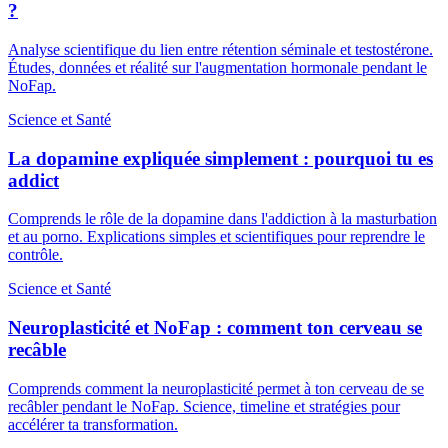
?
Analyse scientifique du lien entre rétention séminale et testostérone.
Études, données et réalité sur l'augmentation hormonale pendant le
NoFap.
Science et Santé
La dopamine expliquée simplement : pourquoi tu es
addict
Comprends le rôle de la dopamine dans l'addiction à la masturbation
et au porno. Explications simples et scientifiques pour reprendre le
contrôle.
Science et Santé
Neuroplasticité et NoFap : comment ton cerveau se
recâble
Comprends comment la neuroplasticité permet à ton cerveau de se
recâbler pendant le NoFap. Science, timeline et stratégies pour
accélérer ta transformation.