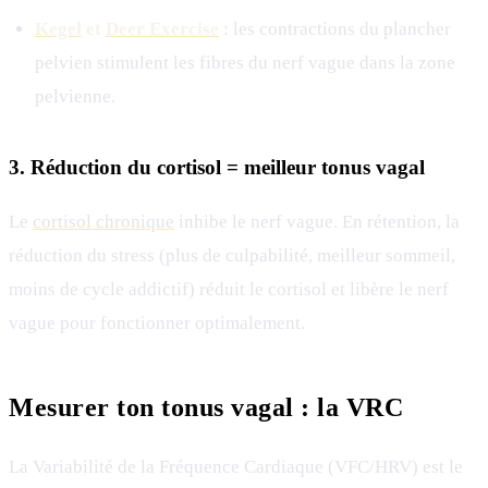
Kegel
et
Deer Exercise
: les contractions du plancher
pelvien stimulent les fibres du nerf vague dans la zone
pelvienne.
3. Réduction du cortisol = meilleur tonus vagal
Le
cortisol chronique
inhibe le nerf vague. En rétention, la
réduction du stress (plus de culpabilité, meilleur sommeil,
moins de cycle addictif) réduit le cortisol et libère le nerf
vague pour fonctionner optimalement.
Mesurer ton tonus vagal : la VRC
La Variabilité de la Fréquence Cardiaque (VFC/HRV) est le