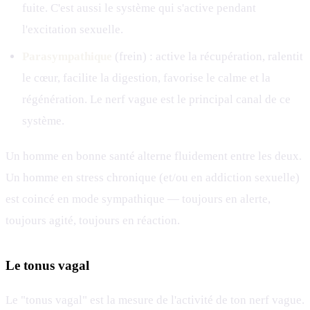
fuite. C'est aussi le système qui s'active pendant
l'excitation sexuelle.
Parasympathique
(frein) : active la récupération, ralentit
le cœur, facilite la digestion, favorise le calme et la
régénération. Le nerf vague est le principal canal de ce
système.
Un homme en bonne santé alterne fluidement entre les deux.
Un homme en stress chronique (et/ou en addiction sexuelle)
est coincé en mode sympathique — toujours en alerte,
toujours agité, toujours en réaction.
Le tonus vagal
Le "tonus vagal" est la mesure de l'activité de ton nerf vague.