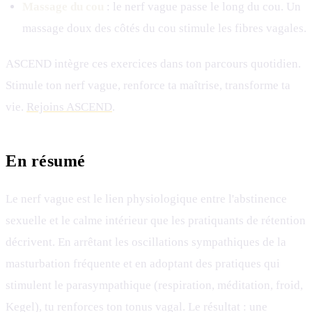
Massage du cou
: le nerf vague passe le long du cou. Un
massage doux des côtés du cou stimule les fibres vagales.
ASCEND intègre ces exercices dans ton parcours quotidien.
Stimule ton nerf vague, renforce ta maîtrise, transforme ta
vie.
Rejoins ASCEND
.
En résumé
Le nerf vague est le lien physiologique entre l'abstinence
sexuelle et le calme intérieur que les pratiquants de rétention
décrivent. En arrêtant les oscillations sympathiques de la
masturbation fréquente et en adoptant des pratiques qui
stimulent le parasympathique (respiration, méditation, froid,
Kegel), tu renforces ton tonus vagal. Le résultat : une